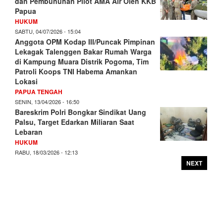
dan Pembunuhan Pilot AMA Air Oleh KKB
Papua
HUKUM
SABTU, 04/07/2026 - 15:04
Anggota OPM Kodap III/Puncak Pimpinan
Lekagak Talenggen Bakar Rumah Warga
di Kampung Muara Distrik Pogoma, Tim
Patroli Koops TNI Habema Amankan
Lokasi
PAPUA TENGAH
SENIN, 13/04/2026 - 16:50
Bareskrim Polri Bongkar Sindikat Uang
Palsu, Target Edarkan Miliaran Saat
Lebaran
HUKUM
RABU, 18/03/2026 - 12:13
NEXT