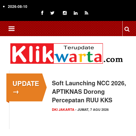
Skip
2026-08-10
to
main
content
UPDATE
Soft Launching NCC 2026,
Menkop Bawa Semangat
→
APTIKNAS Dorong
Koperasi ke Festival
Percepatan RUU KKS
Lembah Baliem Wamena
DKI JAKARTA
NASIONAL
- JUMAT, 7 AGU 2026
- JUMAT, 7 AGU 2026