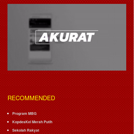
RECOMMENDED
Program MBG
KopdesKel Merah Putih
Sekolah Rakyat