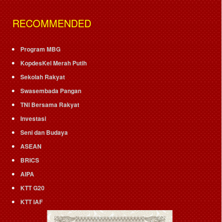
RECOMMENDED
Program MBG
KopdesKel Merah Putih
Sekolah Rakyat
Swasembada Pangan
TNI Bersama Rakyat
Investasi
Seni dan Budaya
ASEAN
BRICS
AIPA
KTT G20
KTT IAF