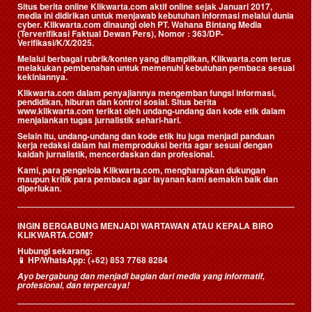
Situs berita online Klikwarta.com aktif online sejak Januari 2017,
media ini didirikan untuk menjawab kebutuhan informasi melalui dunia
cyber. Klikwarta.com dinaungi oleh
PT. Wahana Bintang Media
(Terverifikasi Faktual Dewan Pers)
, Nomor : 363/DP-
Verifikasi/K/X/2025.
Melalui berbagai rubrik/konten yang ditampilkan, Klikwarta.com terus
melakukan pembenahan untuk memenuhi kebutuhan pembaca sesuai
kekiniannya.
Klikwarta.com dalam penyajiannya mengemban fungsi informasi,
pendidikan, hiburan dan kontrol sosial. Situs berita
www.klikwarta.com terikat oleh undang-undang dan kode etik dalam
menjalankan tugas jurnalistik sehari-hari.
Selain itu, undang-undang dan kode etik itu juga menjadi panduan
kerja redaksi dalam hal memproduksi berita agar sesuai dengan
kaidah jurnalistik, mencerdaskan dan profesional.
Kami, para pengelola Klikwarta.com, mengharapkan dukungan
maupun kritik para pembaca agar layanan kami semakin baik dan
diperlukan.
INGIN BERGABUNG MENJADI WARTAWAN ATAU KEPALA BIRO
KLIKWARTA.COM?
Hubungi sekarang:
📱
HP/WhatsApp:
(+62) 853 7768 8284
Ayo bergabung dan menjadi bagian dari media yang informatif,
profesional, dan terpercaya!