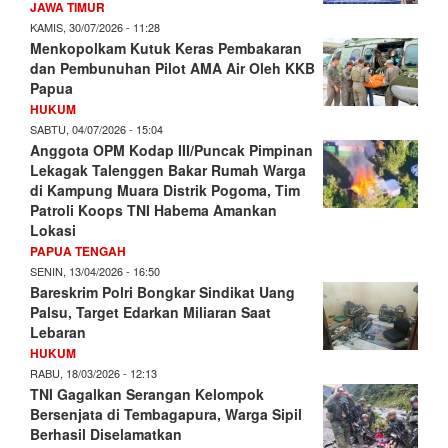
JAWA TIMUR
KAMIS, 30/07/2026 - 11:28
Menkopolkam Kutuk Keras Pembakaran
dan Pembunuhan Pilot AMA Air Oleh KKB
Papua
HUKUM
SABTU, 04/07/2026 - 15:04
Anggota OPM Kodap III/Puncak Pimpinan
Lekagak Talenggen Bakar Rumah Warga
di Kampung Muara Distrik Pogoma, Tim
Patroli Koops TNI Habema Amankan
Lokasi
PAPUA TENGAH
SENIN, 13/04/2026 - 16:50
Bareskrim Polri Bongkar Sindikat Uang
Palsu, Target Edarkan Miliaran Saat
Lebaran
HUKUM
RABU, 18/03/2026 - 12:13
TNI Gagalkan Serangan Kelompok
Bersenjata di Tembagapura, Warga Sipil
Berhasil Diselamatkan