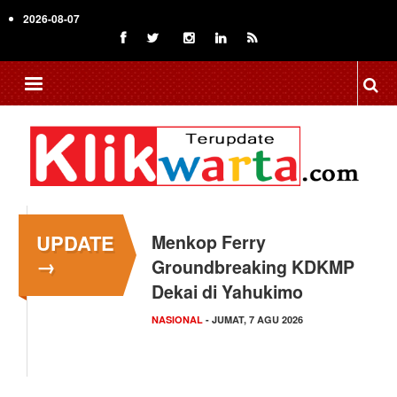
Skip
2026-08-07
to
main
content
UPDATE
Menkop Ferry
Dosen Ilmu Komputer
→
Groundbreaking KDKMP
UPER Kembangkan
Dekai di Yahukimo
Aplikasi Netrash,
Pengelolaan…
NASIONAL
- JUMAT, 7 AGU 2026
KAMPUS NEWS
- JUMAT, 7 AGU 2026