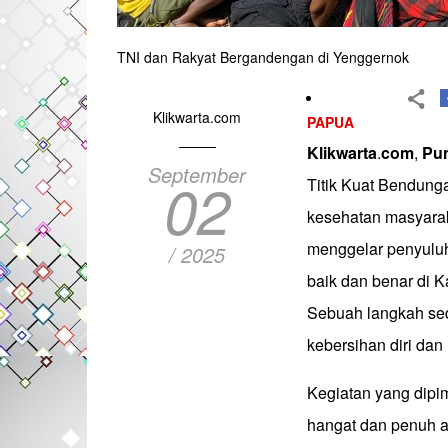
TNI dan Rakyat Bergandengan di Yenggernok
Klikwarta.com
PAPUA
Klikwarta
.
com
,
Pu
September
02
Titik Kuat Bendung
kesehatan masyaraka
menggelar penyuluh
/ 2025
baik dan benar di 
Sebuah langkah se
kebersihan diri da
Kegiatan yang dipim
hangat dan penuh 