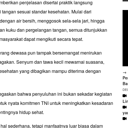
berikan penjelasan disertai praktik langsung
tangan sesuai standar kesehatan. Mulai dari
engan air bersih, menggosok sela-sela jari, hingga
n kuku dan pergelangan tangan, semua ditunjukkan
masyarakat dapat mengikuti secara tepat.
orang dewasa pun tampak bersemangat menirukan
agakan. Senyum dan tawa kecil mewarnai suasana,
esehatan yang dibagikan mampu diterima dengan
→ 
Pe
Ba
DEC
negaskan bahwa penyuluhan ini bukan sekadar kegiatan
Li
entuk nyata komitmen TNI untuk meningkatkan kesadaran
ntingnya hidup sehat.
ya
 hal sederhana, tetapi manfaatnya luar biasa dalam