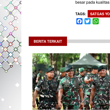
besar pada kualitas 
TAGS
SATGAS YO
Facebook
Twitter
What
BERITA TERKAIT