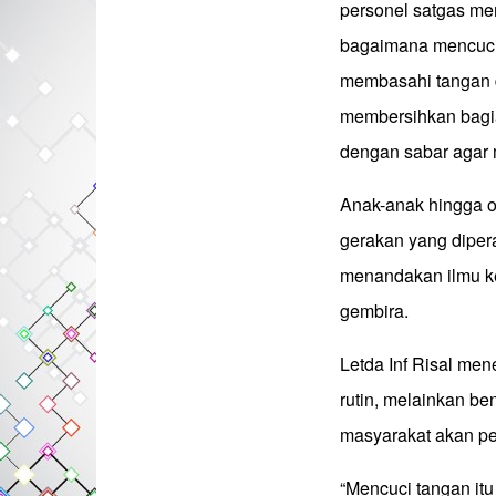
personel satgas mem
bagaimana mencuci 
membasahi tangan d
membersihkan bagia
dengan sabar agar 
Anak-anak hingga 
gerakan yang diper
menandakan ilmu k
gembira.
Letda Inf Risal me
rutin, melainkan b
masyarakat akan pe
“Mencuci tangan itu