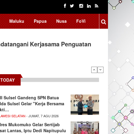
Maluku
Papua
Nusa
FoVi
ndatangani Kerjasama Penguatan
TODAY
II Sulsel Gandeng SPN Batua
lda Sulsel Gelar "Kerja Bersama
kti…
LAWESI SELATAN
- JUMAT, 7 AGU 2026
lres Mukomuko Gelar Sertijab
sat Lantas, Iptu Dedi Napitupulu