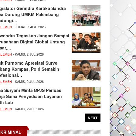
gislator Gerindra Kartika Sandra
si Dorong UMKM Palembang
ndungi…
RLEMEN
- JUMAT, 7 AGU 2026
wendra Tegaskan Jangan Sampai
rusahaan Digital Global Untung
sar,…
RLEMEN
- KAMIS, 2 JUL 2026
git Purnomo Apresiasi Survei
tbang Kompas, Polri Semakin
ofesional…
RLEMEN
- KAMIS, 2 JUL 2026
ma Suryani Minta BPJS Perluas
rja Sama Penyediaan Layanan
th Lab
RLEMEN
- KAMIS, 2 JUL 2026
NEXT
KRIMINAL