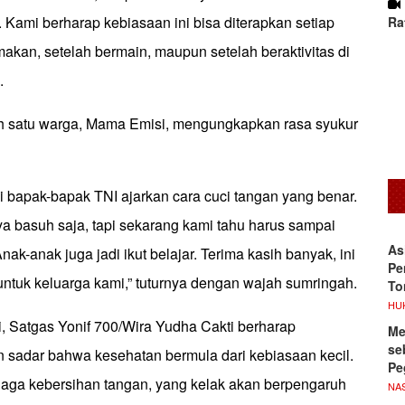
Kami berharap kebiasaan ini bisa diterapkan setiap
Ra
makan, setelah bermain, maupun setelah beraktivitas di
.
ah satu warga, Mama Emisi, mengungkapkan rasa syukur
i bapak-bapak TNI ajarkan cara cuci tangan yang benar.
a basuh saja, tapi sekarang kami tahu harus sampai
As
Anak-anak juga jadi ikut belajar. Terima kasih banyak, ini
Pe
untuk keluarga kami,” tuturnya dengan wajah sumringah.
To
HU
i, Satgas Yonif 700/Wira Yudha Cakti berharap
Me
se
 sadar bahwa kesehatan bermula dari kebiasaan kecil.
Pe
jaga kebersihan tangan, yang kelak akan berpengaruh
NA