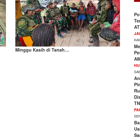
Po
Te
AT
JA
KAM
Me
Minggu Kasih di Tanah…
Pe
AM
HU
SAB
An
Pi
Ru
Di
TN
PA
SEN
Ba
Ua
Sa