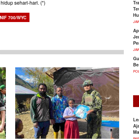
hidup sehari-hari. (*)
Tr
Te
Hu
NIF 700/WYC
JA
sApp
Ap
Je
Pe
JA
Gu
Be
POL
Le
Aj
M
PA