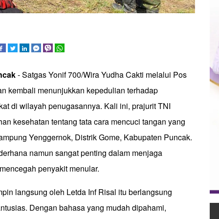
ncak
- Satgas Yonif 700/Wira Yudha Cakti melalui Pos
an kembali menunjukkan kepedulian terhadap
t di wilayah penugasannya. Kali ini, prajurit TNI
an kesehatan tentang tata cara mencuci tangan yang
Kampung Yenggernok, Distrik Gome, Kabupaten Puncak.
derhana namun sangat penting dalam menjaga
n mencegah penyakit menular.
pin langsung oleh Letda Inf Risal itu berlangsung
antusias. Dengan bahasa yang mudah dipahami,