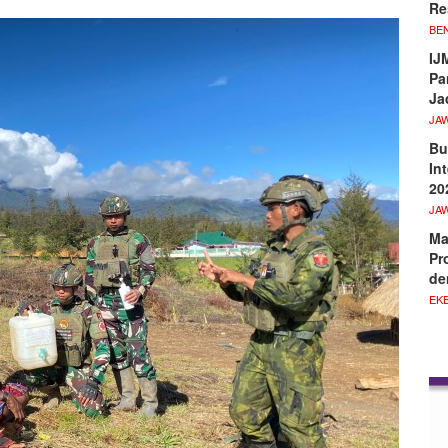
Re
BE
IJ
Pa
Ja
JA
Bu
In
20
JA
Ma
Pr
de
EKB