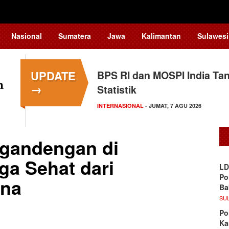
Nasional
Sumatera
Jawa
Kalimantan
Sulawesi
UPDATE
BPS RI dan MOSPI India Ta
→
Statistik
INTERNASIONAL
- JUMAT, 7 AGU 2026
rgandengan di
ga Sehat dari
LD
Po
ana
Ba
SU
Po
Ka