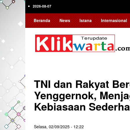
Skip
2026-08-07
to
main
Beranda
News
Istana
Internasional
content
TNI dan Rakyat Be
Yenggernok, Menja
Kebiasaan Sederh
Selasa, 02/09/2025 - 12:22