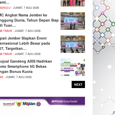
smi…
NGKULU
- JUMAT, 7 AGU 2026
MC Angkat Nama Jember ke
nggung Dunia, Tahun Depan Siap
di Tuan…
WA TIMUR
- JUMAT, 7 AGU 2026
pati Jember Siapkan Event
ternasional Lebih Besar pada
27, Targetkan…
WA TIMUR
- JUMAT, 7 AGU 2026
ujual Gandeng AXIS Hadirkan
omo Smartphone 5G Bekas
ngan Bonus Kuota
IS
- JUMAT, 7 AGU 2026
NEXT