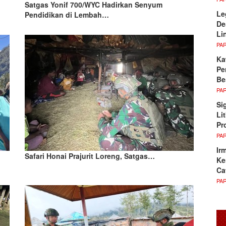
Satgas Yonif 700/WYC Hadirkan Senyum
Le
Pendidikan di Lembah…
De
Li
PA
Ka
Pe
Be
PA
Si
Li
Pr
PA
Ir
Safari Honai Prajurit Loreng, Satgas…
Ke
Ca
PA