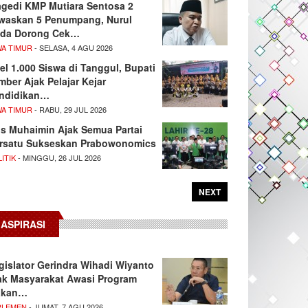
agedi KMP Mutiara Sentosa 2
waskan 5 Penumpang, Nurul
da Dorong Cek…
WA TIMUR
- SELASA, 4 AGU 2026
el 1.000 Siswa di Tanggul, Bupati
mber Ajak Pelajar Kejar
ndidikan…
WA TIMUR
- RABU, 29 JUL 2026
s Muhaimin Ajak Semua Partai
rsatu Sukseskan Prabowonomics
ITIK
- MINGGU, 26 JUL 2026
NEXT
ASPIRASI
gislator Gerindra Wihadi Wiyanto
ak Masyarakat Awasi Program
akan…
RLEMEN
- JUMAT, 7 AGU 2026