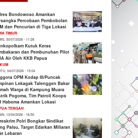
lres Bondowoso Amankan
rsangka Percobaan Pembobolan
M dan Pencurian di Tiga Lokasi
WA TIMUR
IS, 30/07/2026 - 11:28
nkopolkam Kutuk Keras
mbakaran dan Pembunuhan Pilot
A Air Oleh KKB Papua
KUM
TU, 04/07/2026 - 15:04
ggota OPM Kodap III/Puncak
mpinan Lekagak Talenggen Bakar
mah Warga di Kampung Muara
strik Pogoma, Tim Patroli Koops
I Habema Amankan Lokasi
PUA TENGAH
IN, 13/04/2026 - 16:50
reskrim Polri Bongkar Sindikat
ng Palsu, Target Edarkan Miliaran
at Lebaran