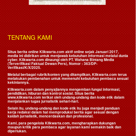
TENTANG KAMI
Situs berita online Klikwarta.com aktif online sejak Januari 2017,
media ini didirikan untuk menjawab kebutuhan informasi melalui dunia
cyber. Klikwarta.com dinaungi oleh
PT. Wahana Bintang Media
(Terverifikasi Faktual Dewan Pers)
, Nomor : 363/DP-
Verifikasi/K/X/2025.
Melalui berbagai rubrik/konten yang ditampilkan, Klikwarta.com terus
melakukan pembenahan untuk memenuhi kebutuhan pembaca sesuai
kekiniannya.
Klikwarta.com dalam penyajiannya mengemban fungsi informasi,
pendidikan, hiburan dan kontrol sosial. Situs berita
www.klikwarta.com terikat oleh undang-undang dan kode etik dalam
menjalankan tugas jurnalistik sehari-hari.
Selain itu, undang-undang dan kode etik itu juga menjadi panduan
kerja redaksi dalam hal memproduksi berita agar sesuai dengan
kaidah jurnalistik, mencerdaskan dan profesional.
Kami, para pengelola Klikwarta.com, mengharapkan dukungan
maupun kritik para pembaca agar layanan kami semakin baik dan
diperlukan.