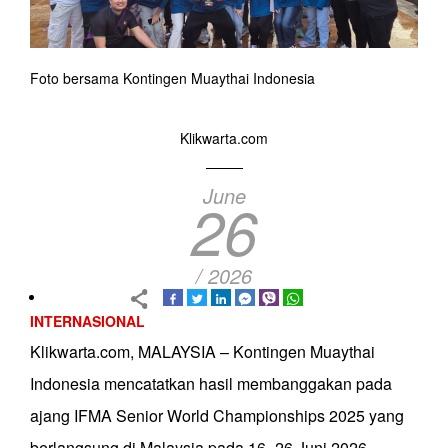
Foto bersama Kontingen Muaythai Indonesia
Klikwarta.com
June
26
/ 2026
INTERNASIONAL
Klikwarta.com, MALAYSIA – Kontingen Muaythai
Indonesia mencatatkan hasil membanggakan pada
ajang IFMA Senior World Championships 2025 yang
berlangsung di Malaysia pada 16–26 Juni 2026.