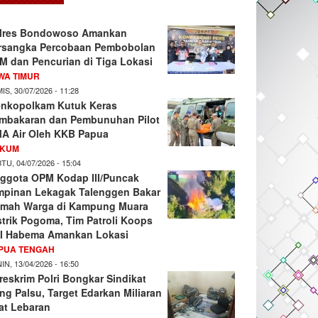
lres Bondowoso Amankan
rsangka Percobaan Pembobolan
M dan Pencurian di Tiga Lokasi
WA TIMUR
IS, 30/07/2026 - 11:28
nkopolkam Kutuk Keras
mbakaran dan Pembunuhan Pilot
A Air Oleh KKB Papua
KUM
TU, 04/07/2026 - 15:04
ggota OPM Kodap III/Puncak
mpinan Lekagak Talenggen Bakar
mah Warga di Kampung Muara
strik Pogoma, Tim Patroli Koops
I Habema Amankan Lokasi
PUA TENGAH
IN, 13/04/2026 - 16:50
reskrim Polri Bongkar Sindikat
ng Palsu, Target Edarkan Miliaran
at Lebaran