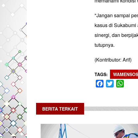
memahami kondisi 
"Jangan sampai pem
kasus di Sukabumi a
sinergi, dan berpij
tutupnya.
(Kontributor: Arif)
TAGS
WAMENSO
Facebook
Twitter
What
BERITA TERKAIT