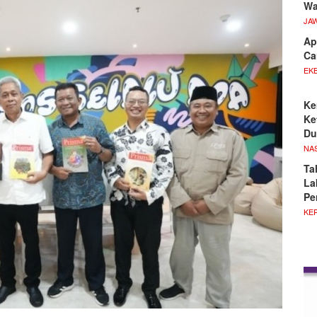
Wa
JA
Ap
Ca
EKB
Ke
Ke
Du
NA
Ta
La
Pe
KE