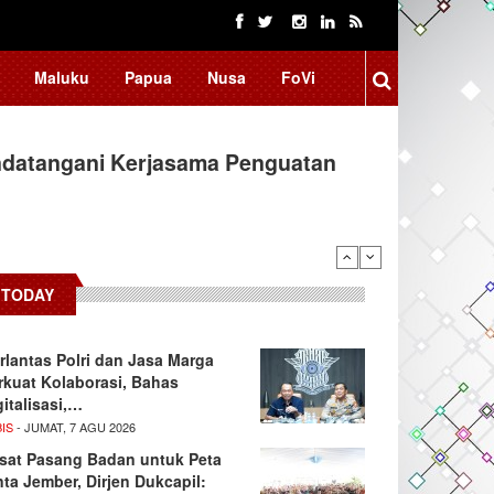
Maluku
Papua
Nusa
FoVi
ndatangani Kerjasama Penguatan
TODAY
rlantas Polri dan Jasa Marga
rkuat Kolaborasi, Bahas
gitalisasi,…
IS
- JUMAT, 7 AGU 2026
sat Pasang Badan untuk Peta
nta Jember, Dirjen Dukcapil: