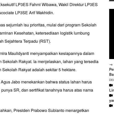
 Eksekutif LP3ES Fahmi Wibawa, Wakil Direktur LP3ES
scociate LP3SE Arif Wakhidin.
 sejumlah isu prioritas, mulai dari program Sekolah
Jaminan Kesehatan, ketersediaan logistik lumbung
ah Sejahtera Terpadu (RST).
Amira Maulidyanti menyampaikan kesiapannya dalam
Sekolah Rakyat. Ia menjelaskan, lahan yang tersedia
→ 
Pe
Sekolah Rakyat adalah sekitar 5 hektare.
Ba
DEC
, Agus Jabo menekankan bahwa status lahan harus
s punya SR, dan sertifikat tanahnya harus atas nama
Li
ya
hkan, Presiden Prabowo Subianto menargetkan