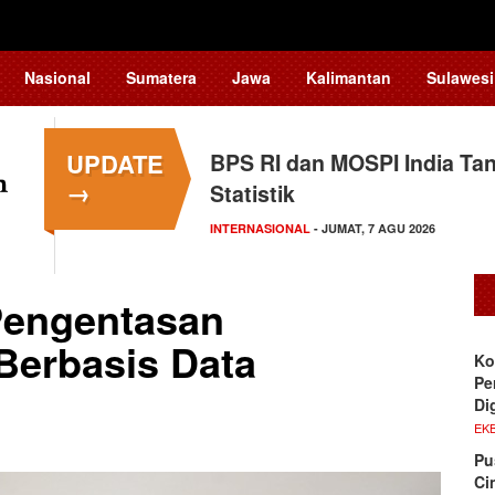
Nasional
Sumatera
Jawa
Kalimantan
Sulawesi
UPDATE
BPS RI dan MOSPI India Ta
→
Statistik
INTERNASIONAL
- JUMAT, 7 AGU 2026
engentasan
Berbasis Data
Ko
Pe
Di
EKB
Pu
Ci