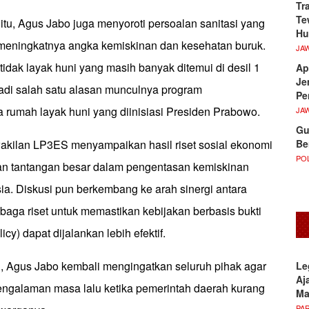
Tr
Te
tu, Agus Jabo juga menyoroti persoalan sanitasi yang
Hu
meningkatnya angka kemiskinan dan kesehatan buruk.
JA
idak layak huni yang masih banyak ditemui di desil 1
Ap
Je
di salah satu alasan munculnya program
Pe
 rumah layak huni yang diinisiasi Presiden Prabowo.
JA
Gu
Be
wakilan LP3ES menyampaikan hasil riset sosial ekonomi
POL
an tantangan besar dalam pengentasan kemiskinan
esia. Diskusi pun berkembang ke arah sinergi antara
baga riset untuk memastikan kebijakan berbasis bukti
cy) dapat dijalankan lebih efektif.
 Agus Jabo kembali mengingatkan seluruh pihak agar
Le
Aj
engalaman masa lalu ketika pemerintah daerah kurang
M
PA