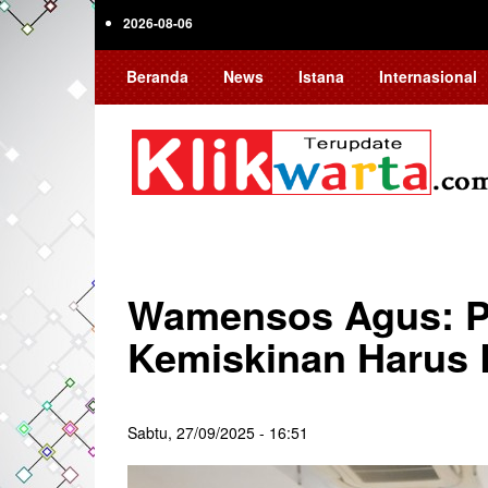
Skip
2026-08-06
to
main
Beranda
News
Istana
Internasional
content
Wamensos Agus: P
Kemiskinan Harus 
Sabtu, 27/09/2025 - 16:51