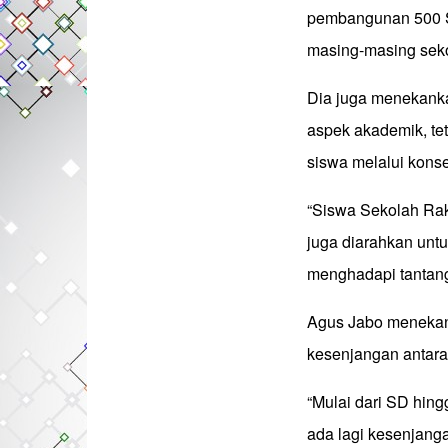
pembangunan 500 Se
masing-masing seko
Dia juga menekanka
aspek akademik, te
siswa melalui konse
“Siswa Sekolah Rak
juga diarahkan unt
menghadapi tantanga
Agus Jabo menekank
kesenjangan antara
“Mulai dari SD hing
ada lagi kesenjanga