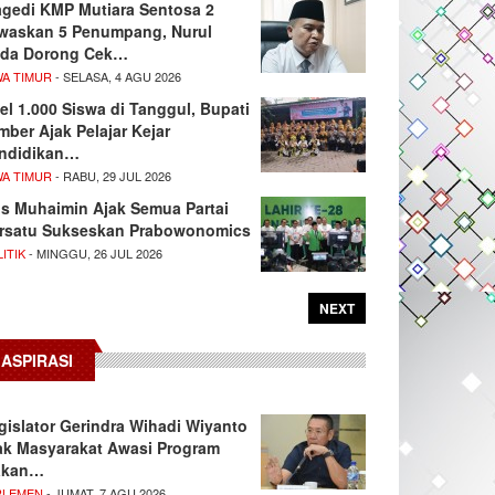
agedi KMP Mutiara Sentosa 2
waskan 5 Penumpang, Nurul
da Dorong Cek…
WA TIMUR
- SELASA, 4 AGU 2026
el 1.000 Siswa di Tanggul, Bupati
mber Ajak Pelajar Kejar
ndidikan…
WA TIMUR
- RABU, 29 JUL 2026
s Muhaimin Ajak Semua Partai
rsatu Sukseskan Prabowonomics
ITIK
- MINGGU, 26 JUL 2026
NEXT
ASPIRASI
gislator Gerindra Wihadi Wiyanto
ak Masyarakat Awasi Program
akan…
RLEMEN
- JUMAT, 7 AGU 2026