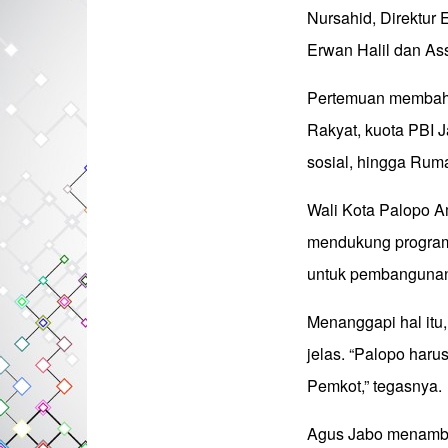
Nursahid, Direktur
Erwan Halil dan As
Pertemuan membahas
Rakyat, kuota PBI 
sosial, hingga Rum
Wali Kota Palopo 
mendukung program 
untuk pembangunan 
Menanggapi hal itu
jelas. “Palopo haru
Pemkot,” tegasnya.
Agus Jabo menamba