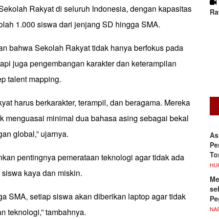
kolah Rakyat di seluruh Indonesia, dengan kapasitas
Ra
lah 1.000 siswa dari jenjang SD hingga SMA.
n bahwa Sekolah Rakyat tidak hanya berfokus pada
tapi juga pengembangan karakter dan keterampilan
p talent mapping.
yat harus berkarakter, terampil, dan beragama. Mereka
uk menguasai minimal dua bahasa asing sebagai bekal
n global,” ujarnya.
As
Pe
To
an pentingnya pemerataan teknologi agar tidak ada
HU
 siswa kaya dan miskin.
Me
se
ga SMA, setiap siswa akan diberikan laptop agar tidak
Pe
NA
n teknologi,” tambahnya.