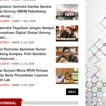
gislator Gerindra Kartika Sandra
si Dorong UMKM Palembang
ndungi…
RLEMEN
- JUMAT, 7 AGU 2026
wendra Tegaskan Jangan Sampai
rusahaan Digital Global Untung
sar,…
RLEMEN
- KAMIS, 2 JUL 2026
git Purnomo Apresiasi Survei
tbang Kompas, Polri Semakin
ofesional…
RLEMEN
- KAMIS, 2 JUL 2026
ma Suryani Minta BPJS Perluas
rja Sama Penyediaan Layanan
th Lab
RLEMEN
- KAMIS, 2 JUL 2026
NEXT
KRIMINAL