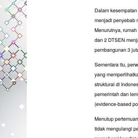
Dalam kesempatan i
menjadi penyebab 
Menurutnya, rumah t
dan 2 DTSEN menja
pembangunan 3 juta
Sementara itu, per
yang memperlihatk
struktural di Indon
pemerintah dan lem
(evidence-based poli
Menutup pertemuan,
tidak mengulangi p