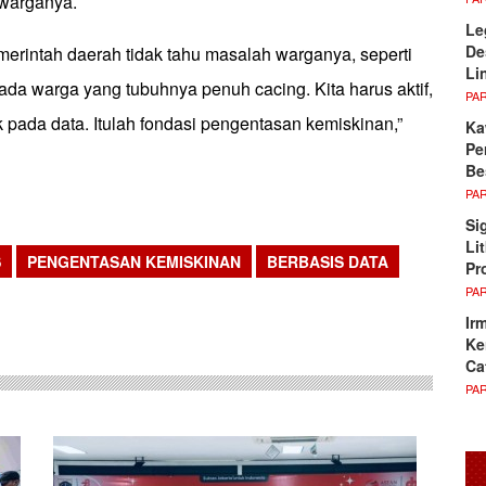
warganya.
Le
De
erintah daerah tidak tahu masalah warganya, seperti
Li
da warga yang tubuhnya penuh cacing. Kita harus aktif,
PA
ak pada data. Itulah fondasi pengentasan kemiskinan,”
Ka
Pe
Be
PA
Si
Li
S
PENGENTASAN KEMISKINAN
BERBASIS DATA
Pr
sApp
PA
Ir
Ke
Ca
PA