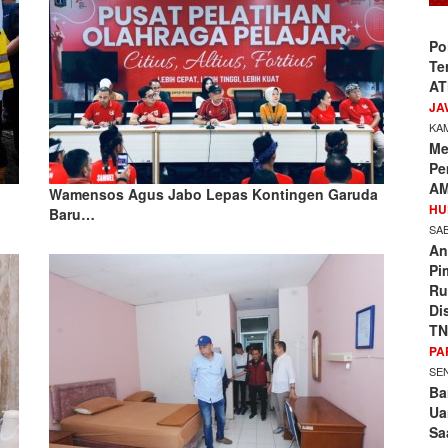
Po
Te
AT
JA
KAM
Me
Pe
AM
Wamensos Agus Jabo Lepas Kontingen Garuda
HU
Baru…
SAB
An
Pi
Ru
Di
TN
PA
SEN
Ba
Ua
Sa