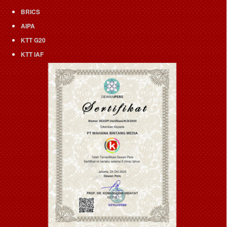
BRICS
AIPA
KTT G20
KTT IAF