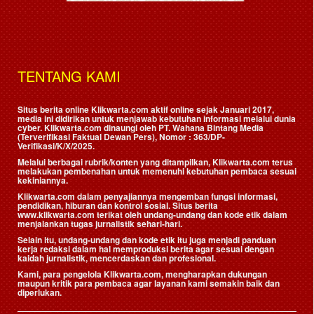
TENTANG KAMI
Situs berita online Klikwarta.com aktif online sejak Januari 2017,
media ini didirikan untuk menjawab kebutuhan informasi melalui dunia
cyber. Klikwarta.com dinaungi oleh
PT. Wahana Bintang Media
(Terverifikasi Faktual Dewan Pers)
, Nomor : 363/DP-
Verifikasi/K/X/2025.
Melalui berbagai rubrik/konten yang ditampilkan, Klikwarta.com terus
melakukan pembenahan untuk memenuhi kebutuhan pembaca sesuai
kekiniannya.
Klikwarta.com dalam penyajiannya mengemban fungsi informasi,
pendidikan, hiburan dan kontrol sosial. Situs berita
www.klikwarta.com terikat oleh undang-undang dan kode etik dalam
menjalankan tugas jurnalistik sehari-hari.
Selain itu, undang-undang dan kode etik itu juga menjadi panduan
kerja redaksi dalam hal memproduksi berita agar sesuai dengan
kaidah jurnalistik, mencerdaskan dan profesional.
Kami, para pengelola Klikwarta.com, mengharapkan dukungan
maupun kritik para pembaca agar layanan kami semakin baik dan
diperlukan.