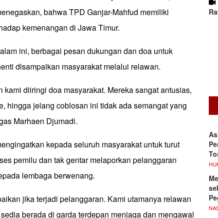
enegaskan, bahwa TPD Ganjar-Mahfud memiliki
Ra
erhadap kemenangan di Jawa Timur.
alam ini, berbagai pesan dukungan dan doa untuk
henti disampaikan masyarakat melalui relawan.
an kami diiringi doa masyarakat. Mereka sangat antusias,
, hingga jelang coblosan ini tidak ada semangat yang
tegas Marhaen Djumadi.
As
ngingatkan kepada seluruh masyarakat untuk turut
Pe
To
ses pemilu dan tak gentar melaporkan pelanggaran
HU
epada lembaga berwenang.
Me
se
Pe
aikan jika terjadi pelanggaran. Kami utamanya relawan
NA
 sedia berada di garda terdepan menjaga dan mengawal