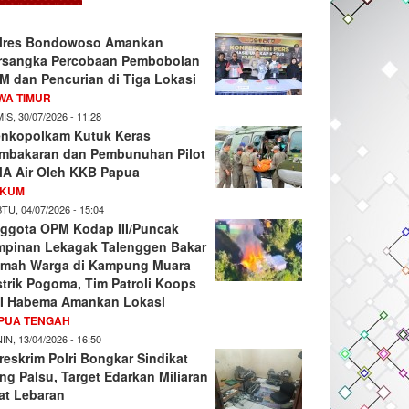
lres Bondowoso Amankan
rsangka Percobaan Pembobolan
M dan Pencurian di Tiga Lokasi
WA TIMUR
IS, 30/07/2026 - 11:28
nkopolkam Kutuk Keras
mbakaran dan Pembunuhan Pilot
A Air Oleh KKB Papua
KUM
TU, 04/07/2026 - 15:04
ggota OPM Kodap III/Puncak
mpinan Lekagak Talenggen Bakar
mah Warga di Kampung Muara
strik Pogoma, Tim Patroli Koops
I Habema Amankan Lokasi
PUA TENGAH
IN, 13/04/2026 - 16:50
reskrim Polri Bongkar Sindikat
ng Palsu, Target Edarkan Miliaran
at Lebaran