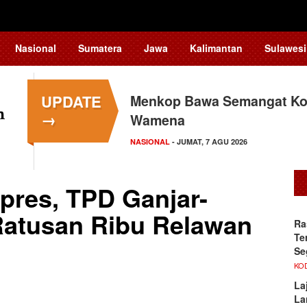
Nasional
Sumatera
Jawa
Kalimantan
Sulawesi
UPDATE
Menkop Bawa Semangat Kop
→
Wamena
NASIONAL
- JUMAT, 7 AGU 2026
pres, TPD Ganjar-
atusan Ribu Relawan
Ra
Te
Se
KO
La
La