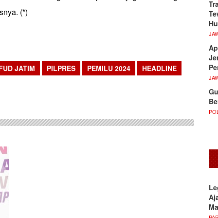
Tr
snya. (*)
Te
Hu
JA
Ap
Je
Pe
FUD JATIM
PILPRES
PEMILU 2024
HEADLINE
JA
sApp
Gu
Be
POL
Le
Aj
M
PA