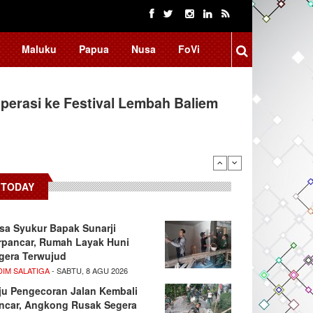
Maluku
Papua
Nusa
FoVi
erasi ke Festival Lembah Baliem
TODAY
sa Syukur Bapak Sunarji
rpancar, Rumah Layak Huni
gera Terwujud
DIM SALATIGA
- SABTU, 8 AGU 2026
ju Pengecoran Jalan Kembali
ncar, Angkong Rusak Segera