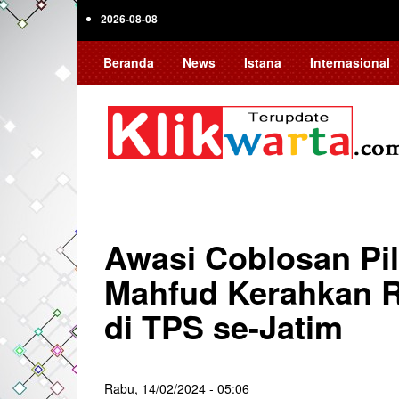
Skip
2026-08-08
to
main
Beranda
News
Istana
Internasional
content
Awasi Coblosan Pil
Mahfud Kerahkan R
di TPS se-Jatim
Rabu, 14/02/2024 - 05:06