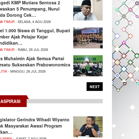
agedi KMP Mutiara Sentosa 2
waskan 5 Penumpang, Nurul
da Dorong Cek…
WA TIMUR
- SELASA, 4 AGU 2026
el 1.000 Siswa di Tanggul, Bupati
mber Ajak Pelajar Kejar
ndidikan…
WA TIMUR
- RABU, 29 JUL 2026
s Muhaimin Ajak Semua Partai
rsatu Sukseskan Prabowonomics
ITIK
- MINGGU, 26 JUL 2026
NEXT
ASPIRASI
gislator Gerindra Wihadi Wiyanto
ak Masyarakat Awasi Program
akan…
RLEMEN
- JUMAT, 7 AGU 2026