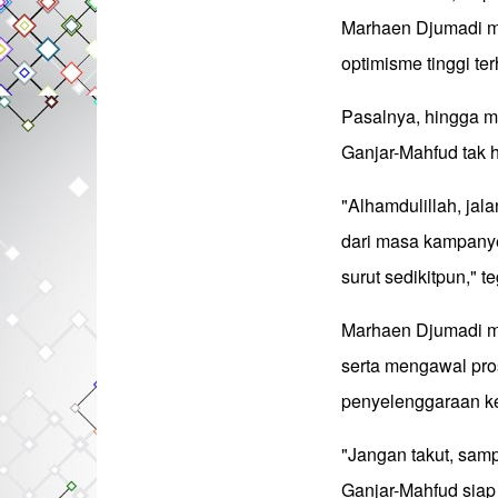
Marhaen Djumadi m
optimisme tinggi t
Pasalnya, hingga m
Ganjar-Mahfud tak 
"Alhamdulillah, jal
dari masa kampanye
surut sedikitpun," 
Marhaen Djumadi me
serta mengawal pro
penyelenggaraan k
"Jangan takut, samp
Ganjar-Mahfud siap