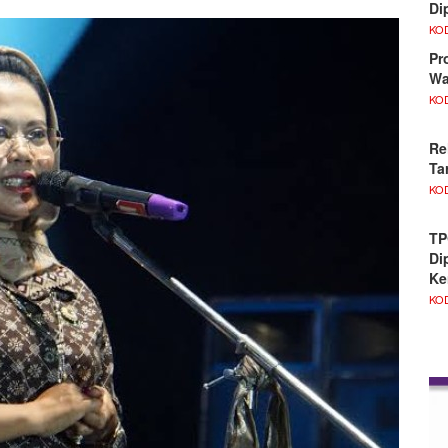
Di
KO
Pr
Wa
KO
Re
Ta
KO
TP
Di
Ke
KO