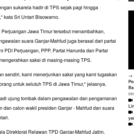
ngan sukarela hadir di TPS sejak pagi hingga
," kata Sri Untari Bisowarno.
I Perjuangan Jawa Timur tersebut menambahkan,
gawalan suara Ganjar-Mahfud juga berasal dari partai
i PDI Perjuangan, PPP, Partai Hanurda dan Partai
 mengerahkan saksi di masing-masing TPS.
an sendiri, kami menerjunkan saksi yang kami tugaskan
→ 
Pe
rang untuk selutuh TPS di Jawa Timur," jelasnya.
Ba
DEC
njadi ujung tombak dalam pengawalan dan pengamanan
Li
n dan calon wakil presiden Ganjar - Mahfud dan suara
tari.
ya
ala Direktorat Relawan TPD Ganjar-Mahfud Jatim,