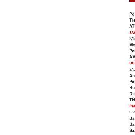
Po
Te
AT
JA
KAM
Me
Pe
AM
HU
SAB
An
Pi
Ru
Di
TN
PA
SEN
Ba
Ua
Sa