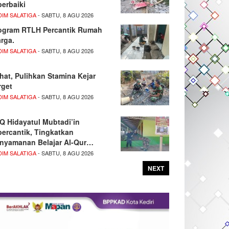
perbaiki
DIM SALATIGA
- SABTU, 8 AGU 2026
ogram RTLH Percantik Rumah
rga.
DIM SALATIGA
- SABTU, 8 AGU 2026
hat, Pulihkan Stamina Kejar
rget
DIM SALATIGA
- SABTU, 8 AGU 2026
Q Hidayatul Mubtadi’in
percantik, Tingkatkan
nyamanan Belajar Al-Qur…
DIM SALATIGA
- SABTU, 8 AGU 2026
NEXT