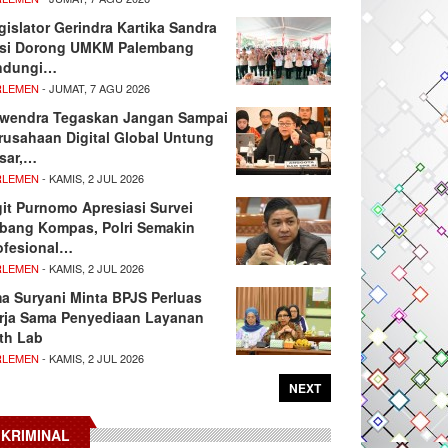
gislator Gerindra Kartika Sandra
si Dorong UMKM Palembang
ndungi…
RLEMEN
- JUMAT, 7 AGU 2026
wendra Tegaskan Jangan Sampai
rusahaan Digital Global Untung
sar,…
RLEMEN
- KAMIS, 2 JUL 2026
git Purnomo Apresiasi Survei
tbang Kompas, Polri Semakin
ofesional…
RLEMEN
- KAMIS, 2 JUL 2026
ma Suryani Minta BPJS Perluas
rja Sama Penyediaan Layanan
th Lab
RLEMEN
- KAMIS, 2 JUL 2026
NEXT
KRIMINAL