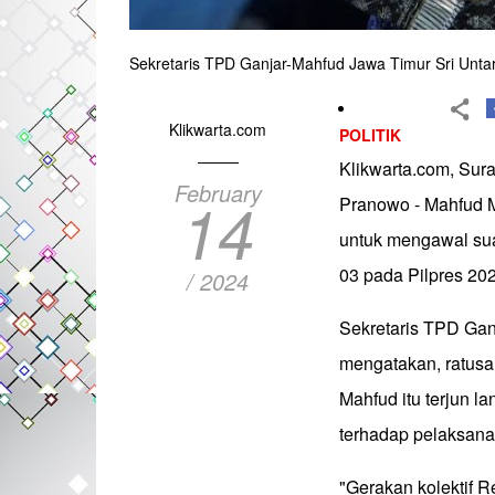
Sekretaris TPD Ganjar-Mahfud Jawa Timur Sri Unta
Klikwarta.com
POLITIK
Klikwarta.com, Su
February
14
Pranowo - Mahfud M
untuk mengawal su
03 pada Pilpres 20
/ 2024
Sekretaris TPD Gan
mengatakan, ratusa
Mahfud itu terjun 
terhadap pelaksana
"Gerakan kolektif Re