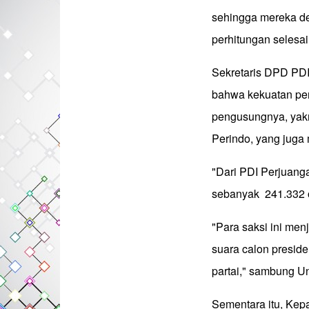
sehingga mereka de
perhitungan selesai
Sekretaris DPD PD
bahwa kekuatan pen
pengusungnya, yakn
Perindo, yang juga
"Dari PDI Perjuang
sebanyak 241.332 o
"Para saksi ini me
suara calon preside
partai," sambung Un
Sementara itu, Kep