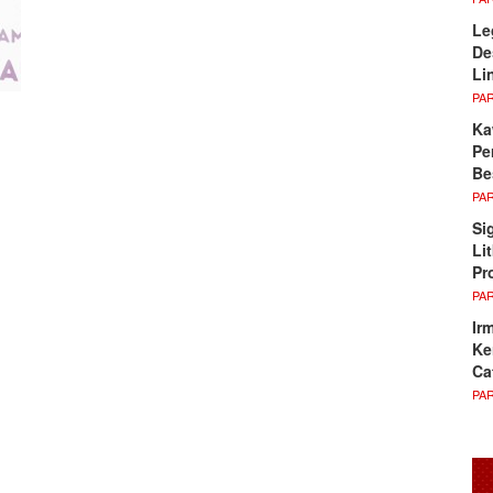
Le
De
Li
PA
Ka
Pe
Be
PA
Si
Li
Pr
PA
Ir
Ke
Ca
PA