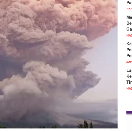
Pa
EKB
Me
De
Ga
NA
Ke
Pe
Pe
JA
La
Ke
Ti
NA