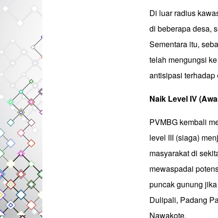
Di luar radius kawa
di beberapa desa, 
Sementara itu, seb
telah mengungsi ke
antisipasi terhadap
Naik Level IV (Awa
PVMBG kembali meni
level III (siaga) me
masyarakat di seki
mewaspadai potensi 
puncak gunung jika 
Dulipali, Padang Pa
Nawakote.