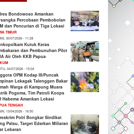
lres Bondowoso Amankan
rsangka Percobaan Pembobolan
M dan Pencurian di Tiga Lokasi
WA TIMUR
IS, 30/07/2026 - 11:28
nkopolkam Kutuk Keras
mbakaran dan Pembunuhan Pilot
A Air Oleh KKB Papua
KUM
TU, 04/07/2026 - 15:04
ggota OPM Kodap III/Puncak
mpinan Lekagak Talenggen Bakar
mah Warga di Kampung Muara
strik Pogoma, Tim Patroli Koops
I Habema Amankan Lokasi
PUA TENGAH
IN, 13/04/2026 - 16:50
reskrim Polri Bongkar Sindikat
ng Palsu, Target Edarkan Miliaran
at Lebaran