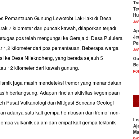
Tr
Te
Hu
Pos Pemantauan Gunung Lewotobi Laki-laki di Desa
JA
arak 7 kilometer dari puncak kawah, dilaporkan terjadi
Ap
Je
 Petugas pos telah mengungsi ke Gereja di Desa Pululera
Pe
ar 1,2 kilometer dari pos pemantauan. Beberapa warga
JA
si ke Desa Nileknoheng, yang berada sejauh 5
Gu
Be
atau 12 kilometer dari kawah gunung.
POL
ismik juga masih mendeteksi tremor yang menandakan
masih berlangsung. Adapun rincian aktivitas kegempaan
leh Pusat Vulkanologi dan Mitigasi Bencana Geologi
n adanya satu kali gempa hembusan dan tremor non-
Le
 gempa vulkanik dalam dan empat kali gempa tektonik
Aj
M
PA