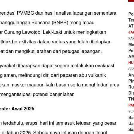
mendasi PVMBG dan hasil analisa lapangan sementara,
Po
Te
enanggulangan Bencana (BNPB) mengimbau
AT
tar Gunung Lewotobi Laki-Laki untuk meningkatkan
JA
KAM
idak beraktivitas dalam radius yang telah ditetapkan
Me
Pe
pat dan mengikuti arahan dari petugas lapangan.
AM
HU
syarakat diharapkan dapat segera melakukan evakuasi
SAB
ng aman, melindungi diri dari paparan abu vulkanik
An
Pi
kan masker maupun kain basah serta menghindari area
Ru
Di
mengantisipasi potensi banjir lahar.
TN
PA
ster Awal 2025
SEN
Ba
 terdahulu, erupsi hari ini termasuk letusan yang besar
Ua
Sa
 di tahun 2025. Sebelumnya letusan dengan tinggi