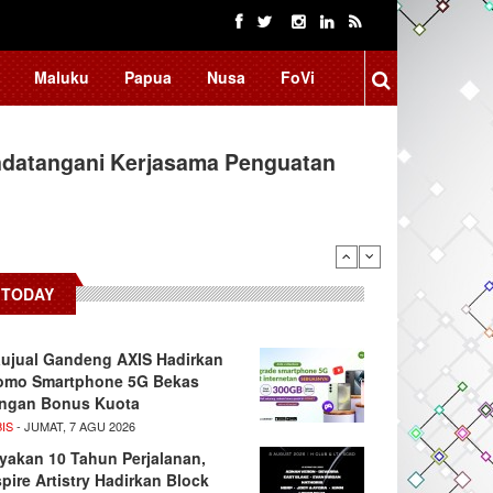
Maluku
Papua
Nusa
FoVi
ndatangani Kerjasama Penguatan
arifikasi Isu "Tangkap Lepas",…
TODAY
ujual Gandeng AXIS Hadirkan
omo Smartphone 5G Bekas
ngan Bonus Kuota
IS
- JUMAT, 7 AGU 2026
yakan 10 Tahun Perjalanan,
spire Artistry Hadirkan Block