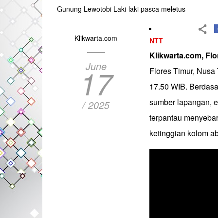
Gunung Lewotobi Laki-laki pasca meletus
Klikwarta.com
NTT
Klikwarta.com, Flo
June
17
Flores Timur, Nusa 
17.50 WIB. Berdasa
sumber lapangan, e
/ 2025
terpantau menyebar
ketinggian kolom ab