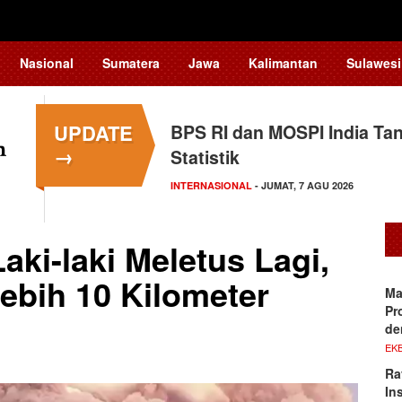
Nasional
Sumatera
Jawa
Kalimantan
Sulawesi
UPDATE
BPS RI dan MOSPI India Ta
Kapolsek Kedungkandang Kl
→
Statistik
HUKUM
- KAMIS, 6 AGU 2026
INTERNASIONAL
- JUMAT, 7 AGU 2026
ki-laki Meletus Lagi,
ebih 10 Kilometer
Ma
Pr
de
EKB
Ra
In