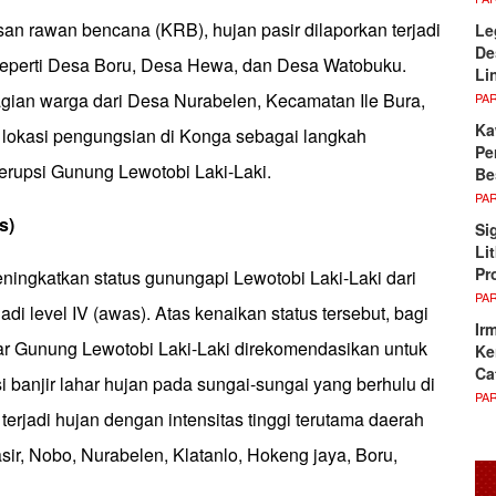
san rawan bencana (KRB), hujan pasir dilaporkan terjadi
Le
De
seperti Desa Boru, Desa Hewa, dan Desa Watobuku.
Li
agian warga dari Desa Nurabelen, Kecamatan Ile Bura,
PA
Ka
 lokasi pengungsian di Konga sebagai langkah
Pe
 erupsi Gunung Lewotobi Laki-Laki.
Be
PA
s)
Si
Li
Pr
ngkatkan status gunungapi Lewotobi Laki-Laki dari
PA
njadi level IV (awas). Atas kenaikan status tersebut, bagi
Ir
tar Gunung Lewotobi Laki-Laki direkomendasikan untuk
Ke
Ca
banjir lahar hujan pada sungai-sungai yang berhulu di
PA
terjadi hujan dengan intensitas tinggi terutama daerah
sir, Nobo, Nurabelen, Klatanlo, Hokeng jaya, Boru,