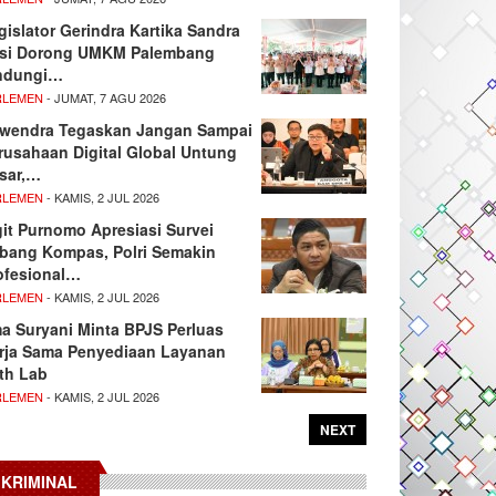
gislator Gerindra Kartika Sandra
si Dorong UMKM Palembang
ndungi…
RLEMEN
- JUMAT, 7 AGU 2026
wendra Tegaskan Jangan Sampai
rusahaan Digital Global Untung
sar,…
RLEMEN
- KAMIS, 2 JUL 2026
git Purnomo Apresiasi Survei
tbang Kompas, Polri Semakin
ofesional…
RLEMEN
- KAMIS, 2 JUL 2026
ma Suryani Minta BPJS Perluas
rja Sama Penyediaan Layanan
th Lab
RLEMEN
- KAMIS, 2 JUL 2026
NEXT
KRIMINAL