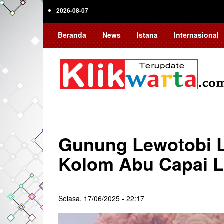
Skip
2026-08-07
to
main
Beranda
News
Istana
Internasional
content
Gunung Lewotobi La
Kolom Abu Capai L
Selasa, 17/06/2025 - 22:17