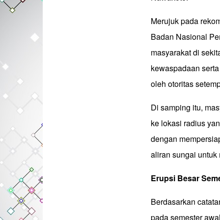
Merujuk pada reko
Badan Nasional P
masyarakat di seki
kewaspadaan serta t
oleh otoritas setem
Di samping itu, ma
ke lokasi radius ya
dengan mempersiap
aliran sungai untuk 
Erupsi Besar Seme
Berdasarkan catatan
pada semester awal