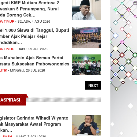
agedi KMP Mutiara Sentosa 2
waskan 5 Penumpang, Nurul
da Dorong Cek…
WA TIMUR
- SELASA, 4 AGU 2026
el 1.000 Siswa di Tanggul, Bupati
mber Ajak Pelajar Kejar
ndidikan…
WA TIMUR
- RABU, 29 JUL 2026
s Muhaimin Ajak Semua Partai
rsatu Sukseskan Prabowonomics
ITIK
- MINGGU, 26 JUL 2026
NEXT
ASPIRASI
gislator Gerindra Wihadi Wiyanto
ak Masyarakat Awasi Program
akan…
RLEMEN
- JUMAT, 7 AGU 2026