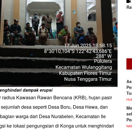
Ra
As
Pe
nghindari dampak erupsi
To
ar radius Kawasan Rawan Bencana (KRB), hujan pasir
HU
di sejumlah desa seperti Desa Boru, Desa Hewa, dan
Me
se
agian warga dari Desa Nurabelen, Kecamatan Ile
Pe
gsi ke lokasi pengungsian di Konga untuk menghindari
NA