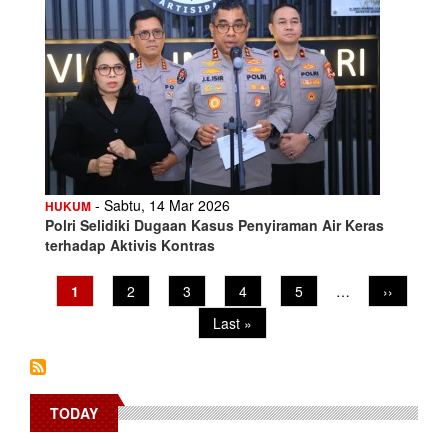
- Sabtu, 14 Mar 2026
HUKUM
Polri Selidiki Dugaan Kasus Penyiraman Air Keras
terhadap Aktivis Kontras
Pagination
Current
1
Page
2
Page
3
Page
4
Page
5
…
Next
››
page
page
Last
Last »
page
TODAY