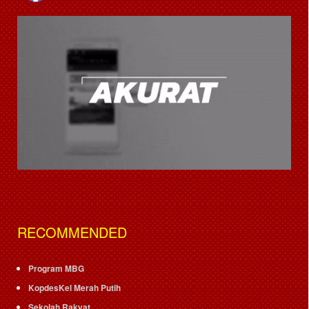
RECOMMENDED
Program MBG
KopdesKel Merah Putih
Sekolah Rakyat