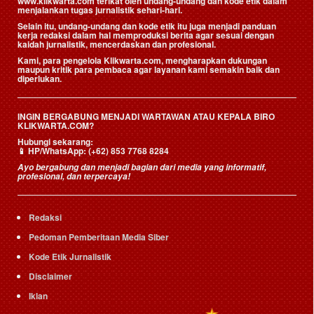
www.klikwarta.com terikat oleh undang-undang dan kode etik dalam
menjalankan tugas jurnalistik sehari-hari.
Selain itu, undang-undang dan kode etik itu juga menjadi panduan
kerja redaksi dalam hal memproduksi berita agar sesuai dengan
kaidah jurnalistik, mencerdaskan dan profesional.
Kami, para pengelola Klikwarta.com, mengharapkan dukungan
maupun kritik para pembaca agar layanan kami semakin baik dan
diperlukan.
INGIN BERGABUNG MENJADI WARTAWAN ATAU KEPALA BIRO
KLIKWARTA.COM?
Hubungi sekarang:
📱
HP/WhatsApp:
(+62) 853 7768 8284
Ayo bergabung dan menjadi bagian dari media yang informatif,
profesional, dan terpercaya!
Redaksi
Pedoman Pemberitaan Media Siber
Kode Etik Jurnalistik
Disclaimer
Iklan