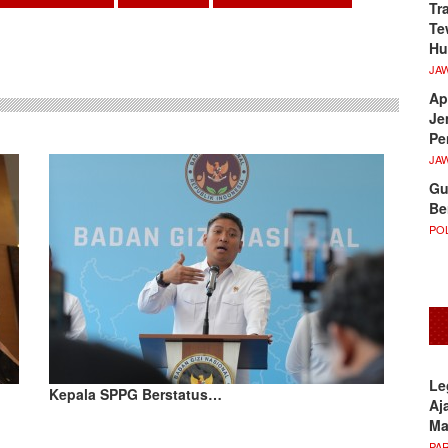
Tr
sApp
Te
Hu
JA
Ap
Je
Pe
JA
Gu
Be
POL
Le
Kepala SPPG Berstatus…
Aj
M
PA