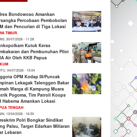
lres Bondowoso Amankan
rsangka Percobaan Pembobolan
M dan Pencurian di Tiga Lokasi
WA TIMUR
IS, 30/07/2026 - 11:28
nkopolkam Kutuk Keras
mbakaran dan Pembunuhan Pilot
A Air Oleh KKB Papua
KUM
TU, 04/07/2026 - 15:04
ggota OPM Kodap III/Puncak
mpinan Lekagak Talenggen Bakar
mah Warga di Kampung Muara
strik Pogoma, Tim Patroli Koops
I Habema Amankan Lokasi
PUA TENGAH
IN, 13/04/2026 - 16:50
reskrim Polri Bongkar Sindikat
ng Palsu, Target Edarkan Miliaran
at Lebaran