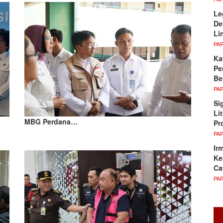
Le
De
Li
PA
Ka
Pe
Be
PA
Si
Li
MBG Perdana…
Pr
PA
Ir
Ke
Ca
PA