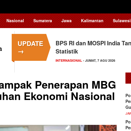
Nasional
Sumatera
Jawa
Kalimantan
Sulawesi
UPDATE
BPS RI dan MOSPI India Ta
→
Statistik
INTERNASIONAL
- JUMAT, 7 AGU 2026
Dampak Penerapan MBG
uhan Ekonomi Nasional
Po
Pe
Gu
JA
Po
Pe