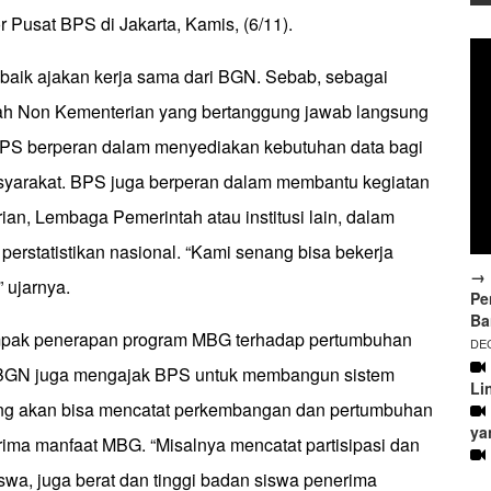
r Pusat BPS di Jakarta, Kamis, (6/11).
aik ajakan kerja sama dari BGN. Sebab, sebagai
h Non Kementerian yang bertanggung jawab langsung
BPS berperan dalam menyediakan kebutuhan data bagi
syarakat. BPS juga berperan dalam membantu kegiatan
erian, Lembaga Pemerintah atau institusi lain, dalam
erstatistikan nasional. “Kami senang bisa bekerja
→ 
 ujarnya.
Pe
Ba
mpak penerapan program MBG terhadap pertumbuhan
DEC
 BGN juga mengajak BPS untuk membangun sistem
Li
 yang akan bisa mencatat perkembangan dan pertumbuhan
ya
rima manfaat MBG. “Misalnya mencatat partisipasi dan
iswa, juga berat dan tinggi badan siswa penerima