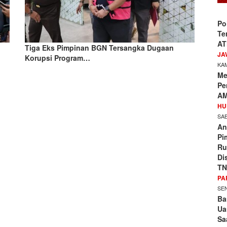
Po
Te
AT
Tiga Eks Pimpinan BGN Tersangka Dugaan
JA
Korupsi Program…
KAM
Me
Pe
AM
HU
SAB
An
Pi
Ru
Di
TN
PA
SEN
Ba
Ua
Sa