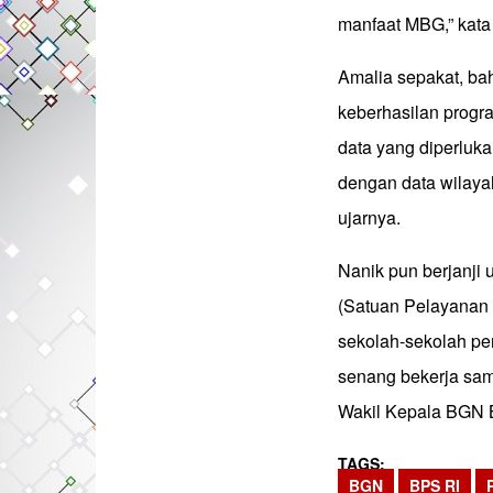
manfaat MBG,” kata
Amalia sepakat, ba
keberhasilan progr
data yang diperluka
dengan data wilaya
ujarnya.
Nanik pun berjanj
(Satuan Pelayanan
sekolah-sekolah pe
senang bekerja sam
Wakil Kepala BGN Bi
TAGS
BGN
BPS RI