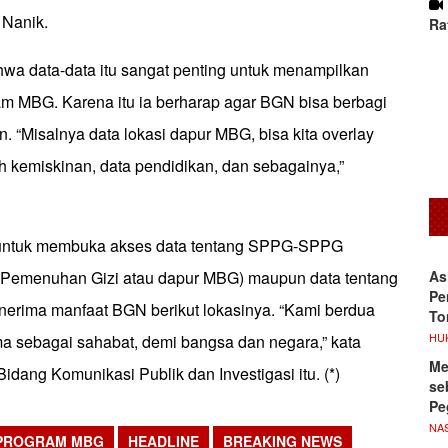
 Nanik.
Ra
hwa data-data itu sangat penting untuk menampilkan
am MBG. Karena itu ia berharap agar BGN bisa berbagi
n. “Misalnya data lokasi dapur MBG, bisa kita overlay
h kemiskinan, data pendidikan, dan sebagainya,”
i untuk membuka akses data tentang SPPG-SPPG
As
 Pemenuhan Gizi atau dapur MBG) maupun data tentang
Pe
nerima manfaat BGN berikut lokasinya. “Kami berdua
To
HU
a sebagai sahabat, demi bangsa dan negara,” kata
Me
dang Komunikasi Publik dan Investigasi itu. (*)
se
Pe
NA
PROGRAM MBG
HEADLINE
BREAKING NEWS