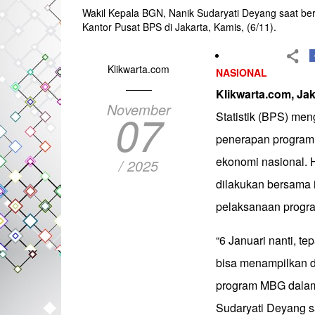
Wakil Kepala BGN, Nanik Sudaryati Deyang saat be
Kantor Pusat BPS di Jakarta, Kamis, (6/11).
Klikwarta.com
NASIONAL
Klikwarta.com, Jak
November
07
Statistik (BPS) me
penerapan program 
ekonomi nasional. H
/ 2025
dilakukan bersama 
pelaksanaan progr
“6 Januari nanti, t
bisa menampilkan d
program MBG dalam
Sudaryati Deyang 