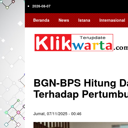
Skip
2026-08-07
to
main
Beranda
News
Istana
Internasional
content
BGN-BPS Hitung 
Terhadap Pertumb
Jumat, 07/11/2025 - 00:46