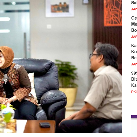
Sa
JA
Ge
Me
Bo
JA
Ka
Ko
Be
JA
99
Di
Ka
DKI