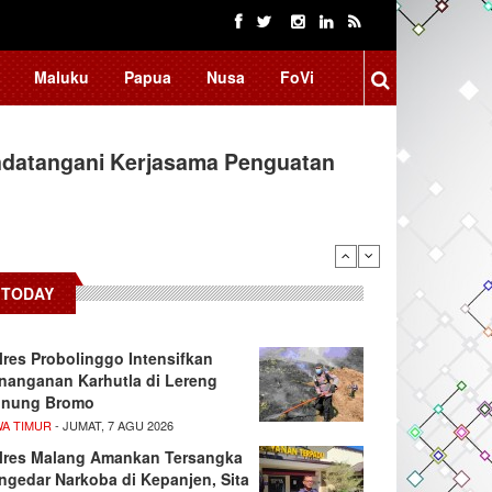
Maluku
Papua
Nusa
FoVi
ndatangani Kerjasama Penguatan
TODAY
lres Probolinggo Intensifkan
nanganan Karhutla di Lereng
nung Bromo
WA TIMUR
- JUMAT, 7 AGU 2026
lres Malang Amankan Tersangka
ngedar Narkoba di Kepanjen, Sita