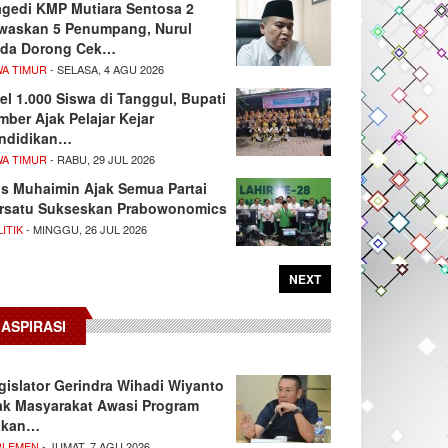
agedi KMP Mutiara Sentosa 2
waskan 5 Penumpang, Nurul
da Dorong Cek…
WA TIMUR
- SELASA, 4 AGU 2026
el 1.000 Siswa di Tanggul, Bupati
mber Ajak Pelajar Kejar
ndidikan…
WA TIMUR
- RABU, 29 JUL 2026
s Muhaimin Ajak Semua Partai
rsatu Sukseskan Prabowonomics
ITIK
- MINGGU, 26 JUL 2026
NEXT
ASPIRASI
gislator Gerindra Wihadi Wiyanto
ak Masyarakat Awasi Program
akan…
RLEMEN
- JUMAT, 7 AGU 2026