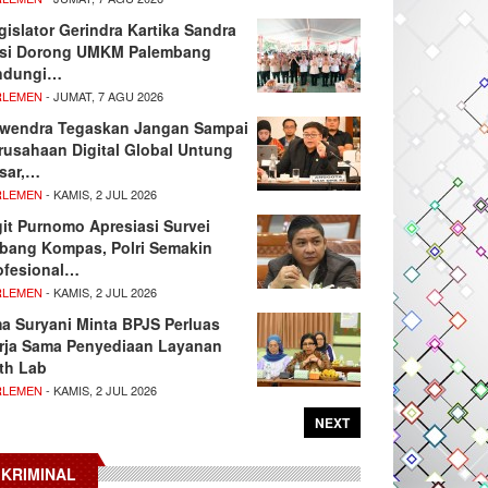
gislator Gerindra Kartika Sandra
si Dorong UMKM Palembang
ndungi…
RLEMEN
- JUMAT, 7 AGU 2026
wendra Tegaskan Jangan Sampai
rusahaan Digital Global Untung
sar,…
RLEMEN
- KAMIS, 2 JUL 2026
git Purnomo Apresiasi Survei
tbang Kompas, Polri Semakin
ofesional…
RLEMEN
- KAMIS, 2 JUL 2026
ma Suryani Minta BPJS Perluas
rja Sama Penyediaan Layanan
th Lab
RLEMEN
- KAMIS, 2 JUL 2026
NEXT
KRIMINAL