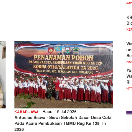
JA
KR
Di
KE
Wa
un
Be
NA
Yo
Wa
RI
NT
- Rabu, 15 Jul 2026
KABAR JAWA
Antusias Siswa - Siswi Sekolah Dasar Desa Cukil
n
Pada Acara Pembukaan TMMD Reg Ke 129 Th
2026