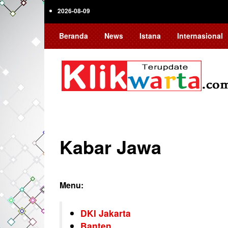
Skip
2026-08-09
to
main
Beranda
News
Istana
Internasional
content
Kabar Jawa
Menu:
DKI Jakarta
Banten