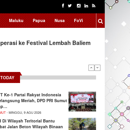
Maluku
Papua
Nusa
FoVi
erasi ke Festival Lembah Baliem
donesia, BRIN Fokus Kembangkan
TODAY
T Ke-1 Partai Rakyat Indonesia
rlangsung Meriah, DPD PRI Sumut
ap…
MUT
- MINGGU, 9 AGU 2026
I Di Wilayah Teritorial Bantu
bat Jalan Beton Wilayah Binaan