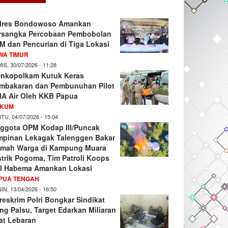
lres Bondowoso Amankan
rsangka Percobaan Pembobolan
M dan Pencurian di Tiga Lokasi
WA TIMUR
IS, 30/07/2026 - 11:28
nkopolkam Kutuk Keras
mbakaran dan Pembunuhan Pilot
A Air Oleh KKB Papua
KUM
TU, 04/07/2026 - 15:04
ggota OPM Kodap III/Puncak
mpinan Lekagak Talenggen Bakar
mah Warga di Kampung Muara
strik Pogoma, Tim Patroli Koops
I Habema Amankan Lokasi
PUA TENGAH
IN, 13/04/2026 - 16:50
reskrim Polri Bongkar Sindikat
ng Palsu, Target Edarkan Miliaran
at Lebaran