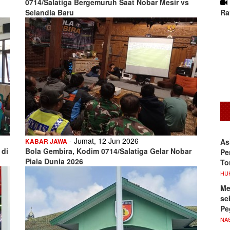
0714/Salatiga Bergemuruh Saat Nobar Mesir vs
Ra
Selandia Baru
- Jumat, 12 Jun 2026
As
KABAR JAWA
 di
Bola Gembira, Kodim 0714/Salatiga Gelar Nobar
Pe
Piala Dunia 2026
To
HU
Me
se
Pe
NA