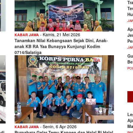
Tr
Te
Hu
JA
Ap
- Kamis, 21 Mei 2026
Je
KABAR JAWA
Tanamkan Nilai Kebangsaan Sejak Dini, Anak-
Pe
anak KB RA Yaa Bunayya Kunjungi Kodim
JA
0714/Salatiga
Gu
Be
POL
Le
Aj
M
- Senin, 6 Apr 2026
KABAR JAWA
di
Purnabata Gelar Temu Kangen dan Halal Bi Halal
PA