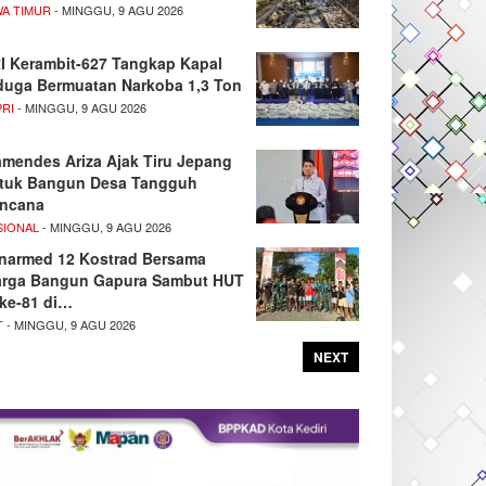
WA TIMUR
- MINGGU, 9 AGU 2026
I Kerambit-627 Tangkap Kapal
duga Bermuatan Narkoba 1,3 Ton
PRI
- MINGGU, 9 AGU 2026
mendes Ariza Ajak Tiru Jepang
tuk Bangun Desa Tangguh
ncana
SIONAL
- MINGGU, 9 AGU 2026
narmed 12 Kostrad Bersama
rga Bangun Gapura Sambut HUT
 ke-81 di…
T
- MINGGU, 9 AGU 2026
NEXT