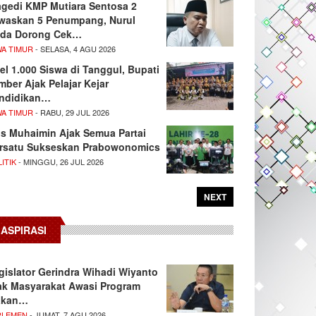
agedi KMP Mutiara Sentosa 2
waskan 5 Penumpang, Nurul
da Dorong Cek…
WA TIMUR
- SELASA, 4 AGU 2026
el 1.000 Siswa di Tanggul, Bupati
mber Ajak Pelajar Kejar
ndidikan…
WA TIMUR
- RABU, 29 JUL 2026
s Muhaimin Ajak Semua Partai
rsatu Sukseskan Prabowonomics
ITIK
- MINGGU, 26 JUL 2026
NEXT
ASPIRASI
gislator Gerindra Wihadi Wiyanto
ak Masyarakat Awasi Program
akan…
RLEMEN
- JUMAT, 7 AGU 2026