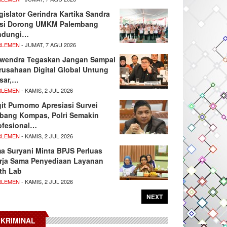
gislator Gerindra Kartika Sandra
si Dorong UMKM Palembang
ndungi…
RLEMEN
- JUMAT, 7 AGU 2026
wendra Tegaskan Jangan Sampai
rusahaan Digital Global Untung
sar,…
RLEMEN
- KAMIS, 2 JUL 2026
git Purnomo Apresiasi Survei
tbang Kompas, Polri Semakin
ofesional…
RLEMEN
- KAMIS, 2 JUL 2026
ma Suryani Minta BPJS Perluas
rja Sama Penyediaan Layanan
th Lab
RLEMEN
- KAMIS, 2 JUL 2026
NEXT
KRIMINAL