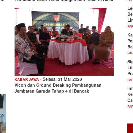
Le
De
Li
PA
Ka
Pe
Be
PA
Si
Li
Pr
- Selasa, 31 Mar 2026
KABAR JAWA
PA
Vicon dan Ground Breaking Pembangunan
Ir
Jembatan Garuda Tahap 4 di Bancak
Ke
Ca
PA