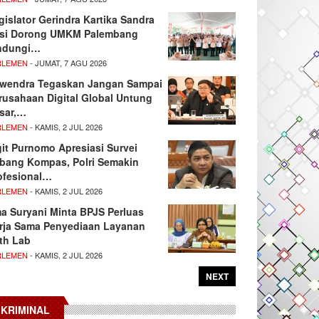
gislator Gerindra Kartika Sandra
si Dorong UMKM Palembang
ndungi…
RLEMEN
- JUMAT, 7 AGU 2026
wendra Tegaskan Jangan Sampai
rusahaan Digital Global Untung
sar,…
RLEMEN
- KAMIS, 2 JUL 2026
git Purnomo Apresiasi Survei
tbang Kompas, Polri Semakin
ofesional…
RLEMEN
- KAMIS, 2 JUL 2026
ma Suryani Minta BPJS Perluas
rja Sama Penyediaan Layanan
th Lab
RLEMEN
- KAMIS, 2 JUL 2026
NEXT
KRIMINAL