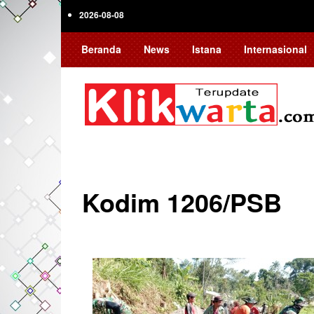
Skip
2026-08-08
to
main
Beranda
News
Istana
Internasional
content
Kodim 1206/PSB
Pagination