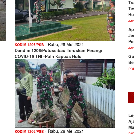
Tr
Te
Hu
JA
Ap
Je
Pe
- Rabu, 26 Mei 2021
KODIM 1206/PSB
JA
Dandim 1206/Putussibau Teruskan Perangi
Gu
COVID-19 TNI -Polri Kapuas Hulu
Be
POL
Le
Aj
M
- Rabu, 26 Mei 2021
KODIM 1206/PSB
PA