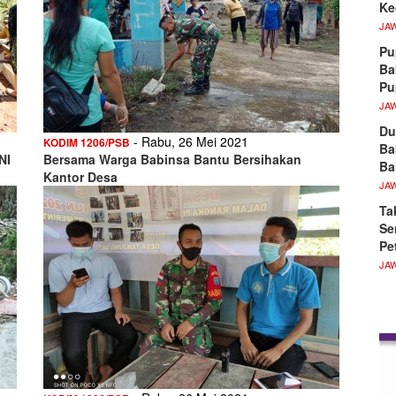
Ke
JA
Pu
Ba
P
JA
Du
- Rabu, 26 Mei 2021
KODIM 1206/PSB
Ba
NI
Bersama Warga Babinsa Bantu Bersihakan
Ba
Kantor Desa
JA
Ta
Se
Pe
JA