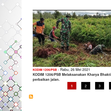
- Rabu, 26 Mei 2021
KODIM 1206/PSB
KODIM 1206/PSB Melaksanakan Kharya Bhakti
perbaikan jalan.
Current
1
Page
2
Page
3
page