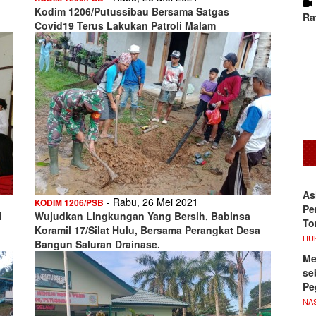
Kodim 1206/Putussibau Bersama Satgas
Ra
Covid19 Terus Lakukan Patroli Malam
As
- Rabu, 26 Mei 2021
KODIM 1206/PSB
Pe
i
Wujudkan Lingkungan Yang Bersih, Babinsa
To
Koramil 17/Silat Hulu, Bersama Perangkat Desa
HU
Bangun Saluran Drainase.
Me
se
Pe
NA