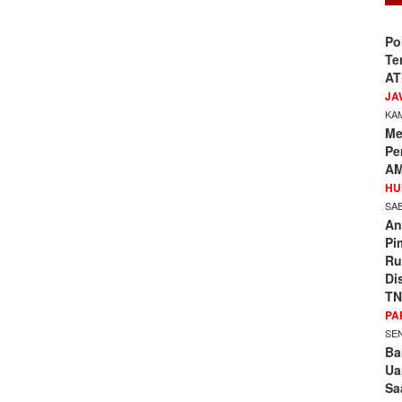
Po
Te
AT
JA
KAM
Me
Pe
AM
HU
SAB
An
Pi
Ru
Di
TN
PA
SEN
Ba
Ua
Sa