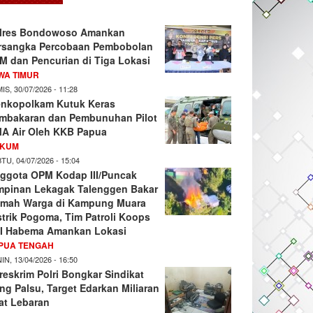
lres Bondowoso Amankan
rsangka Percobaan Pembobolan
M dan Pencurian di Tiga Lokasi
WA TIMUR
IS, 30/07/2026 - 11:28
nkopolkam Kutuk Keras
mbakaran dan Pembunuhan Pilot
A Air Oleh KKB Papua
KUM
TU, 04/07/2026 - 15:04
ggota OPM Kodap III/Puncak
mpinan Lekagak Talenggen Bakar
mah Warga di Kampung Muara
strik Pogoma, Tim Patroli Koops
I Habema Amankan Lokasi
PUA TENGAH
IN, 13/04/2026 - 16:50
reskrim Polri Bongkar Sindikat
ng Palsu, Target Edarkan Miliaran
at Lebaran