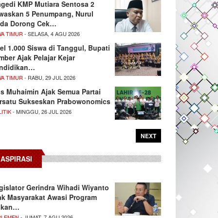
agedi KMP Mutiara Sentosa 2
waskan 5 Penumpang, Nurul
da Dorong Cek…
WA TIMUR
- SELASA, 4 AGU 2026
el 1.000 Siswa di Tanggul, Bupati
mber Ajak Pelajar Kejar
ndidikan…
WA TIMUR
- RABU, 29 JUL 2026
s Muhaimin Ajak Semua Partai
rsatu Sukseskan Prabowonomics
ITIK
- MINGGU, 26 JUL 2026
NEXT
ASPIRASI
gislator Gerindra Wihadi Wiyanto
ak Masyarakat Awasi Program
akan…
RLEMEN
- JUMAT, 7 AGU 2026