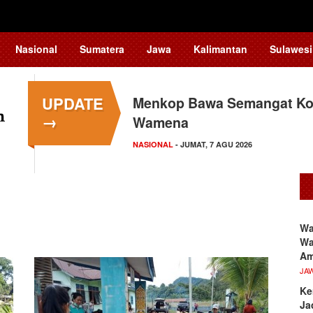
Nasional
Sumatera
Jawa
Kalimantan
Sulawesi
UPDATE
Menkop Bawa Semangat Kop
→
Wamena
NASIONAL
- JUMAT, 7 AGU 2026
Wa
Wa
A
JA
Ke
Ja