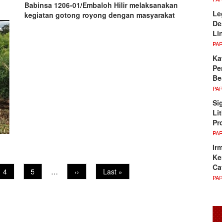
Babinsa 1206-01/Embaloh Hilir melaksanakan
Le
kegiatan gotong royong dengan masyarakat
De
Li
PA
Ka
Pe
Be
PA
Si
Li
Pr
PA
Ir
Ke
Ca
Page
4
Page
5
…
Next
››
Last
Last »
PA
page
page