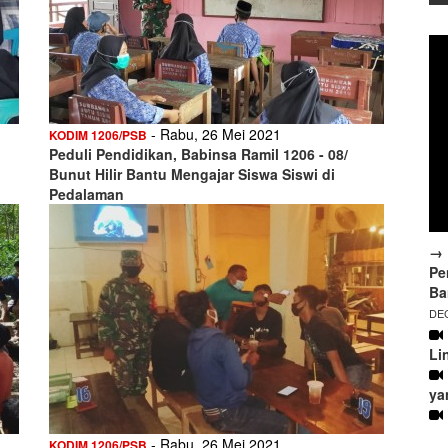
- Rabu, 26 Mei 2021
KODIM 1206/PSB
Peduli Pendidikan, Babinsa Ramil 1206 - 08/
Bunut Hilir Bantu Mengajar Siswa Siswi di
Pedalaman
→ 
Pe
Ba
DEC
Li
ya
- Rabu, 26 Mei 2021
KODIM 1206/PSB