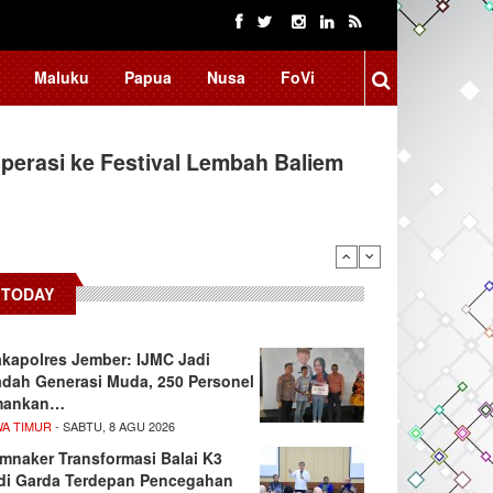
Maluku
Papua
Nusa
FoVi
erasi ke Festival Lembah Baliem
TODAY
kapolres Jember: IJMC Jadi
dah Generasi Muda, 250 Personel
mankan…
WA TIMUR
- SABTU, 8 AGU 2026
mnaker Transformasi Balai K3
di Garda Terdepan Pencegahan