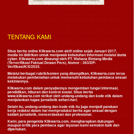
TENTANG KAMI
Situs berita online Klikwarta.com aktif online sejak Januari 2017,
media ini didirikan untuk menjawab kebutuhan informasi melalui dunia
cyber. Klikwarta.com dinaungi oleh
PT. Wahana Bintang Media
(Terverifikasi Faktual Dewan Pers)
, Nomor : 363/DP-
Verifikasi/K/X/2025.
Melalui berbagai rubrik/konten yang ditampilkan, Klikwarta.com terus
melakukan pembenahan untuk memenuhi kebutuhan pembaca sesuai
kekiniannya.
Klikwarta.com dalam penyajiannya mengemban fungsi informasi,
pendidikan, hiburan dan kontrol sosial. Situs berita
www.klikwarta.com terikat oleh undang-undang dan kode etik dalam
menjalankan tugas jurnalistik sehari-hari.
Selain itu, undang-undang dan kode etik itu juga menjadi panduan
kerja redaksi dalam hal memproduksi berita agar sesuai dengan
kaidah jurnalistik, mencerdaskan dan profesional.
Kami, para pengelola Klikwarta.com, mengharapkan dukungan
maupun kritik para pembaca agar layanan kami semakin baik dan
diperlukan.