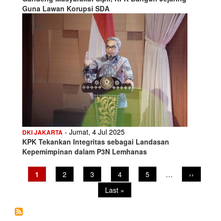
Guna Lawan Korupsi SDA
- Jumat, 4 Jul 2025
DKI JAKARTA
KPK Tekankan Integritas sebagai Landasan
Kepemimpinan dalam P3N Lemhanas
Pagination
Current
1
Page
2
Page
3
Page
4
Page
5
…
Next
››
page
page
Last
Last »
page