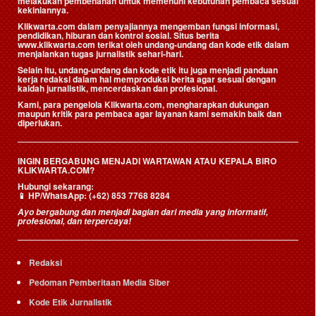
melakukan pembenahan untuk memenuhi kebutuhan pembaca sesuai
kekiniannya.
Klikwarta.com dalam penyajiannya mengemban fungsi informasi,
pendidikan, hiburan dan kontrol sosial. Situs berita
www.klikwarta.com terikat oleh undang-undang dan kode etik dalam
menjalankan tugas jurnalistik sehari-hari.
Selain itu, undang-undang dan kode etik itu juga menjadi panduan
kerja redaksi dalam hal memproduksi berita agar sesuai dengan
kaidah jurnalistik, mencerdaskan dan profesional.
Kami, para pengelola Klikwarta.com, mengharapkan dukungan
maupun kritik para pembaca agar layanan kami semakin baik dan
diperlukan.
INGIN BERGABUNG MENJADI WARTAWAN ATAU KEPALA BIRO
KLIKWARTA.COM?
Hubungi sekarang:
📱
HP/WhatsApp:
(+62) 853 7768 8284
Ayo bergabung dan menjadi bagian dari media yang informatif,
profesional, dan terpercaya!
Redaksi
Pedoman Pemberitaan Media Siber
Kode Etik Jurnalistik