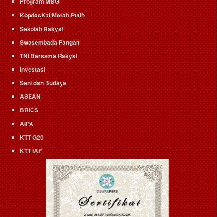
Program MBG
KopdesKel Merah Putih
Sekolah Rakyat
Swasembada Pangan
TNI Bersama Rakyat
Investasi
Seni dan Budaya
ASEAN
BRICS
AIPA
KTT G20
KTT IAF