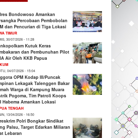
lres Bondowoso Amankan
rsangka Percobaan Pembobolan
M dan Pencurian di Tiga Lokasi
WA TIMUR
IS, 30/07/2026 - 11:28
nkopolkam Kutuk Keras
mbakaran dan Pembunuhan Pilot
A Air Oleh KKB Papua
KUM
TU, 04/07/2026 - 15:04
ggota OPM Kodap III/Puncak
mpinan Lekagak Talenggen Bakar
mah Warga di Kampung Muara
strik Pogoma, Tim Patroli Koops
I Habema Amankan Lokasi
PUA TENGAH
IN, 13/04/2026 - 16:50
reskrim Polri Bongkar Sindikat
ng Palsu, Target Edarkan Miliaran
at Lebaran