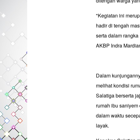
ditengah warga ya
"Kegiatan ini meru
hadir di tengah m
serta dalam rangka
AKBP Indra Mardiana
Dalam kunjungannya 
melihat kondisi rum
Salatiga berserta 
rumah ibu saniyem 
dalam waktu secepa
layak.