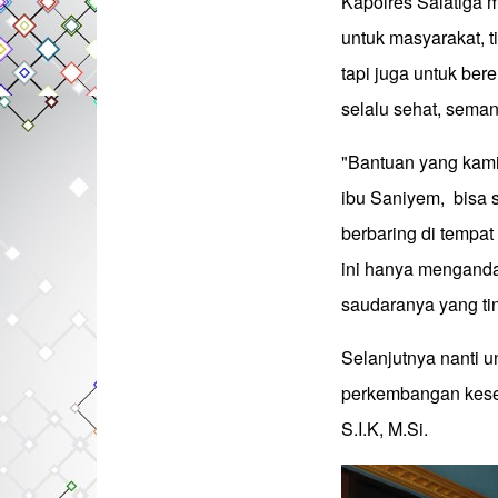
Kapolres Salatiga 
untuk masyarakat, 
tapi juga untuk ber
selalu sehat, sema
"Bantuan yang kami
ibu Saniyem, bisa 
berbaring di tempat
ini hanya menganda
saudaranya yang ti
Selanjutnya nanti 
perkembangan keseh
S.I.K, M.Si.