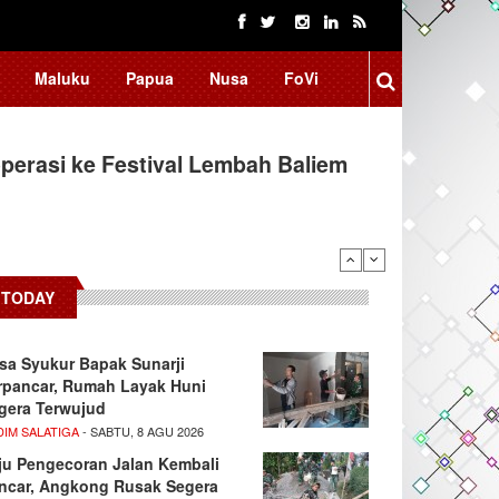
Maluku
Papua
Nusa
FoVi
erasi ke Festival Lembah Baliem
donesia, BRIN Fokus Kembangkan
TODAY
sa Syukur Bapak Sunarji
rpancar, Rumah Layak Huni
gera Terwujud
DIM SALATIGA
- SABTU, 8 AGU 2026
ju Pengecoran Jalan Kembali
ncar, Angkong Rusak Segera