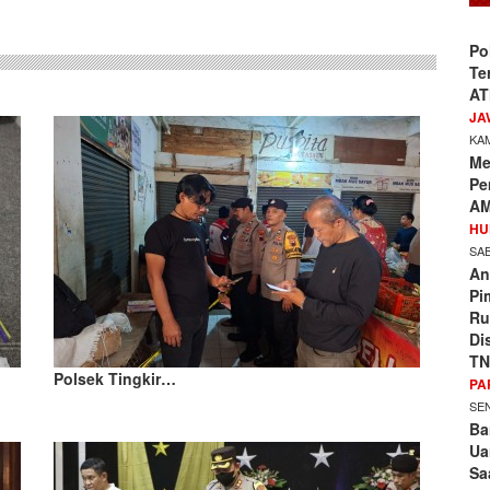
Po
Te
AT
JA
KAM
Me
Pe
AM
HU
SAB
An
Pi
Ru
Di
TN
Polsek Tingkir…
PA
SEN
Ba
Ua
Sa