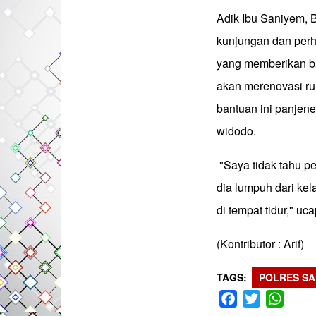
Adik Ibu Saniyem, 
kunjungan dan perh
yang memberikan b
akan merenovasi ru
bantuan ini panjene
widodo.
"Saya tidak tahu pe
dia lumpuh dari kel
di tempat tidur," u
(Kontributor : Arif)
TAGS
POLRES SA
Facebook
Twitter
What