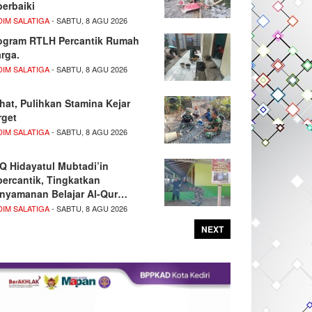
perbaiki
DIM SALATIGA
- SABTU, 8 AGU 2026
ogram RTLH Percantik Rumah
rga.
DIM SALATIGA
- SABTU, 8 AGU 2026
hat, Pulihkan Stamina Kejar
rget
DIM SALATIGA
- SABTU, 8 AGU 2026
Q Hidayatul Mubtadi’in
percantik, Tingkatkan
nyamanan Belajar Al-Qur…
DIM SALATIGA
- SABTU, 8 AGU 2026
NEXT