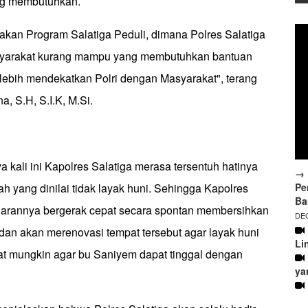
ng membutuhkan.
pakan Program Salatiga Peduli, dimana Polres Salatiga
asyarakat kurang mampu yang membutuhkan bantuan
 lebih mendekatkan Polri dengan Masyarakat", terang
, S.H, S.I.K, M.Si.
kali ini Kapolres Salatiga merasa tersentuh hatinya
→ 
Pe
ah yang dinilai tidak layak huni. Sehingga Kapolres
Ba
jajarannya bergerak cepat secara spontan membersihkan
DEC
dan akan merenovasi tempat tersebut agar layak huni
Li
t mungkin agar bu Saniyem dapat tinggal dengan
ya