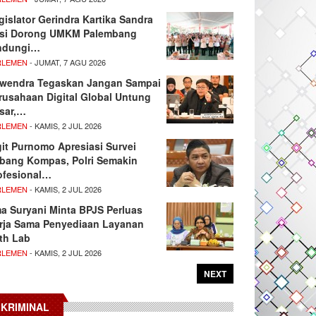
gislator Gerindra Kartika Sandra
si Dorong UMKM Palembang
ndungi…
RLEMEN
- JUMAT, 7 AGU 2026
wendra Tegaskan Jangan Sampai
rusahaan Digital Global Untung
sar,…
RLEMEN
- KAMIS, 2 JUL 2026
git Purnomo Apresiasi Survei
tbang Kompas, Polri Semakin
ofesional…
RLEMEN
- KAMIS, 2 JUL 2026
ma Suryani Minta BPJS Perluas
rja Sama Penyediaan Layanan
th Lab
RLEMEN
- KAMIS, 2 JUL 2026
NEXT
KRIMINAL