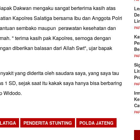
Bapak Dakwan mengaku sangat berterima kasih atas
Le
De
atian Kapolres Salatiga bersama Ibu dan Anggota Polri
Li
antuan sembako maupun perawatan kesehatan dan
PA
Ka
mah. " terima kasih pak Kapolres, semoga dengan
Pe
ngan diberikan balasan dari Allah Swt", ujar bapak
Be
PA
Si
Li
nyakit yang diderita oleh saudara saya, yang saya tau
Pr
as 1 SD, sejak saat itu kakak saya hanya bisa berbaring
PA
cap Widodo.
Ir
Ke
Ca
PA
LATIGA
PENDERITA STUNTING
POLDA JATENG
sApp