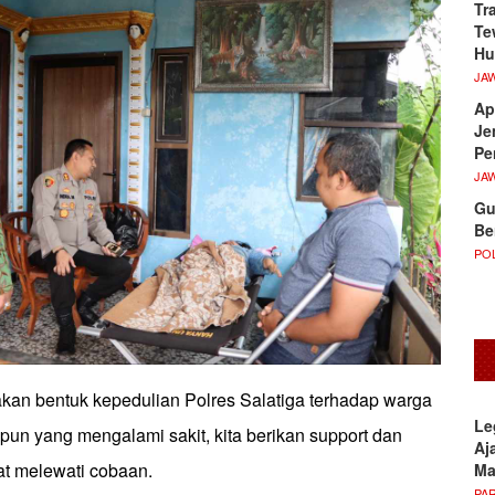
Tr
Te
Hu
JA
Ap
Je
Pe
JA
Gu
Be
POL
akan bentuk kepedulian Polres Salatiga terhadap warga
Le
n yang mengalami sakit, kita berikan support dan
Aj
t melewati cobaan.
M
PA