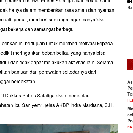
menjelaskan bahwa Polres Salatiga akan selalu hadir
Ra
tidak hanya dalam memberikan rasa aman dan nyaman,
empati, peduli, memberi semangat agar masyarakat
ngat bekerja dan semangat berbagi.
 berikan ini bertujuan untuk memberi motivasi kepada
sedikit meringankan beban beliau yang hanya bisa
 tidur dan tidak dapat melakukan aktivitas lain. Selama
lkan bantuan dan perawatan sekedarnya dari
nggal berdekatan.
As
Pe
To
unit Dokkes Polres Salatiga akan memantau
HU
atan Ibu Saniyem", jelas AKBP Indra Mardiana, S.H,
Me
se
Pe
NA