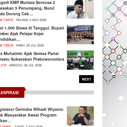
agedi KMP Mutiara Sentosa 2
waskan 5 Penumpang, Nurul
da Dorong Cek…
WA TIMUR
- SELASA, 4 AGU 2026
el 1.000 Siswa di Tanggul, Bupati
mber Ajak Pelajar Kejar
ndidikan…
WA TIMUR
- RABU, 29 JUL 2026
s Muhaimin Ajak Semua Partai
rsatu Sukseskan Prabowonomics
ITIK
- MINGGU, 26 JUL 2026
NEXT
ASPIRASI
gislator Gerindra Wihadi Wiyanto
ak Masyarakat Awasi Program
akan…
RLEMEN
- JUMAT, 7 AGU 2026