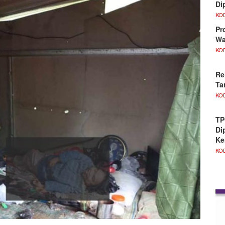
Di
KO
Pr
Wa
KO
Re
Ta
KO
TP
Di
Ke
KO