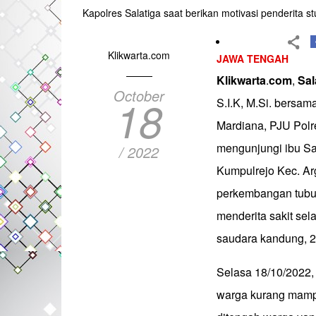
Kapolres Salatiga saat berikan motivasi penderita st
Klikwarta.com
JAWA TENGAH
Klikwarta
.
com
,
Sal
October
18
S.I.K, M.Si. bersam
Mardiana, PJU Polr
mengunjungi ibu Sa
/ 2022
Kumpulrejo Kec. Ar
perkembangan tubuh
menderita sakit sela
saudara kandung, 2 
Selasa 18/10/2022,
warga kurang mampu