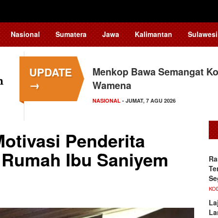
Nasional
Sumatera
Jawa
Kalimantan
Sulawesi
UPDATE
Menkop Bawa Semangat Kop
Tingkatkan Daya Saing In
→
Wamena
Teknologi…
NASIONAL
NASIONAL
- JUMAT, 7 AGU 2026
- JUMAT, 7 AGU 2026
Motivasi Penderita
i Rumah Ibu Saniyem
Ra
Te
Se
KO
La
La