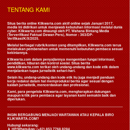
TENTANG KAMI
Situs berita online Klikwarta.com aktif online sejak Januari 2017,
media ini didirikan untuk menjawab kebutuhan informasi melalui dunia
cyber. Klikwarta.com dinaungi oleh
PT. Wahana Bintang Media
(Terverifikasi Faktual Dewan Pers)
, Nomor : 363/DP-
Verifikasi/K/X/2025.
Melalui berbagai rubrik/konten yang ditampilkan, Klikwarta.com terus
melakukan pembenahan untuk memenuhi kebutuhan pembaca sesuai
kekiniannya.
Klikwarta.com dalam penyajiannya mengemban fungsi informasi,
pendidikan, hiburan dan kontrol sosial. Situs berita
www.klikwarta.com terikat oleh undang-undang dan kode etik dalam
menjalankan tugas jurnalistik sehari-hari.
Selain itu, undang-undang dan kode etik itu juga menjadi panduan
kerja redaksi dalam hal memproduksi berita agar sesuai dengan
kaidah jurnalistik, mencerdaskan dan profesional.
Kami, para pengelola Klikwarta.com, mengharapkan dukungan
maupun kritik para pembaca agar layanan kami semakin baik dan
diperlukan.
INGIN BERGABUNG MENJADI WARTAWAN ATAU KEPALA BIRO
KLIKWARTA.COM?
Hubungi sekarang:
📱
HP/WhatsApp:
(+62) 853 7768 8284