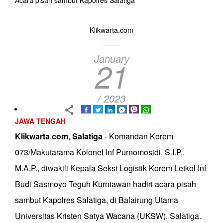
Acara pisah sambut Kapolres Salatiga
Klikwarta.com
January
21
/ 2023
JAWA TENGAH
Klikwarta
.
com
,
Salatiga
- Komandan Korem
073/Makutarama Kolonel Inf Purnomosidi, S.I.P,.
M.A.P., diwakili Kepala Seksi Logistik Korem Letkol Inf
Budi Sasmoyo Teguh Kurniawan hadiri acara pisah
sambut Kapolres Salatiga, di Balairung Utama
Universitas Kristen Satya Wacana (UKSW). Salatiga.