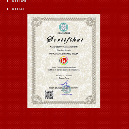
KTT G20
KTT IAF