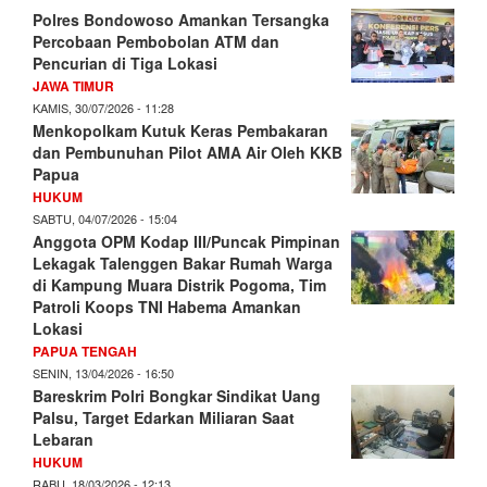
Polres Bondowoso Amankan Tersangka
Percobaan Pembobolan ATM dan
Pencurian di Tiga Lokasi
JAWA TIMUR
KAMIS, 30/07/2026 - 11:28
Menkopolkam Kutuk Keras Pembakaran
dan Pembunuhan Pilot AMA Air Oleh KKB
Papua
HUKUM
SABTU, 04/07/2026 - 15:04
Anggota OPM Kodap III/Puncak Pimpinan
Lekagak Talenggen Bakar Rumah Warga
di Kampung Muara Distrik Pogoma, Tim
Patroli Koops TNI Habema Amankan
Lokasi
PAPUA TENGAH
SENIN, 13/04/2026 - 16:50
Bareskrim Polri Bongkar Sindikat Uang
Palsu, Target Edarkan Miliaran Saat
Lebaran
HUKUM
RABU, 18/03/2026 - 12:13