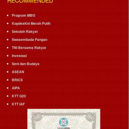
RECOMMENDED
Program MBG
KopdesKel Merah Putih
Sekolah Rakyat
Swasembada Pangan
TNI Bersama Rakyat
Investasi
Seni dan Budaya
ASEAN
BRICS
AIPA
KTT G20
KTT IAF