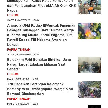
Menkopolkam Kutuk Keras Pembakaran
dan Pembunuhan Pilot AMA Air Oleh KKB
Papua
HUKUM
SABTU, 04/07/2026 - 15:04
Anggota OPM Kodap III/Puncak Pimpinan
Lekagak Talenggen Bakar Rumah Warga
di Kampung Muara Distrik Pogoma, Tim
Patroli Koops TNI Habema Amankan
Lokasi
PAPUA TENGAH
SENIN, 13/04/2026 - 16:50
Bareskrim Polri Bongkar Sindikat Uang
Palsu, Target Edarkan Miliaran Saat
Lebaran
HUKUM
RABU, 18/03/2026 - 12:13
TNI Gagalkan Serangan Kelompok
Bersenjata di Tembagapura, Warga Sipil
Berhasil Diselamatkan
PAPUA TENGAH
RABU, 04/03/2026 - 19:58