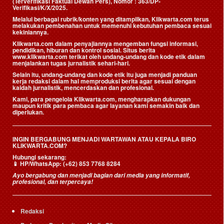
(Terverifikasi Faktual Dewan Pers)
, Nomor : 363/DP-
Verifikasi/K/X/2025.
Melalui berbagai rubrik/konten yang ditampilkan, Klikwarta.com terus
melakukan pembenahan untuk memenuhi kebutuhan pembaca sesuai
kekiniannya.
Klikwarta.com dalam penyajiannya mengemban fungsi informasi,
pendidikan, hiburan dan kontrol sosial. Situs berita
www.klikwarta.com terikat oleh undang-undang dan kode etik dalam
menjalankan tugas jurnalistik sehari-hari.
Selain itu, undang-undang dan kode etik itu juga menjadi panduan
kerja redaksi dalam hal memproduksi berita agar sesuai dengan
kaidah jurnalistik, mencerdaskan dan profesional.
Kami, para pengelola Klikwarta.com, mengharapkan dukungan
maupun kritik para pembaca agar layanan kami semakin baik dan
diperlukan.
INGIN BERGABUNG MENJADI WARTAWAN ATAU KEPALA BIRO
KLIKWARTA.COM?
Hubungi sekarang:
📱
HP/WhatsApp:
(+62) 853 7768 8284
Ayo bergabung dan menjadi bagian dari media yang informatif,
profesional, dan terpercaya!
Redaksi