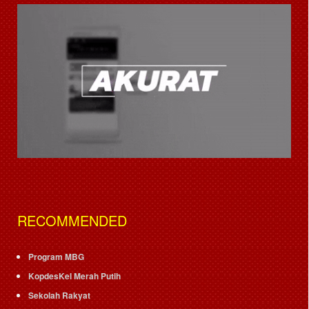
RECOMMENDED
Program MBG
KopdesKel Merah Putih
Sekolah Rakyat