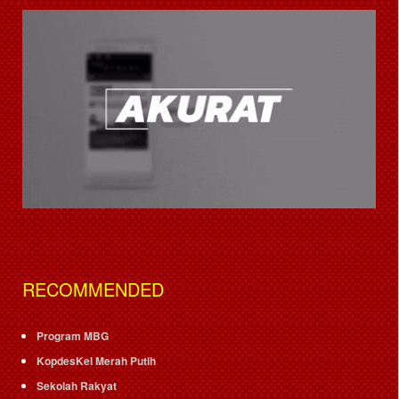
RECOMMENDED
Program MBG
KopdesKel Merah Putih
Sekolah Rakyat