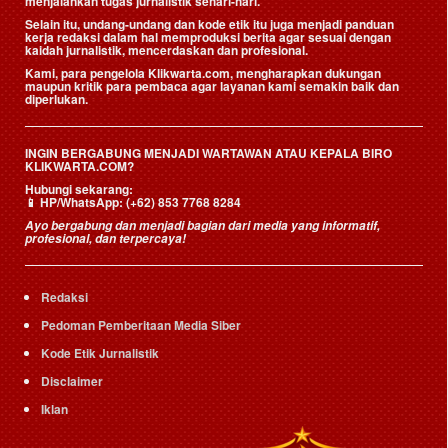
menjalankan tugas jurnalistik sehari-hari.
Selain itu, undang-undang dan kode etik itu juga menjadi panduan
kerja redaksi dalam hal memproduksi berita agar sesuai dengan
kaidah jurnalistik, mencerdaskan dan profesional.
Kami, para pengelola Klikwarta.com, mengharapkan dukungan
maupun kritik para pembaca agar layanan kami semakin baik dan
diperlukan.
INGIN BERGABUNG MENJADI WARTAWAN ATAU KEPALA BIRO
KLIKWARTA.COM?
Hubungi sekarang:
📱
HP/WhatsApp:
(+62) 853 7768 8284
Ayo bergabung dan menjadi bagian dari media yang informatif,
profesional, dan terpercaya!
Redaksi
Pedoman Pemberitaan Media Siber
Kode Etik Jurnalistik
Disclaimer
Iklan