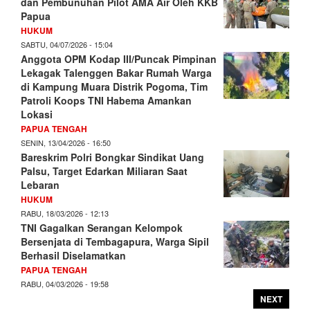
dan Pembunuhan Pilot AMA Air Oleh KKB
Papua
HUKUM
SABTU, 04/07/2026 - 15:04
Anggota OPM Kodap III/Puncak Pimpinan
Lekagak Talenggen Bakar Rumah Warga
di Kampung Muara Distrik Pogoma, Tim
Patroli Koops TNI Habema Amankan
Lokasi
PAPUA TENGAH
SENIN, 13/04/2026 - 16:50
Bareskrim Polri Bongkar Sindikat Uang
Palsu, Target Edarkan Miliaran Saat
Lebaran
HUKUM
RABU, 18/03/2026 - 12:13
TNI Gagalkan Serangan Kelompok
Bersenjata di Tembagapura, Warga Sipil
Berhasil Diselamatkan
PAPUA TENGAH
RABU, 04/03/2026 - 19:58
NEXT