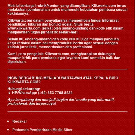
Melalui berbagai rubrik/konten yang ditampilkan, Klikwarta.com terus
melakukan pembenahan untuk memenuhi kebutuhan pembaca sesuai
kekiniannya.
Klikwarta.com dalam penyajiannya mengemban fungsi informasi,
pendidikan, hiburan dan kontrol sosial. Situs berita
www.klikwarta.com terikat oleh undang-undang dan kode etik dalam
menjalankan tugas jurnalistik sehari-hari.
Selain itu, undang-undang dan kode etik itu juga menjadi panduan
kerja redaksi dalam hal memproduksi berita agar sesuai dengan
kaidah jurnalistik, mencerdaskan dan profesional.
Kami, para pengelola Klikwarta.com, mengharapkan dukungan
maupun kritik para pembaca agar layanan kami semakin baik dan
diperlukan.
INGIN BERGABUNG MENJADI WARTAWAN ATAU KEPALA BIRO
KLIKWARTA.COM?
Hubungi sekarang:
📱
HP/WhatsApp:
(+62) 853 7768 8284
Ayo bergabung dan menjadi bagian dari media yang informatif,
profesional, dan terpercaya!
Redaksi
Pedoman Pemberitaan Media Siber