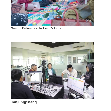
Weni: Dekranasda Fun & Run…
Tanjungpinang…