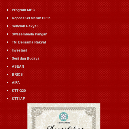
Program MBG
KopdesKel Merah Putih
Sekolah Rakyat
Swasembada Pangan
TNI Bersama Rakyat
Investasi
Seni dan Budaya
ASEAN
BRICS
AIPA
KTT G20
KTT IAF