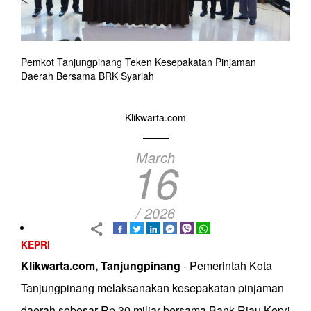
Pemkot Tanjungpinang Teken Kesepakatan Pinjaman
Daerah Bersama BRK Syariah
Klikwarta.com
March
16
/ 2026
KEPRI
Klikwarta.com, Tanjungpinang
- Pemerintah Kota
Tanjungpinang melaksanakan kesepakatan pinjaman
daerah sebesar Rp 30 miliar bersama Bank Riau Kepri