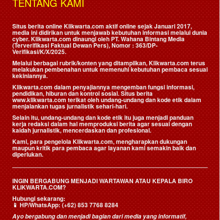
TENTANG KAMI
Situs berita online Klikwarta.com aktif online sejak Januari 2017,
media ini didirikan untuk menjawab kebutuhan informasi melalui dunia
cyber. Klikwarta.com dinaungi oleh
PT. Wahana Bintang Media
(Terverifikasi Faktual Dewan Pers)
, Nomor : 363/DP-
Verifikasi/K/X/2025.
Melalui berbagai rubrik/konten yang ditampilkan, Klikwarta.com terus
melakukan pembenahan untuk memenuhi kebutuhan pembaca sesuai
kekiniannya.
Klikwarta.com dalam penyajiannya mengemban fungsi informasi,
pendidikan, hiburan dan kontrol sosial. Situs berita
www.klikwarta.com terikat oleh undang-undang dan kode etik dalam
menjalankan tugas jurnalistik sehari-hari.
Selain itu, undang-undang dan kode etik itu juga menjadi panduan
kerja redaksi dalam hal memproduksi berita agar sesuai dengan
kaidah jurnalistik, mencerdaskan dan profesional.
Kami, para pengelola Klikwarta.com, mengharapkan dukungan
maupun kritik para pembaca agar layanan kami semakin baik dan
diperlukan.
INGIN BERGABUNG MENJADI WARTAWAN ATAU KEPALA BIRO
KLIKWARTA.COM?
Hubungi sekarang:
📱
HP/WhatsApp:
(+62) 853 7768 8284
Ayo bergabung dan menjadi bagian dari media yang informatif,