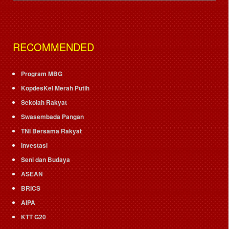
RECOMMENDED
Program MBG
KopdesKel Merah Putih
Sekolah Rakyat
Swasembada Pangan
TNI Bersama Rakyat
Investasi
Seni dan Budaya
ASEAN
BRICS
AIPA
KTT G20