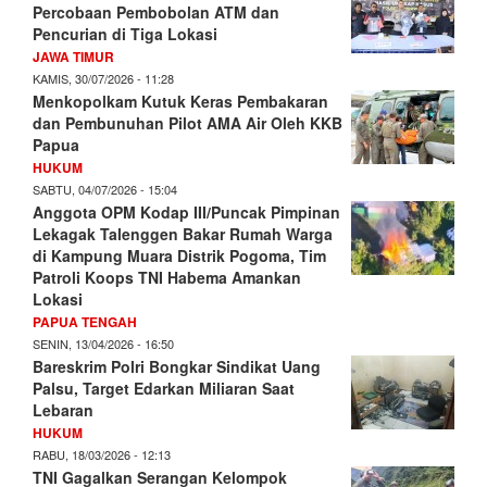
Percobaan Pembobolan ATM dan
Pencurian di Tiga Lokasi
JAWA TIMUR
KAMIS, 30/07/2026 - 11:28
Menkopolkam Kutuk Keras Pembakaran
dan Pembunuhan Pilot AMA Air Oleh KKB
Papua
HUKUM
SABTU, 04/07/2026 - 15:04
Anggota OPM Kodap III/Puncak Pimpinan
Lekagak Talenggen Bakar Rumah Warga
di Kampung Muara Distrik Pogoma, Tim
Patroli Koops TNI Habema Amankan
Lokasi
PAPUA TENGAH
SENIN, 13/04/2026 - 16:50
Bareskrim Polri Bongkar Sindikat Uang
Palsu, Target Edarkan Miliaran Saat
Lebaran
HUKUM
RABU, 18/03/2026 - 12:13
TNI Gagalkan Serangan Kelompok