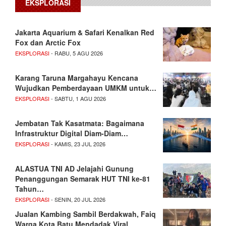
EKSPLORASI
Jakarta Aquarium & Safari Kenalkan Red
Fox dan Arctic Fox
EKSPLORASI
- RABU, 5 AGU 2026
Karang Taruna Margahayu Kencana
Wujudkan Pemberdayaan UMKM untuk…
EKSPLORASI
- SABTU, 1 AGU 2026
Jembatan Tak Kasatmata: Bagaimana
Infrastruktur Digital Diam-Diam…
EKSPLORASI
- KAMIS, 23 JUL 2026
ALASTUA TNI AD Jelajahi Gunung
Penanggungan Semarak HUT TNI ke-81
Tahun…
EKSPLORASI
- SENIN, 20 JUL 2026
Jualan Kambing Sambil Berdakwah, Faiq
Warga Kota Batu Mendadak Viral