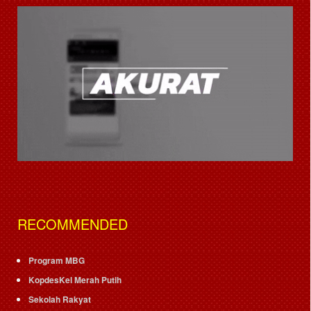
RECOMMENDED
Program MBG
KopdesKel Merah Putih
Sekolah Rakyat