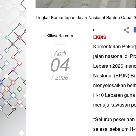
Tingkat Kemantapan Jalan Nasional Banten Capai 
Klikwarta.com
EKBIS
Kementerian Pekerj
April
04
jalan nasional di P
Lebaran 2026 menc
Nasional (BPJN) Ban
/ 2026
menyelesaikan berb
H-10 Lebaran guna 
menuju kawasan p
"Seluruh pekerjaan 
selesai sebelum H-