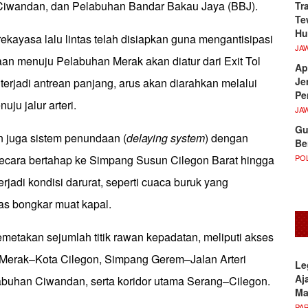
Ciwandan, dan Pelabuhan Bandar Bakau Jaya (BBJ).
Tr
Te
Hu
ekayasa lalu lintas telah disiapkan guna mengantisipasi
JA
an menuju Pelabuhan Merak akan diatur dari Exit Tol
Ap
Je
terjadi antrean panjang, arus akan diarahkan melalui
Pe
u jalur arteri.
JA
Gu
an juga sistem penundaan (
delaying system
) dengan
Be
POL
ecara bertahap ke Simpang Susun Cilegon Barat hingga
erjadi kondisi darurat, seperti cuaca buruk yang
as bongkar muat kapal.
etakan sejumlah titik rawan kepadatan, meliputi akses
Merak–Kota Cilegon, Simpang Gerem–Jalan Arteri
Le
Aj
abuhan Ciwandan, serta koridor utama Serang–Cilegon.
M
PA