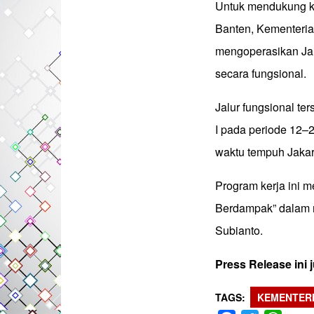
Untuk mendukung ke
Banten, Kementeria
mengoperasikan Jal
secara fungsional.
Jalur fungsional te
I pada periode 12
waktu tempuh Jakar
Program kerja ini m
Berdampak” dalam 
Subianto.
Press Release ini
TAGS
KEMENTERI