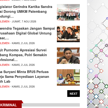
gislator Gerindra Kartika Sandra
si Dorong UMKM Palembang
ndungi…
RLEMEN
- JUMAT, 7 AGU 2026
wendra Tegaskan Jangan Sampai
rusahaan Digital Global Untung
sar,…
RLEMEN
- KAMIS, 2 JUL 2026
git Purnomo Apresiasi Survei
tbang Kompas, Polri Semakin
ofesional…
RLEMEN
- KAMIS, 2 JUL 2026
ma Suryani Minta BPJS Perluas
rja Sama Penyediaan Layanan
th Lab
RLEMEN
- KAMIS, 2 JUL 2026
NEXT
KRIMINAL