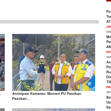
sApp
Po
Te
AT
JA
KAM
Me
Pe
AM
HU
SAB
An
Pi
Ru
Di
TN
PA
SEN
…
Antisipasi Kemarau: Menteri PU Pastikan
Ba
Pasokan…
Ua
Sa