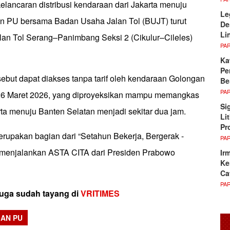
lancaran distribusi kendaraan dari Jakarta menuju
Le
n PU bersama Badan Usaha Jalan Tol (BUJT) turut
De
Li
an Tol Serang–Panimbang Seksi 2 (Cikulur–Cileles)
PA
Ka
Pe
rsebut dapat diakses tanpa tarif oleh kendaraan Golongan
Be
PA
–26 Maret 2026, yang diproyeksikan mampu memangkas
Si
ta menuju Banten Selatan menjadi sekitar dua jam.
Li
Pr
erupakan bagian dari “Setahun Bekerja, Bergerak -
PA
menjalankan ASTA CITA dari Presiden Prabowo
Ir
Ke
Ca
PA
 juga sudah tayang di
VRITIMES
AN PU