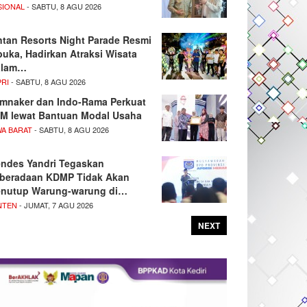
SIONAL
- SABTU, 8 AGU 2026
ntan Resorts Night Parade Resmi
buka, Hadirkan Atraksi Wisata
alam…
PRI
- SABTU, 8 AGU 2026
mnaker dan Indo-Rama Perkuat
M lewat Bantuan Modal Usaha
WA BARAT
- SABTU, 8 AGU 2026
ndes Yandri Tegaskan
beradaan KDMP Tidak Akan
nutup Warung-warung di…
NTEN
- JUMAT, 7 AGU 2026
NEXT