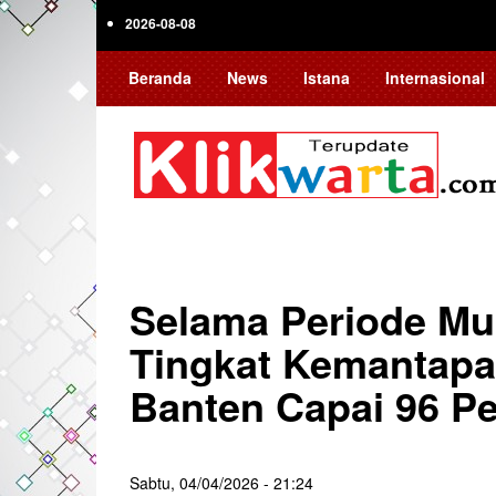
Skip
2026-08-08
to
main
Beranda
News
Istana
Internasional
content
Selama Periode Mu
Tingkat Kemantapa
Banten Capai 96 P
Sabtu, 04/04/2026 - 21:24