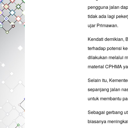
pengguna jalan dap
tidak ada lagi pek
ujar Primawan.
Kendati demikian, 
terhadap potensi k
dilakukan melalui
material CPHMA yan
Selain itu, Kement
sepanjang jalan na
untuk membantu par
Sebagai gerbang ut
biasanya meningkat