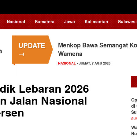
Nasional
Sumatera
Jawa
Kalimantan
Sulawesi
UPDATE
Menkop Bawa Semangat Kop
→
Wamena
NASIONAL
- JUMAT, 7 AGU 2026
dik Lebaran 2026
n Jalan Nasional
Op
di
ersen
S
SU
Wa
Ru