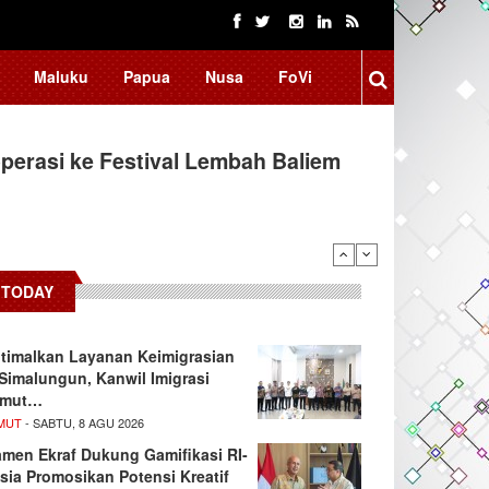
Maluku
Papua
Nusa
FoVi
erasi ke Festival Lembah Baliem
TODAY
timalkan Layanan Keimigrasian
 Simalungun, Kanwil Imigrasi
umut…
MUT
- SABTU, 8 AGU 2026
men Ekraf Dukung Gamifikasi RI-
sia Promosikan Potensi Kreatif