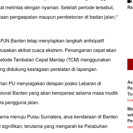
at melintas dengan nyaman. Setelah periode tersebut,
Ra
erjaan pengaspalan maupun pembetonan di badan jalan,"
BPJN Banten tetap menyiapkan langkah antisipatif
erusakan akibat cuaca ekstrem. Penanganan cepat akan
 metode Tambalan Cepat Mantap (TCM) menggunakan
g didukung kesiagaan peralatan di lapangan.
As
erian PU menyiagakan delapan posko Lebaran di
Pe
sional Banten yang akan beroperasi selama masa mudik
To
HU
a pengguna jalan.
Me
se
ama menuju Pulau Sumatera, arus kendaraan di Banten
Pe
 signifikan, terutama yang mengarah ke Pelabuhan
NA