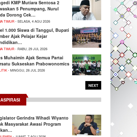
agedi KMP Mutiara Sentosa 2
waskan 5 Penumpang, Nurul
da Dorong Cek…
WA TIMUR
- SELASA, 4 AGU 2026
el 1.000 Siswa di Tanggul, Bupati
mber Ajak Pelajar Kejar
ndidikan…
WA TIMUR
- RABU, 29 JUL 2026
s Muhaimin Ajak Semua Partai
rsatu Sukseskan Prabowonomics
ITIK
- MINGGU, 26 JUL 2026
NEXT
ASPIRASI
gislator Gerindra Wihadi Wiyanto
ak Masyarakat Awasi Program
akan…
RLEMEN
- JUMAT, 7 AGU 2026