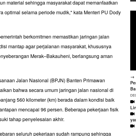
upun material sehingga masyarakat dapat memanfaatkan
ra optimal selama periode mudik," kata Menteri PU Dody
merintah berkomitmen memastikan jaringan jalan
disi mantap agar perjalanan masyarakat, khususnya
nyeberangan Merak–Bakauheni, berlangsung aman
→ 
ksanaan Jalan Nasional (BPJN) Banten Primawan
Pe
Ba
kan bahwa secara umum jaringan jalan nasional di
DEC
anjang 560 kilometer (km) berada dalam kondisi baik
Li
antapan mencapai 96 persen. Beberapa pekerjaan fisik
suki tahap penyelesaian akhir.
ya
Lebaran seluruh pekerjaan sudah rampung sehingga