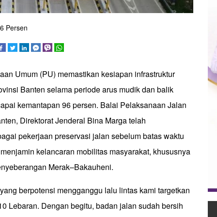
96 Persen
aan Umum (PU) memastikan kesiapan infrastruktur
rovinsi Banten selama periode arus mudik dan balik
apai kemantapan 96 persen. Balai Pelaksanaan Jalan
ten, Direktorat Jenderal Bina Marga telah
agai pekerjaan preservasi jalan sebelum batas waktu
menjamin kelancaran mobilitas masyarakat, khususnya
enyeberangan Merak–Bakauheni.
yang berpotensi mengganggu lalu lintas kami targetkan
10 Lebaran. Dengan begitu, badan jalan sudah bersih