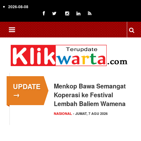
Skip
2026-08-08
to
main
content
UPDATE
Menkop Bawa Semangat
→
Koperasi ke Festival
Lembah Baliem Wamena
NASIONAL
- JUMAT, 7 AGU 2026