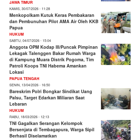
JAWA TIMUR
KAMIS, 30/07/2026 - 11:28
Menkopolkam Kutuk Keras Pembakaran
dan Pembunuhan Pilot AMA Air Oleh KKB
Papua
HUKUM
SABTU, 04/07/2026 - 15:04
Anggota OPM Kodap III/Puncak Pimpinan
Lekagak Talenggen Bakar Rumah Warga
di Kampung Muara Distrik Pogoma, Tim
Patroli Koops TNI Habema Amankan
Lokasi
PAPUA TENGAH
SENIN, 13/04/2026 - 16:50
Bareskrim Polri Bongkar Sindikat Uang
Palsu, Target Edarkan Miliaran Saat
Lebaran
HUKUM
RABU, 18/03/2026 - 12:13
TNI Gagalkan Serangan Kelompok
Bersenjata di Tembagapura, Warga Sipil
Berhasil Diselamatkan