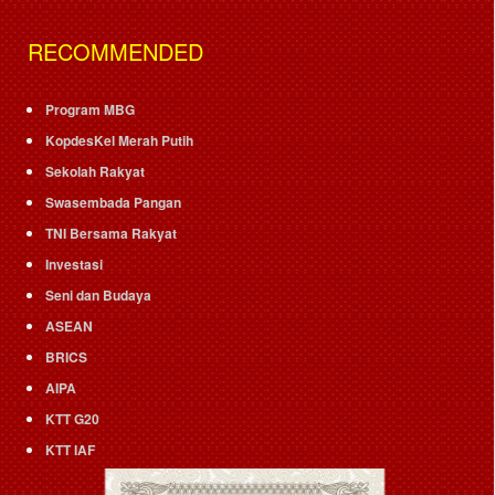
RECOMMENDED
Program MBG
KopdesKel Merah Putih
Sekolah Rakyat
Swasembada Pangan
TNI Bersama Rakyat
Investasi
Seni dan Budaya
ASEAN
BRICS
AIPA
KTT G20
KTT IAF