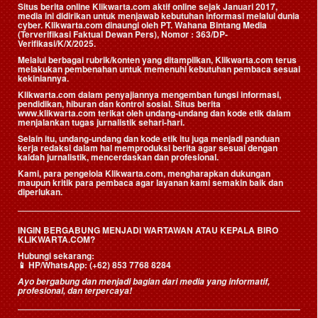
Situs berita online Klikwarta.com aktif online sejak Januari 2017,
media ini didirikan untuk menjawab kebutuhan informasi melalui dunia
cyber. Klikwarta.com dinaungi oleh
PT. Wahana Bintang Media
(Terverifikasi Faktual Dewan Pers)
, Nomor : 363/DP-
Verifikasi/K/X/2025.
Melalui berbagai rubrik/konten yang ditampilkan, Klikwarta.com terus
melakukan pembenahan untuk memenuhi kebutuhan pembaca sesuai
kekiniannya.
Klikwarta.com dalam penyajiannya mengemban fungsi informasi,
pendidikan, hiburan dan kontrol sosial. Situs berita
www.klikwarta.com terikat oleh undang-undang dan kode etik dalam
menjalankan tugas jurnalistik sehari-hari.
Selain itu, undang-undang dan kode etik itu juga menjadi panduan
kerja redaksi dalam hal memproduksi berita agar sesuai dengan
kaidah jurnalistik, mencerdaskan dan profesional.
Kami, para pengelola Klikwarta.com, mengharapkan dukungan
maupun kritik para pembaca agar layanan kami semakin baik dan
diperlukan.
INGIN BERGABUNG MENJADI WARTAWAN ATAU KEPALA BIRO
KLIKWARTA.COM?
Hubungi sekarang:
📱
HP/WhatsApp:
(+62) 853 7768 8284
Ayo bergabung dan menjadi bagian dari media yang informatif,
profesional, dan terpercaya!