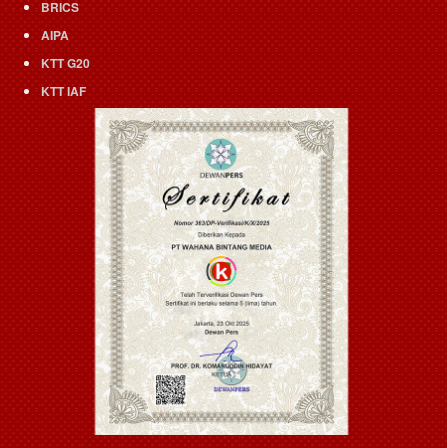
BRICS
AIPA
KTT G20
KTT IAF