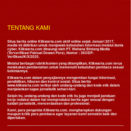
TENTANG KAMI
Situs berita online Klikwarta.com aktif online sejak Januari 2017,
media ini didirikan untuk menjawab kebutuhan informasi melalui dunia
cyber. Klikwarta.com dinaungi oleh
PT. Wahana Bintang Media
(Terverifikasi Faktual Dewan Pers)
, Nomor : 363/DP-
Verifikasi/K/X/2025.
Melalui berbagai rubrik/konten yang ditampilkan, Klikwarta.com terus
melakukan pembenahan untuk memenuhi kebutuhan pembaca sesuai
kekiniannya.
Klikwarta.com dalam penyajiannya mengemban fungsi informasi,
pendidikan, hiburan dan kontrol sosial. Situs berita
www.klikwarta.com terikat oleh undang-undang dan kode etik dalam
menjalankan tugas jurnalistik sehari-hari.
Selain itu, undang-undang dan kode etik itu juga menjadi panduan
kerja redaksi dalam hal memproduksi berita agar sesuai dengan
kaidah jurnalistik, mencerdaskan dan profesional.
Kami, para pengelola Klikwarta.com, mengharapkan dukungan
maupun kritik para pembaca agar layanan kami semakin baik dan
diperlukan.