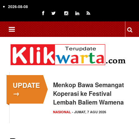
Skip
2026-08-08
to
main
content
UPDATE
Menkop Bawa Semangat
Tingkatkan Daya Saing
→
Koperasi ke Festival
Indonesia, BRIN Fokus
Lembah Baliem Wamena
Kembangkan Teknologi…
NASIONAL
NASIONAL
- JUMAT, 7 AGU 2026
- JUMAT, 7 AGU 2026