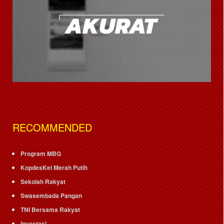
RECOMMENDED
Program MBG
KopdesKel Merah Putih
Sekolah Rakyat
Swasembada Pangan
TNI Bersama Rakyat
Investasi