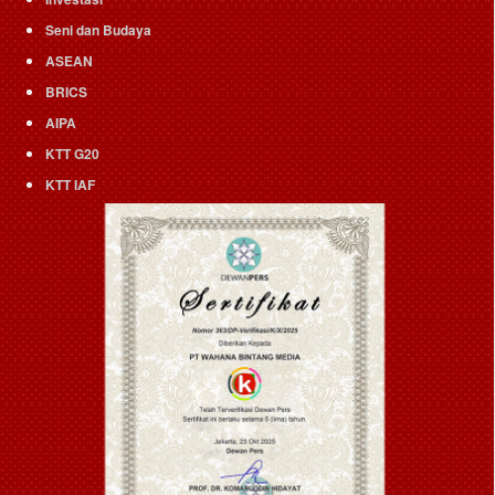
Seni dan Budaya
ASEAN
BRICS
AIPA
KTT G20
KTT IAF