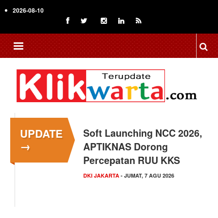
Skip
2026-08-10
to
main
content
UPDATE
Menkop Bawa Semangat
→
Koperasi ke Festival
Lembah Baliem Wamena
NASIONAL
- JUMAT, 7 AGU 2026