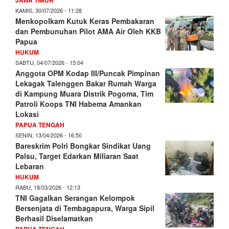
KAMIS, 30/07/2026 - 11:28
Menkopolkam Kutuk Keras Pembakaran
dan Pembunuhan Pilot AMA Air Oleh KKB
Papua
HUKUM
SABTU, 04/07/2026 - 15:04
Anggota OPM Kodap III/Puncak Pimpinan
Lekagak Talenggen Bakar Rumah Warga
di Kampung Muara Distrik Pogoma, Tim
Patroli Koops TNI Habema Amankan
Lokasi
PAPUA TENGAH
SENIN, 13/04/2026 - 16:50
Bareskrim Polri Bongkar Sindikat Uang
Palsu, Target Edarkan Miliaran Saat
Lebaran
HUKUM
RABU, 18/03/2026 - 12:13
TNI Gagalkan Serangan Kelompok
Bersenjata di Tembagapura, Warga Sipil
Berhasil Diselamatkan
PAPUA TENGAH