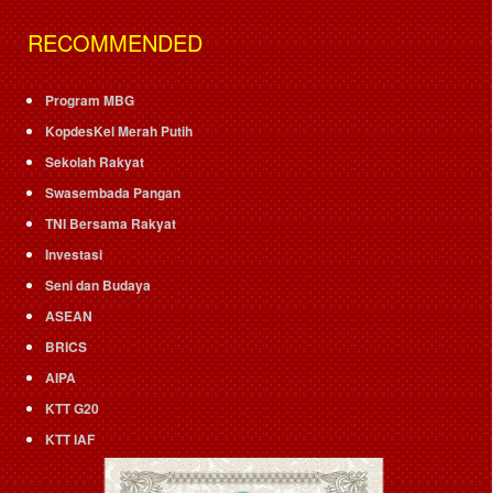
RECOMMENDED
Program MBG
KopdesKel Merah Putih
Sekolah Rakyat
Swasembada Pangan
TNI Bersama Rakyat
Investasi
Seni dan Budaya
ASEAN
BRICS
AIPA
KTT G20
KTT IAF