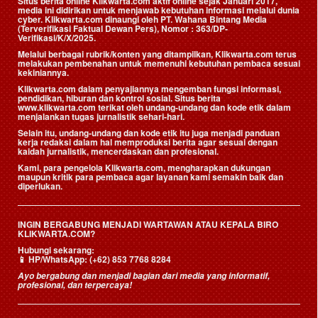
Situs berita online Klikwarta.com aktif online sejak Januari 2017,
media ini didirikan untuk menjawab kebutuhan informasi melalui dunia
cyber. Klikwarta.com dinaungi oleh
PT. Wahana Bintang Media
(Terverifikasi Faktual Dewan Pers)
, Nomor : 363/DP-
Verifikasi/K/X/2025.
Melalui berbagai rubrik/konten yang ditampilkan, Klikwarta.com terus
melakukan pembenahan untuk memenuhi kebutuhan pembaca sesuai
kekiniannya.
Klikwarta.com dalam penyajiannya mengemban fungsi informasi,
pendidikan, hiburan dan kontrol sosial. Situs berita
www.klikwarta.com terikat oleh undang-undang dan kode etik dalam
menjalankan tugas jurnalistik sehari-hari.
Selain itu, undang-undang dan kode etik itu juga menjadi panduan
kerja redaksi dalam hal memproduksi berita agar sesuai dengan
kaidah jurnalistik, mencerdaskan dan profesional.
Kami, para pengelola Klikwarta.com, mengharapkan dukungan
maupun kritik para pembaca agar layanan kami semakin baik dan
diperlukan.
INGIN BERGABUNG MENJADI WARTAWAN ATAU KEPALA BIRO
KLIKWARTA.COM?
Hubungi sekarang:
📱
HP/WhatsApp:
(+62) 853 7768 8284
Ayo bergabung dan menjadi bagian dari media yang informatif,
profesional, dan terpercaya!