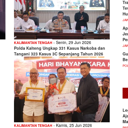
Tr
Te
Hu
JA
Ap
Je
Pe
- Senin, 29 Jun 2026
KALIMANTAN TENGAH
JA
Polda Kalteng Ungkap 331 Kasus Narkoba dan
Gu
Tangani 323 Kasus 3C Sepanjang Tahun 2026
Be
POL
Le
Aj
M
- Kamis, 25 Jun 2026
KALIMANTAN TENGAH
PA