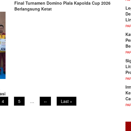
Final Turnamen Domino Piala Kapolda Cup 2026
Le
Berlangsung Ketat
De
Li
PA
Ka
Pe
Be
PA
Si
Li
Pr
PA
Ir
a
Ke
asi
Ca
Page
4
Page
5
…
Next
››
Last
Last »
PA
page
page