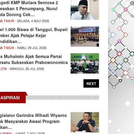
agedi KMP Mutiara Sentosa 2
waskan 5 Penumpang, Nurul
da Dorong Cek…
WA TIMUR
- SELASA, 4 AGU 2026
el 1.000 Siswa di Tanggul, Bupati
mber Ajak Pelajar Kejar
ndidikan…
WA TIMUR
- RABU, 29 JUL 2026
s Muhaimin Ajak Semua Partai
rsatu Sukseskan Prabowonomics
ITIK
- MINGGU, 26 JUL 2026
NEXT
ASPIRASI
gislator Gerindra Wihadi Wiyanto
ak Masyarakat Awasi Program
akan…
RLEMEN
- JUMAT, 7 AGU 2026