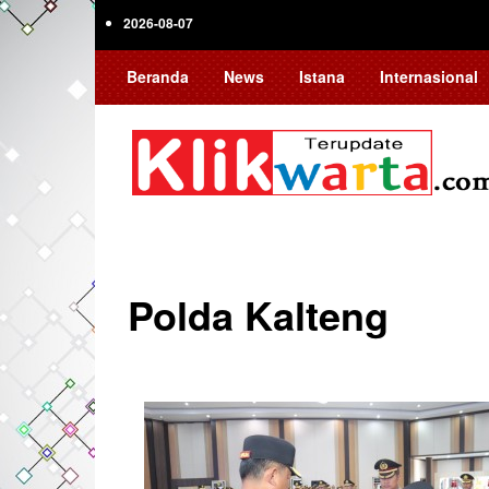
Skip
2026-08-07
to
main
Beranda
News
Istana
Internasional
content
Polda Kalteng
Pagination