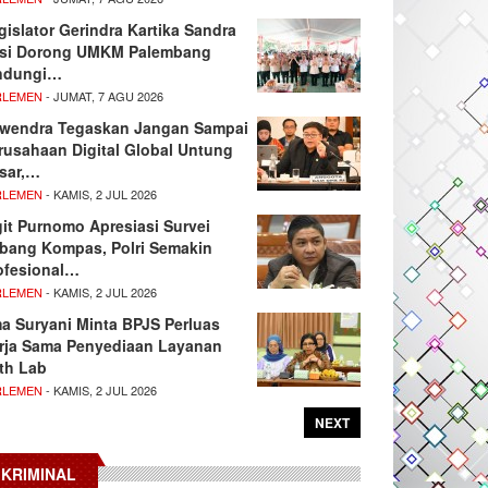
gislator Gerindra Kartika Sandra
si Dorong UMKM Palembang
ndungi…
RLEMEN
- JUMAT, 7 AGU 2026
wendra Tegaskan Jangan Sampai
rusahaan Digital Global Untung
sar,…
RLEMEN
- KAMIS, 2 JUL 2026
git Purnomo Apresiasi Survei
tbang Kompas, Polri Semakin
ofesional…
RLEMEN
- KAMIS, 2 JUL 2026
ma Suryani Minta BPJS Perluas
rja Sama Penyediaan Layanan
th Lab
RLEMEN
- KAMIS, 2 JUL 2026
NEXT
KRIMINAL