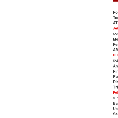
Po
Te
AT
JA
KAM
Me
Pe
AM
HU
SAB
An
Pi
Ru
Di
TN
PA
SEN
Ba
Ua
Sa