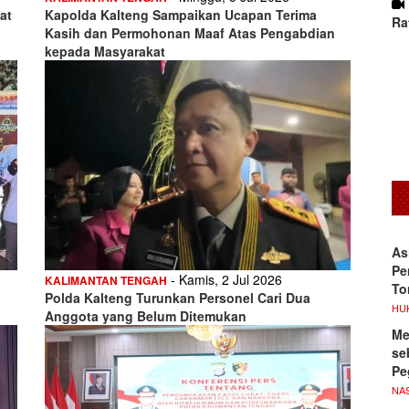
at
Kapolda Kalteng Sampaikan Ucapan Terima
Ra
Kasih dan Permohonan Maaf Atas Pengabdian
kepada Masyarakat
As
Pe
- Kamis, 2 Jul 2026
KALIMANTAN TENGAH
To
Polda Kalteng Turunkan Personel Cari Dua
HU
Anggota yang Belum Ditemukan
Me
se
Pe
NA