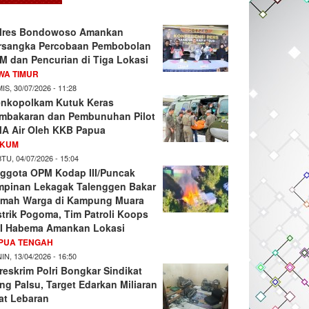
lres Bondowoso Amankan
rsangka Percobaan Pembobolan
M dan Pencurian di Tiga Lokasi
WA TIMUR
IS, 30/07/2026 - 11:28
nkopolkam Kutuk Keras
mbakaran dan Pembunuhan Pilot
A Air Oleh KKB Papua
KUM
TU, 04/07/2026 - 15:04
ggota OPM Kodap III/Puncak
mpinan Lekagak Talenggen Bakar
mah Warga di Kampung Muara
strik Pogoma, Tim Patroli Koops
I Habema Amankan Lokasi
PUA TENGAH
IN, 13/04/2026 - 16:50
reskrim Polri Bongkar Sindikat
ng Palsu, Target Edarkan Miliaran
at Lebaran