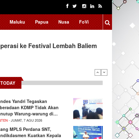
Maluku
Papua
Nusa
FoVi
erasi ke Festival Lembah Baliem
TODAY
ndes Yandri Tegaskan
beradaan KDMP Tidak Akan
nutup Warung-warung di…
NTEN
- JUMAT, 7 AGU 2026
lang MPLS Perdana SNT,
ndikdasmen Kuatkan Kepala