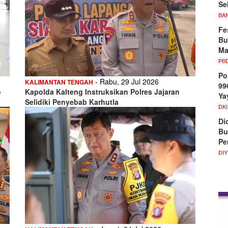
Se
BA
Fe
Bu
Ma
PB
Po
- Rabu, 29 Jul 2026
KALIMANTAN TENGAH
99
o
Kapolda Kalteng Instruksikan Polres Jajaran
Ya
Selidiki Penyebab Karhutla
DKI
Di
Bu
Pe
DIY