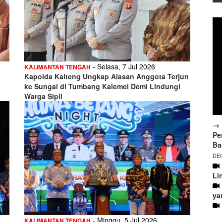
- Selasa, 7 Jul 2026
KALIMANTAN TENGAH
Kapolda Kalteng Ungkap Alasan Anggota Terjun
ke Sungai di Tumbang Kalemei Demi Lindungi
Warga Sipil
→ 
Pe
Ba
DEC
Li
ya
- Minggu, 5 Jul 2026
KALIMANTAN TENGAH