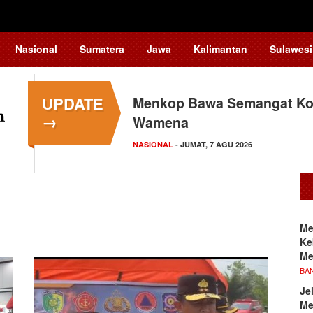
Nasional
Sumatera
Jawa
Kalimantan
Sulawesi
UPDATE
Menkop Bawa Semangat Kop
→
Wamena
NASIONAL
- JUMAT, 7 AGU 2026
Me
Ke
Me
BA
Je
Me