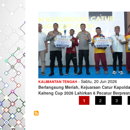
- Sabtu, 20 Jun 2026
KALIMANTAN TENGAH
Berlangsung Meriah, Kejuaraan Catur Kapold
Kalteng Cup 2026 Lahirkan 6 Pecatur Berprest
Current
1
Page
2
Page
3
page