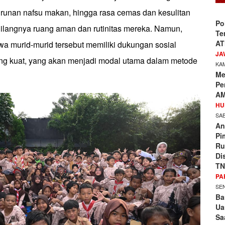
nurunan nafsu makan, hingga rasa cemas dan kesulitan
Po
hilangnya ruang aman dan rutinitas mereka. Namun,
Te
AT
wa murid-murid tersebut memiliki dukungan sosial
JA
ang kuat, yang akan menjadi modal utama dalam metode
KAM
Me
Pe
AM
HU
SAB
An
Pi
Ru
Di
TN
PA
SEN
Ba
Ua
Sa