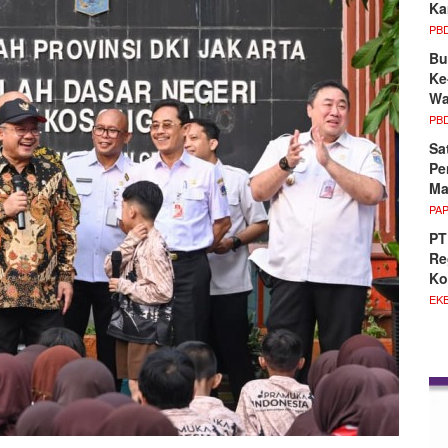
Ka
PB
Bu
Ke
Wa
PB
Sa
Pe
Ma
PA
PT
Re
Ko
EKB