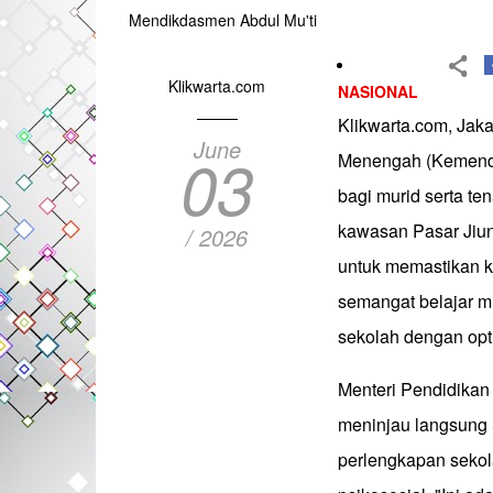
Mendikdasmen Abdul Mu'ti
Klikwarta.com
NASIONAL
Klikwarta.com, Jak
June
03
Menengah (Kemendi
bagi murid serta t
kawasan Pasar Jiun
/ 2026
untuk memastikan 
semangat belajar m
sekolah dengan opt
Menteri Pendidikan
meninjau langsung
perlengkapan sekol