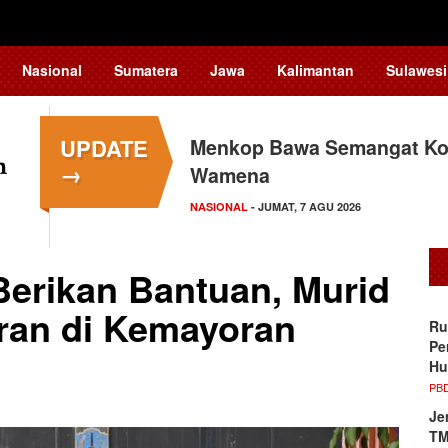
Nasional
Sumatera
Jawa
Kalimantan
Sulawesi
UPDATE
Menkop Bawa Semangat Kop
→
Wamena
NASIONAL
- JUMAT, 7 AGU 2026
erikan Bantuan, Murid
ran di Kemayoran
Ru
Pe
Hu
PB
Je
TM