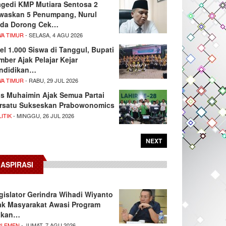
agedi KMP Mutiara Sentosa 2
waskan 5 Penumpang, Nurul
da Dorong Cek…
WA TIMUR
- SELASA, 4 AGU 2026
el 1.000 Siswa di Tanggul, Bupati
mber Ajak Pelajar Kejar
ndidikan…
WA TIMUR
- RABU, 29 JUL 2026
s Muhaimin Ajak Semua Partai
rsatu Sukseskan Prabowonomics
ITIK
- MINGGU, 26 JUL 2026
NEXT
ASPIRASI
gislator Gerindra Wihadi Wiyanto
ak Masyarakat Awasi Program
akan…
RLEMEN
- JUMAT, 7 AGU 2026