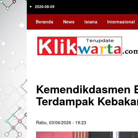
Skip
2026-08-09
to
main
Beranda
News
Istana
Internasional
content
Kemendikdasmen B
Terdampak Kebaka
Rabu, 03/06/2026 - 19:23