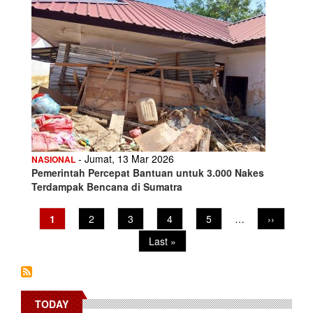
- Jumat, 13 Mar 2026
NASIONAL
Pemerintah Percepat Bantuan untuk 3.000 Nakes
Terdampak Bencana di Sumatra
Pagination
Current
1
Page
2
Page
3
Page
4
Page
5
…
Next
››
page
page
Last
Last »
page
TODAY