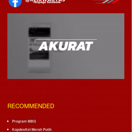
RECOMMENDED
Program MBG
KopdesKel Merah Putih