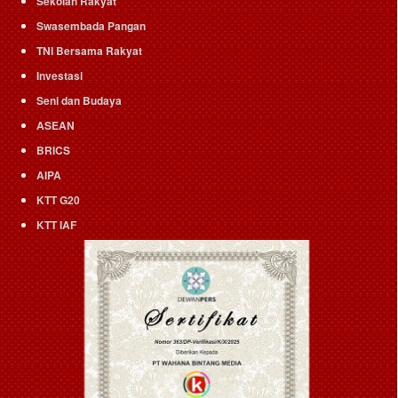
Sekolah Rakyat
Swasembada Pangan
TNI Bersama Rakyat
Investasi
Seni dan Budaya
ASEAN
BRICS
AIPA
KTT G20
KTT IAF