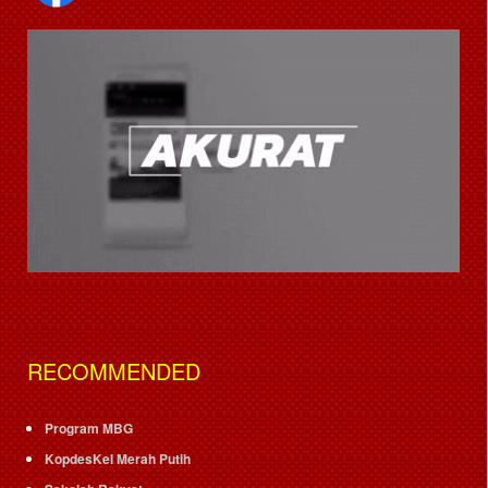
RECOMMENDED
Program MBG
KopdesKel Merah Putih