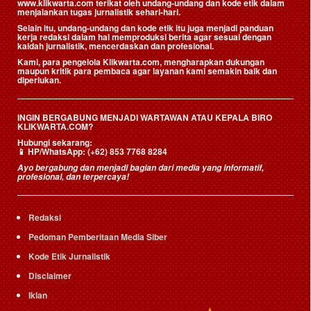
www.klikwarta.com terikat oleh undang-undang dan kode etik dalam
menjalankan tugas jurnalistik sehari-hari.
Selain itu, undang-undang dan kode etik itu juga menjadi panduan
kerja redaksi dalam hal memproduksi berita agar sesuai dengan
kaidah jurnalistik, mencerdaskan dan profesional.
Kami, para pengelola Klikwarta.com, mengharapkan dukungan
maupun kritik para pembaca agar layanan kami semakin baik dan
diperlukan.
INGIN BERGABUNG MENJADI WARTAWAN ATAU KEPALA BIRO
KLIKWARTA.COM?
Hubungi sekarang:
📱
HP/WhatsApp:
(+62) 853 7768 8284
Ayo bergabung dan menjadi bagian dari media yang informatif,
profesional, dan terpercaya!
Redaksi
Pedoman Pemberitaan Media Siber
Kode Etik Jurnalistik
Disclaimer
Iklan