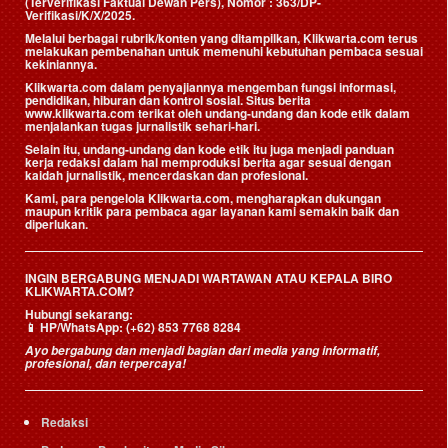
(Terverifikasi Faktual Dewan Pers)
, Nomor : 363/DP-
Verifikasi/K/X/2025.
Melalui berbagai rubrik/konten yang ditampilkan, Klikwarta.com terus
melakukan pembenahan untuk memenuhi kebutuhan pembaca sesuai
kekiniannya.
Klikwarta.com dalam penyajiannya mengemban fungsi informasi,
pendidikan, hiburan dan kontrol sosial. Situs berita
www.klikwarta.com terikat oleh undang-undang dan kode etik dalam
menjalankan tugas jurnalistik sehari-hari.
Selain itu, undang-undang dan kode etik itu juga menjadi panduan
kerja redaksi dalam hal memproduksi berita agar sesuai dengan
kaidah jurnalistik, mencerdaskan dan profesional.
Kami, para pengelola Klikwarta.com, mengharapkan dukungan
maupun kritik para pembaca agar layanan kami semakin baik dan
diperlukan.
INGIN BERGABUNG MENJADI WARTAWAN ATAU KEPALA BIRO
KLIKWARTA.COM?
Hubungi sekarang:
📱
HP/WhatsApp:
(+62) 853 7768 8284
Ayo bergabung dan menjadi bagian dari media yang informatif,
profesional, dan terpercaya!
Redaksi