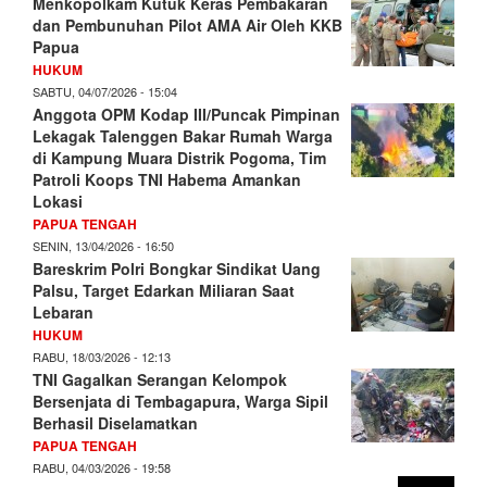
Menkopolkam Kutuk Keras Pembakaran
dan Pembunuhan Pilot AMA Air Oleh KKB
Papua
HUKUM
SABTU, 04/07/2026 - 15:04
Anggota OPM Kodap III/Puncak Pimpinan
Lekagak Talenggen Bakar Rumah Warga
di Kampung Muara Distrik Pogoma, Tim
Patroli Koops TNI Habema Amankan
Lokasi
PAPUA TENGAH
SENIN, 13/04/2026 - 16:50
Bareskrim Polri Bongkar Sindikat Uang
Palsu, Target Edarkan Miliaran Saat
Lebaran
HUKUM
RABU, 18/03/2026 - 12:13
TNI Gagalkan Serangan Kelompok
Bersenjata di Tembagapura, Warga Sipil
Berhasil Diselamatkan
PAPUA TENGAH
RABU, 04/03/2026 - 19:58