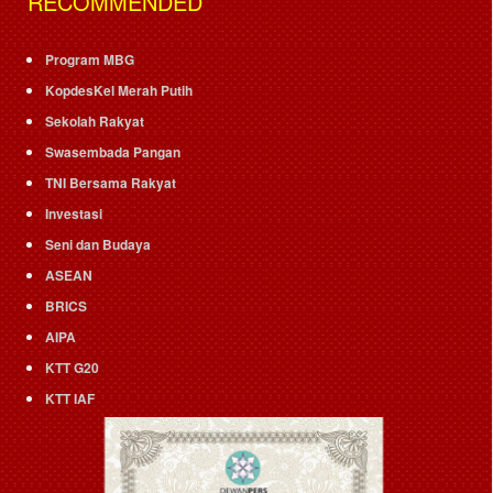
RECOMMENDED
Program MBG
KopdesKel Merah Putih
Sekolah Rakyat
Swasembada Pangan
TNI Bersama Rakyat
Investasi
Seni dan Budaya
ASEAN
BRICS
AIPA
KTT G20
KTT IAF