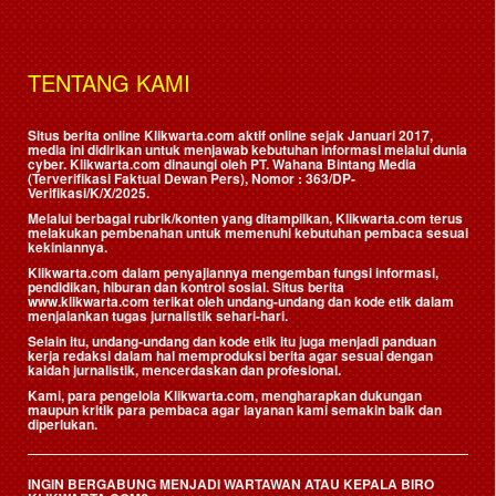
TENTANG KAMI
Situs berita online Klikwarta.com aktif online sejak Januari 2017,
media ini didirikan untuk menjawab kebutuhan informasi melalui dunia
cyber. Klikwarta.com dinaungi oleh
PT. Wahana Bintang Media
(Terverifikasi Faktual Dewan Pers)
, Nomor : 363/DP-
Verifikasi/K/X/2025.
Melalui berbagai rubrik/konten yang ditampilkan, Klikwarta.com terus
melakukan pembenahan untuk memenuhi kebutuhan pembaca sesuai
kekiniannya.
Klikwarta.com dalam penyajiannya mengemban fungsi informasi,
pendidikan, hiburan dan kontrol sosial. Situs berita
www.klikwarta.com terikat oleh undang-undang dan kode etik dalam
menjalankan tugas jurnalistik sehari-hari.
Selain itu, undang-undang dan kode etik itu juga menjadi panduan
kerja redaksi dalam hal memproduksi berita agar sesuai dengan
kaidah jurnalistik, mencerdaskan dan profesional.
Kami, para pengelola Klikwarta.com, mengharapkan dukungan
maupun kritik para pembaca agar layanan kami semakin baik dan
diperlukan.
INGIN BERGABUNG MENJADI WARTAWAN ATAU KEPALA BIRO