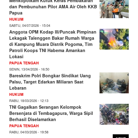
Menkopolkam Kutuk Keras Pembakaran
dan Pembunuhan Pilot AMA Air Oleh KKB
Papua
HUKUM
SABTU, 04/07/2026 - 15:04
Anggota OPM Kodap III/Puncak Pimpinan
Lekagak Talenggen Bakar Rumah Warga
di Kampung Muara Distrik Pogoma, Tim
Patroli Koops TNI Habema Amankan
Lokasi
PAPUA TENGAH
SENIN, 13/04/2026 - 16:50
Bareskrim Polri Bongkar Sindikat Uang
Palsu, Target Edarkan Miliaran Saat
Lebaran
HUKUM
RABU, 18/03/2026 - 12:13
TNI Gagalkan Serangan Kelompok
Bersenjata di Tembagapura, Warga Sipil
Berhasil Diselamatkan
PAPUA TENGAH
RABU, 04/03/2026 - 19:58