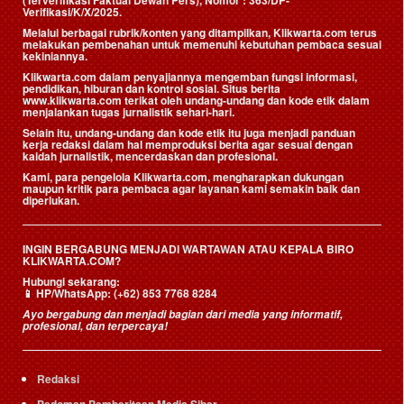
(Terverifikasi Faktual Dewan Pers)
, Nomor : 363/DP-
Verifikasi/K/X/2025.
Melalui berbagai rubrik/konten yang ditampilkan, Klikwarta.com terus
melakukan pembenahan untuk memenuhi kebutuhan pembaca sesuai
kekiniannya.
Klikwarta.com dalam penyajiannya mengemban fungsi informasi,
pendidikan, hiburan dan kontrol sosial. Situs berita
www.klikwarta.com terikat oleh undang-undang dan kode etik dalam
menjalankan tugas jurnalistik sehari-hari.
Selain itu, undang-undang dan kode etik itu juga menjadi panduan
kerja redaksi dalam hal memproduksi berita agar sesuai dengan
kaidah jurnalistik, mencerdaskan dan profesional.
Kami, para pengelola Klikwarta.com, mengharapkan dukungan
maupun kritik para pembaca agar layanan kami semakin baik dan
diperlukan.
INGIN BERGABUNG MENJADI WARTAWAN ATAU KEPALA BIRO
KLIKWARTA.COM?
Hubungi sekarang:
📱
HP/WhatsApp:
(+62) 853 7768 8284
Ayo bergabung dan menjadi bagian dari media yang informatif,
profesional, dan terpercaya!
Redaksi