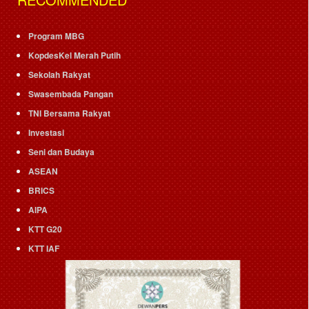
Program MBG
KopdesKel Merah Putih
Sekolah Rakyat
Swasembada Pangan
TNI Bersama Rakyat
Investasi
Seni dan Budaya
ASEAN
BRICS
AIPA
KTT G20
KTT IAF