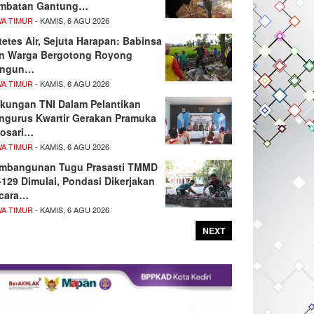
mbatan Gantung…
WA TIMUR
- KAMIS, 6 AGU 2026
tetes Air, Sejuta Harapan: Babinsa
n Warga Bergotong Royong
angun…
WA TIMUR
- KAMIS, 6 AGU 2026
kungan TNI Dalam Pelantikan
ngurus Kwartir Gerakan Pramuka
josari…
WA TIMUR
- KAMIS, 6 AGU 2026
mbangunan Tugu Prasasti TMMD
-129 Dimulai, Pondasi Dikerjakan
cara…
WA TIMUR
- KAMIS, 6 AGU 2026
NEXT