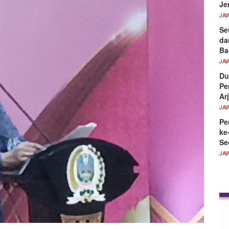
Je
JA
Se
da
B
JA
Du
Pe
Ar
JA
Pe
ke
Se
JA