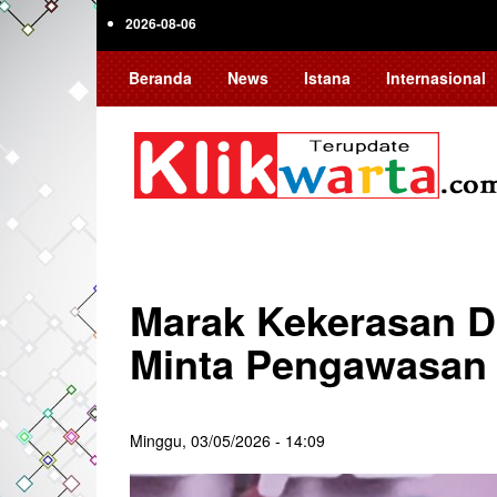
Skip
2026-08-06
to
main
Beranda
News
Istana
Internasional
content
Marak Kekerasan D
Minta Pengawasan 
Minggu, 03/05/2026 - 14:09