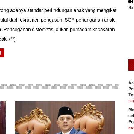
Ra
ong adanya standar perlindungan anak yang mengikat
 mulai dari rekrutmen pengasuh, SOP penanganan anak,
la. Pencegahan sistematis, bukan pemadam kebakaran
ak. (**)
M
sApp
As
Pe
To
HU
Me
se
Pe
NA