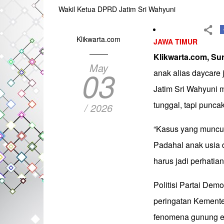
Wakil Ketua DPRD Jatim Sri Wahyuni
Klikwarta.com
JAWA TIMUR
Klikwarta.com, S
May
03
anak alias daycare
Jatim Sri Wahyuni m
tunggal, tapi punc
/ 2026
“Kasus yang muncul
Padahal anak usia d
harus jadi perhatian
Politisi Partai Dem
peringatan Kemente
fenomena gunung es.