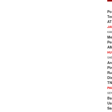
Po
Te
AT
JA
KAM
Me
Pe
AM
HU
SAB
An
Pi
Ru
Di
TN
PA
SEN
Ba
Ua
Sa