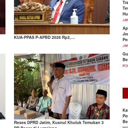
Tr
Te
Hu
JA
Ap
Je
KUA-PPAS P-APBD 2026 Rp2,…
Pe
JA
Gu
Be
POL
Ka
Pe
Be
Reses DPRD Jatim, Kusnul Khuluk Temukan 3
PA
PR Besar di Lumajang…