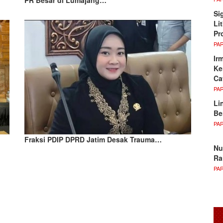
Si
Li
Pr
PA
Ir
Ke
Ca
PA
Li
Be
PA
Fraksi PDIP DPRD Jatim Desak Trauma…
Nu
Ra
PA