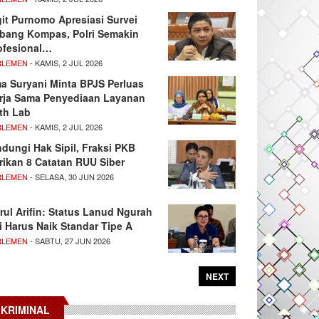
git Purnomo Apresiasi Survei
tbang Kompas, Polri Semakin
ofesional…
RLEMEN
- KAMIS, 2 JUL 2026
ma Suryani Minta BPJS Perluas
rja Sama Penyediaan Layanan
th Lab
RLEMEN
- KAMIS, 2 JUL 2026
ndungi Hak Sipil, Fraksi PKB
rikan 8 Catatan RUU Siber
RLEMEN
- SELASA, 30 JUN 2026
rul Arifin: Status Lanud Ngurah
i Harus Naik Standar Tipe A
RLEMEN
- SABTU, 27 JUN 2026
NEXT
KRIMINAL