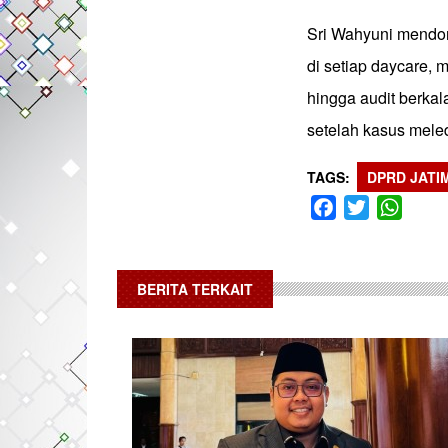
Sri Wahyuni mendor
di setiap daycare,
hingga audit berka
setelah kasus meled
TAGS
DPRD JATI
Facebook
Twitter
What
BERITA TERKAIT