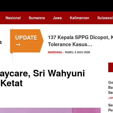
Nasional
Sumatera
Jawa
Kalimantan
Sulawesi
UPDATE
137 Kepala SPPG Dicopot, 
Siswa Sekolah Rakyat Maka
→
Tolerance Kasus…
Tingkat Nasional
NASIONAL
SULAWESI SELATAN
- RABU, 5 AGU 2026
- SELASA, 4 AGU 2026
aycare, Sri Wahyuni
Ketat
Go
Ba
Sa
JA
Se
Pe