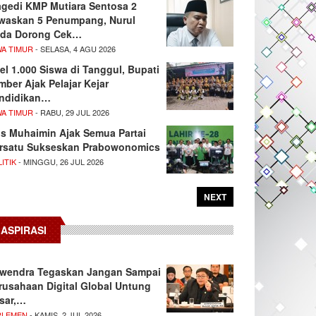
agedi KMP Mutiara Sentosa 2
waskan 5 Penumpang, Nurul
da Dorong Cek…
WA TIMUR
- SELASA, 4 AGU 2026
el 1.000 Siswa di Tanggul, Bupati
mber Ajak Pelajar Kejar
ndidikan…
WA TIMUR
- RABU, 29 JUL 2026
s Muhaimin Ajak Semua Partai
rsatu Sukseskan Prabowonomics
ITIK
- MINGGU, 26 JUL 2026
NEXT
ASPIRASI
wendra Tegaskan Jangan Sampai
rusahaan Digital Global Untung
sar,…
RLEMEN
- KAMIS, 2 JUL 2026