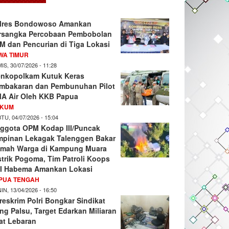
lres Bondowoso Amankan
rsangka Percobaan Pembobolan
M dan Pencurian di Tiga Lokasi
WA TIMUR
IS, 30/07/2026 - 11:28
nkopolkam Kutuk Keras
mbakaran dan Pembunuhan Pilot
A Air Oleh KKB Papua
KUM
TU, 04/07/2026 - 15:04
ggota OPM Kodap III/Puncak
mpinan Lekagak Talenggen Bakar
mah Warga di Kampung Muara
strik Pogoma, Tim Patroli Koops
I Habema Amankan Lokasi
PUA TENGAH
IN, 13/04/2026 - 16:50
reskrim Polri Bongkar Sindikat
ng Palsu, Target Edarkan Miliaran
at Lebaran