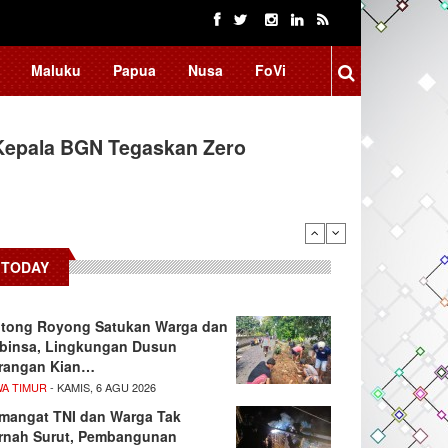
Maluku
Papua
Nusa
FoVi
Kepala BGN Tegaskan Zero
ssar Raih Prestasi Akademik
TODAY
tong Royong Satukan Warga dan
binsa, Lingkungan Dusun
rangan Kian…
WA TIMUR
- KAMIS, 6 AGU 2026
mangat TNI dan Warga Tak
rnah Surut, Pembangunan