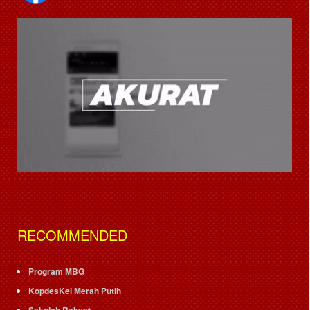
RECOMMENDED
Program MBG
KopdesKel Merah Putih
Sekolah Rakyat