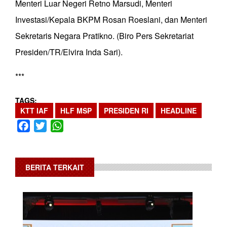
Menteri Luar Negeri Retno Marsudi, Menteri
Investasi/Kepala BKPM Rosan Roeslani, dan Menteri
Sekretaris Negara Pratikno. (Biro Pers Sekretariat
Presiden/TR/Elvira Inda Sari).
***
TAGS
KTT IAF
HLF MSP
PRESIDEN RI
HEADLINE
Facebook
Twitter
WhatsApp
BERITA TERKAIT