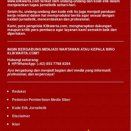
www.klikwarta.com terikat oleh undang-undang dan kode etik dalam
menjalankan tugas jurnalistik sehari-hari.
Selain itu, undang-undang dan kode etik itu juga menjadi panduan
kerja redaksi dalam hal memproduksi berita agar sesuai dengan
kaidah jurnalistik, mencerdaskan dan profesional.
Kami, para pengelola Klikwarta.com, mengharapkan dukungan
maupun kritik para pembaca agar layanan kami semakin baik dan
diperlukan.
INGIN BERGABUNG MENJADI WARTAWAN ATAU KEPALA BIRO
KLIKWARTA.COM?
Hubungi sekarang:
📱
HP/WhatsApp:
(+62) 853 7768 8284
Ayo bergabung dan menjadi bagian dari media yang informatif,
profesional, dan terpercaya!
Redaksi
Pedoman Pemberitaan Media Siber
Kode Etik Jurnalistik
Disclaimer
Iklan