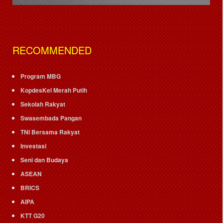
RECOMMENDED
Program MBG
KopdesKel Merah Putih
Sekolah Rakyat
Swasembada Pangan
TNI Bersama Rakyat
Investasi
Seni dan Budaya
ASEAN
BRICS
AIPA
KTT G20