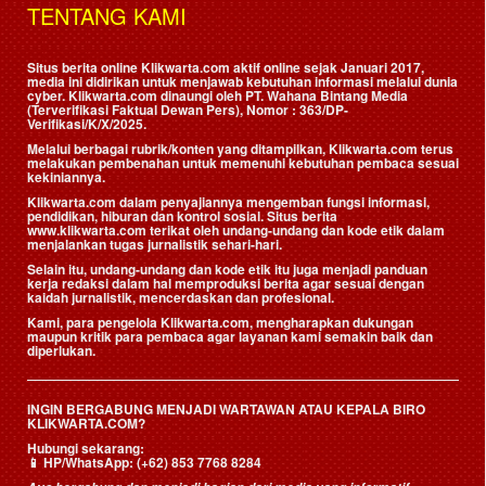
TENTANG KAMI
Situs berita online Klikwarta.com aktif online sejak Januari 2017,
media ini didirikan untuk menjawab kebutuhan informasi melalui dunia
cyber. Klikwarta.com dinaungi oleh
PT. Wahana Bintang Media
(Terverifikasi Faktual Dewan Pers)
, Nomor : 363/DP-
Verifikasi/K/X/2025.
Melalui berbagai rubrik/konten yang ditampilkan, Klikwarta.com terus
melakukan pembenahan untuk memenuhi kebutuhan pembaca sesuai
kekiniannya.
Klikwarta.com dalam penyajiannya mengemban fungsi informasi,
pendidikan, hiburan dan kontrol sosial. Situs berita
www.klikwarta.com terikat oleh undang-undang dan kode etik dalam
menjalankan tugas jurnalistik sehari-hari.
Selain itu, undang-undang dan kode etik itu juga menjadi panduan
kerja redaksi dalam hal memproduksi berita agar sesuai dengan
kaidah jurnalistik, mencerdaskan dan profesional.
Kami, para pengelola Klikwarta.com, mengharapkan dukungan
maupun kritik para pembaca agar layanan kami semakin baik dan
diperlukan.
INGIN BERGABUNG MENJADI WARTAWAN ATAU KEPALA BIRO
KLIKWARTA.COM?
Hubungi sekarang:
📱
HP/WhatsApp:
(+62) 853 7768 8284