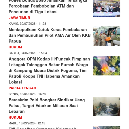
Percobaan Pembobolan ATM dan
Pencurian di Tiga Lokasi
JAWA TIMUR
KAMIS, 30/07/2026 - 11:28
Menkopolkam Kutuk Keras Pembakaran
dan Pembunuhan Pilot AMA Air Oleh KKB
Papua
HUKUM
SABTU, 04/07/2026 - 15:04
Anggota OPM Kodap III/Puncak Pimpinan
Lekagak Talenggen Bakar Rumah Warga
di Kampung Muara Distrik Pogoma, Tim
Patroli Koops TNI Habema Amankan
Lokasi
PAPUA TENGAH
SENIN, 13/04/2026 - 16:50
Bareskrim Polri Bongkar Sindikat Uang
Palsu, Target Edarkan Miliaran Saat
Lebaran
HUKUM
RABU, 18/03/2026 - 12:13
TNI Gagalkan Serangan Kelompok