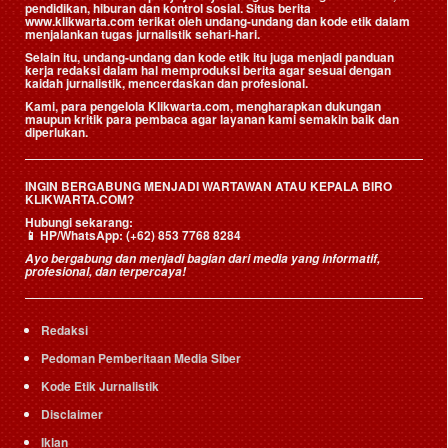
pendidikan, hiburan dan kontrol sosial. Situs berita
www.klikwarta.com terikat oleh undang-undang dan kode etik dalam
menjalankan tugas jurnalistik sehari-hari.
Selain itu, undang-undang dan kode etik itu juga menjadi panduan
kerja redaksi dalam hal memproduksi berita agar sesuai dengan
kaidah jurnalistik, mencerdaskan dan profesional.
Kami, para pengelola Klikwarta.com, mengharapkan dukungan
maupun kritik para pembaca agar layanan kami semakin baik dan
diperlukan.
INGIN BERGABUNG MENJADI WARTAWAN ATAU KEPALA BIRO
KLIKWARTA.COM?
Hubungi sekarang:
📱
HP/WhatsApp:
(+62) 853 7768 8284
Ayo bergabung dan menjadi bagian dari media yang informatif,
profesional, dan terpercaya!
Redaksi
Pedoman Pemberitaan Media Siber
Kode Etik Jurnalistik
Disclaimer
Iklan