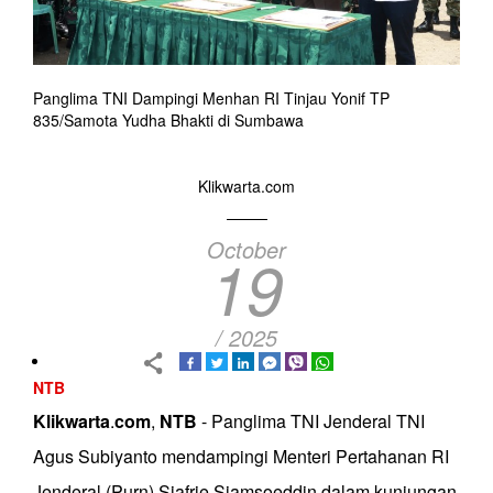
Panglima TNI Dampingi Menhan RI Tinjau Yonif TP
835/Samota Yudha Bhakti di Sumbawa
Klikwarta.com
October
19
/ 2025
NTB
Klikwarta
.
com
,
NTB
- Panglima TNI Jenderal TNI
Agus Subiyanto mendampingi Menteri Pertahanan RI
Jenderal (Purn) Sjafrie Sjamsoeddin dalam kunjungan