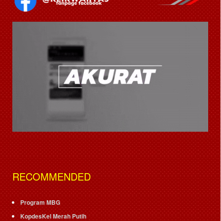
RECOMMENDED
Program MBG
KopdesKel Merah Putih