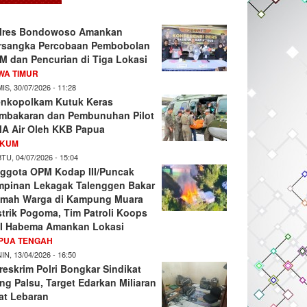
lres Bondowoso Amankan
rsangka Percobaan Pembobolan
M dan Pencurian di Tiga Lokasi
WA TIMUR
IS, 30/07/2026 - 11:28
nkopolkam Kutuk Keras
mbakaran dan Pembunuhan Pilot
A Air Oleh KKB Papua
KUM
TU, 04/07/2026 - 15:04
ggota OPM Kodap III/Puncak
mpinan Lekagak Talenggen Bakar
mah Warga di Kampung Muara
strik Pogoma, Tim Patroli Koops
I Habema Amankan Lokasi
PUA TENGAH
IN, 13/04/2026 - 16:50
reskrim Polri Bongkar Sindikat
ng Palsu, Target Edarkan Miliaran
at Lebaran