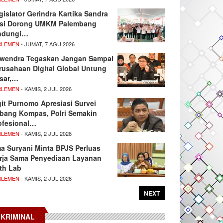
gislator Gerindra Kartika Sandra
si Dorong UMKM Palembang
ndungi…
RLEMEN
- JUMAT, 7 AGU 2026
wendra Tegaskan Jangan Sampai
rusahaan Digital Global Untung
sar,…
RLEMEN
- KAMIS, 2 JUL 2026
git Purnomo Apresiasi Survei
tbang Kompas, Polri Semakin
ofesional…
RLEMEN
- KAMIS, 2 JUL 2026
ma Suryani Minta BPJS Perluas
rja Sama Penyediaan Layanan
th Lab
RLEMEN
- KAMIS, 2 JUL 2026
NEXT
KRIMINAL