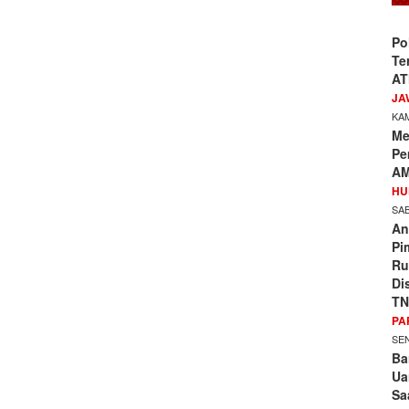
Po
Te
AT
JA
KAM
Me
Pe
AM
HU
SAB
An
Pi
Ru
Di
TN
PA
SEN
Ba
Ua
Sa