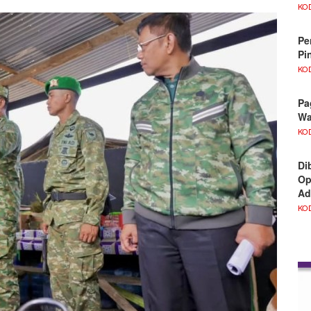
KO
Pe
Pi
KO
Pa
Wa
KO
Di
Op
Ad
KO