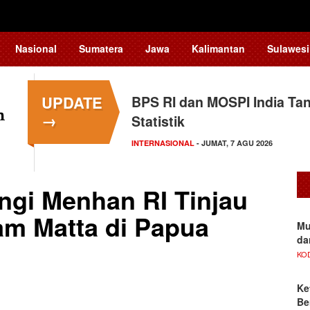
Nasional
Sumatera
Jawa
Kalimantan
Sulawesi
UPDATE
BPS RI dan MOSPI India Ta
→
Statistik
INTERNASIONAL
- JUMAT, 7 AGU 2026
gi Menhan RI Tinjau
am Matta di Papua
Mu
da
KO
Ke
Be