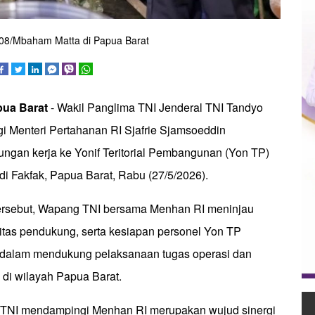
808/Mbaham Matta di Papua Barat
pua
Barat
- Wakil Panglima TNI Jenderal TNI Tandyo
 Menteri Pertahanan RI Sjafrie Sjamsoeddin
ngan kerja ke Yonif Teritorial Pembangunan (Yon TP)
i Fakfak, Papua Barat, Rabu (27/5/2026).
ersebut, Wapang TNI bersama Menhan RI meninjau
ilitas pendukung, serta kesiapan personel Yon TP
dalam mendukung pelaksanaan tugas operasi dan
l di wilayah Papua Barat.
TNI mendampingi Menhan RI merupakan wujud sinergi