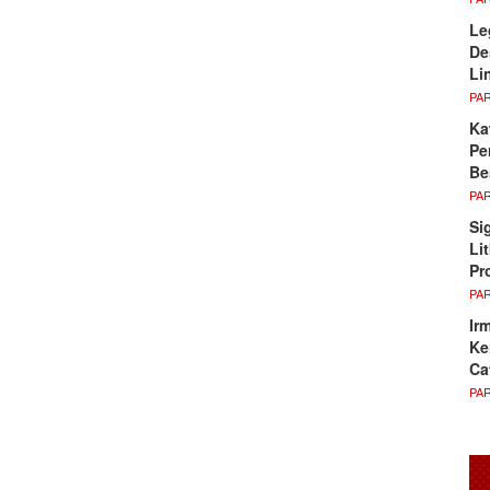
Le
De
Li
PA
Ka
Pe
Be
PA
Si
Li
Pr
PA
Ir
Ke
Ca
PA