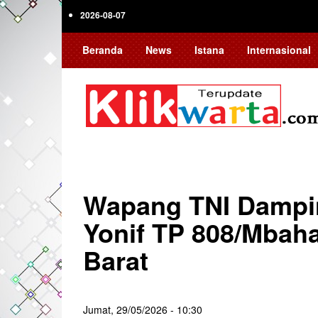
Skip
2026-08-07
to
main
Beranda
News
Istana
Internasional
content
Wapang TNI Dampin
Yonif TP 808/Mbah
Barat
Jumat, 29/05/2026 - 10:30