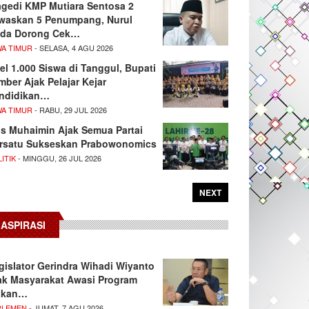
agedi KMP Mutiara Sentosa 2
waskan 5 Penumpang, Nurul
da Dorong Cek…
WA TIMUR
- SELASA, 4 AGU 2026
el 1.000 Siswa di Tanggul, Bupati
mber Ajak Pelajar Kejar
ndidikan…
WA TIMUR
- RABU, 29 JUL 2026
s Muhaimin Ajak Semua Partai
rsatu Sukseskan Prabowonomics
ITIK
- MINGGU, 26 JUL 2026
NEXT
ASPIRASI
gislator Gerindra Wihadi Wiyanto
ak Masyarakat Awasi Program
akan…
RLEMEN
- JUMAT, 7 AGU 2026