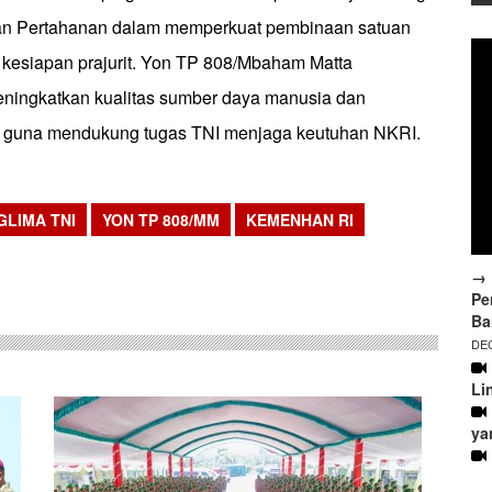
an Pertahanan dalam memperkuat pembinaan satuan
 kesiapan prajurit. Yon TP 808/Mbaham Matta
eningkatkan kualitas sumber daya manusia dan
guna mendukung tugas TNI menjaga keutuhan NKRI.
GLIMA TNI
YON TP 808/MM
KEMENHAN RI
sApp
→ 
Pe
Ba
DEC
Li
ya