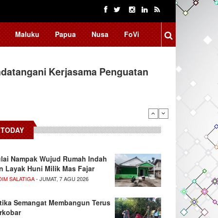
Maluku
Papua
Nusa
FoVi
ndatangani Kerjasama Penguatan
TODAY
lai Nampak Wujud Rumah Indah
n Layak Huni Milik Mas Fajar
DIM SALATIGA
- JUMAT, 7 AGU 2026
tika Semangat Membangun Terus
rkobar