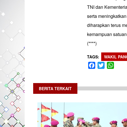
TNI dan Kementeri
serta meningkatkan
diharapkan terus m
kemampuan satuan 
(****)
TAGS
WAKIL PAN
Facebook
Twitter
What
BERITA TERKAIT