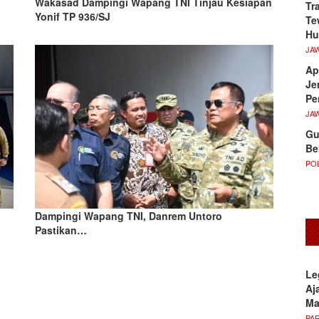
Wakasad Dampingi Wapang TNI Tinjau Kesiapan
Tr
Yonif TP 936/SJ
Te
Hu
JA
Ap
Je
Pe
JA
Gu
Be
POL
Dampingi Wapang TNI, Danrem Untoro
Pastikan…
Le
Aj
M
PA