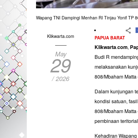
Wapang TNI Dampingi Menhan RI Tinjau Yonif TP 
Klikwarta.com
PAPUA BARAT
Klikwarta
.
com
,
Pa
May
29
Budi R mendampingi
melaksanakan kunju
808/Mbaham Matta d
/ 2026
Dalam kunjungan t
kondisi satuan, fas
808/Mbaham Matta 
pembinaan teritoria
Kehadiran Wapang 