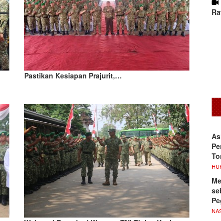
Ra
Pastikan Kesiapan Prajurit,…
As
Pe
To
HU
Me
se
Pe
NA