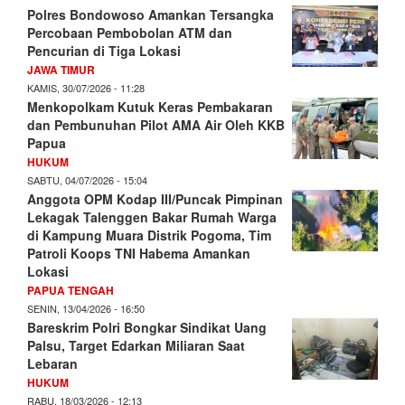
Polres Bondowoso Amankan Tersangka
Percobaan Pembobolan ATM dan
Pencurian di Tiga Lokasi
JAWA TIMUR
KAMIS, 30/07/2026 - 11:28
Menkopolkam Kutuk Keras Pembakaran
dan Pembunuhan Pilot AMA Air Oleh KKB
Papua
HUKUM
SABTU, 04/07/2026 - 15:04
Anggota OPM Kodap III/Puncak Pimpinan
Lekagak Talenggen Bakar Rumah Warga
di Kampung Muara Distrik Pogoma, Tim
Patroli Koops TNI Habema Amankan
Lokasi
PAPUA TENGAH
SENIN, 13/04/2026 - 16:50
Bareskrim Polri Bongkar Sindikat Uang
Palsu, Target Edarkan Miliaran Saat
Lebaran
HUKUM
RABU, 18/03/2026 - 12:13