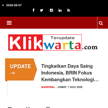
Skip
2026-08-07
to
main
content
UPDATE
Tingkatkan Daya Saing
→
Indonesia, BRIN Fokus
Kembangkan Teknologi…
NASIONAL
- JUMAT, 7 AGU 2026