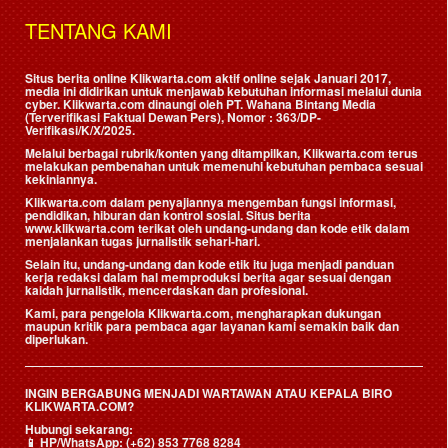
TENTANG KAMI
Situs berita online Klikwarta.com aktif online sejak Januari 2017,
media ini didirikan untuk menjawab kebutuhan informasi melalui dunia
cyber. Klikwarta.com dinaungi oleh
PT. Wahana Bintang Media
(Terverifikasi Faktual Dewan Pers)
, Nomor : 363/DP-
Verifikasi/K/X/2025.
Melalui berbagai rubrik/konten yang ditampilkan, Klikwarta.com terus
melakukan pembenahan untuk memenuhi kebutuhan pembaca sesuai
kekiniannya.
Klikwarta.com dalam penyajiannya mengemban fungsi informasi,
pendidikan, hiburan dan kontrol sosial. Situs berita
www.klikwarta.com terikat oleh undang-undang dan kode etik dalam
menjalankan tugas jurnalistik sehari-hari.
Selain itu, undang-undang dan kode etik itu juga menjadi panduan
kerja redaksi dalam hal memproduksi berita agar sesuai dengan
kaidah jurnalistik, mencerdaskan dan profesional.
Kami, para pengelola Klikwarta.com, mengharapkan dukungan
maupun kritik para pembaca agar layanan kami semakin baik dan
diperlukan.
INGIN BERGABUNG MENJADI WARTAWAN ATAU KEPALA BIRO
KLIKWARTA.COM?
Hubungi sekarang:
📱
HP/WhatsApp:
(+62) 853 7768 8284