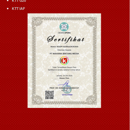
KTT G20
KTT IAF