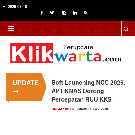
Skip
2026-08-10
to
main
content
UPDATE
Menkop Bawa Semangat
→
Koperasi ke Festival
Lembah Baliem Wamena
NASIONAL
- JUMAT, 7 AGU 2026