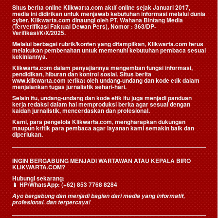
Situs berita online Klikwarta.com aktif online sejak Januari 2017,
media ini didirikan untuk menjawab kebutuhan informasi melalui dunia
cyber. Klikwarta.com dinaungi oleh
PT. Wahana Bintang Media
(Terverifikasi Faktual Dewan Pers)
, Nomor : 363/DP-
Verifikasi/K/X/2025.
Melalui berbagai rubrik/konten yang ditampilkan, Klikwarta.com terus
melakukan pembenahan untuk memenuhi kebutuhan pembaca sesuai
kekiniannya.
Klikwarta.com dalam penyajiannya mengemban fungsi informasi,
pendidikan, hiburan dan kontrol sosial. Situs berita
www.klikwarta.com terikat oleh undang-undang dan kode etik dalam
menjalankan tugas jurnalistik sehari-hari.
Selain itu, undang-undang dan kode etik itu juga menjadi panduan
kerja redaksi dalam hal memproduksi berita agar sesuai dengan
kaidah jurnalistik, mencerdaskan dan profesional.
Kami, para pengelola Klikwarta.com, mengharapkan dukungan
maupun kritik para pembaca agar layanan kami semakin baik dan
diperlukan.
INGIN BERGABUNG MENJADI WARTAWAN ATAU KEPALA BIRO
KLIKWARTA.COM?
Hubungi sekarang:
📱
HP/WhatsApp:
(+62) 853 7768 8284
Ayo bergabung dan menjadi bagian dari media yang informatif,
profesional, dan terpercaya!