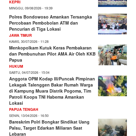
KEPRI
MINGGU, 09/08/2026 - 19:39
Polres Bondowoso Amankan Tersangka
Percobaan Pembobolan ATM dan
Pencurian di Tiga Lokasi
JAWA TIMUR
KAMIS, 30/07/2026 - 11:28
Menkopolkam Kutuk Keras Pembakaran
dan Pembunuhan Pilot AMA Air Oleh KKB
Papua
HUKUM
SABTU, 04/07/2026 - 15:04
Anggota OPM Kodap III/Puncak Pimpinan
Lekagak Talenggen Bakar Rumah Warga
di Kampung Muara Distrik Pogoma, Tim
Patroli Koops TNI Habema Amankan
Lokasi
PAPUA TENGAH
SENIN, 13/04/2026 - 16:50
Bareskrim Polri Bongkar Sindikat Uang
Palsu, Target Edarkan Miliaran Saat
Lebaran