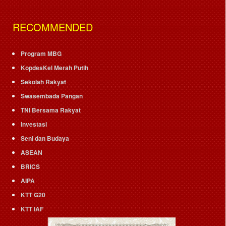
RECOMMENDED
Program MBG
KopdesKel Merah Putih
Sekolah Rakyat
Swasembada Pangan
TNI Bersama Rakyat
Investasi
Seni dan Budaya
ASEAN
BRICS
AIPA
KTT G20
KTT IAF