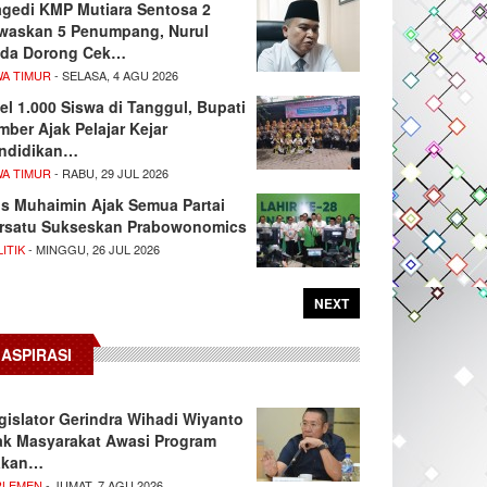
agedi KMP Mutiara Sentosa 2
waskan 5 Penumpang, Nurul
da Dorong Cek…
WA TIMUR
- SELASA, 4 AGU 2026
el 1.000 Siswa di Tanggul, Bupati
mber Ajak Pelajar Kejar
ndidikan…
WA TIMUR
- RABU, 29 JUL 2026
s Muhaimin Ajak Semua Partai
rsatu Sukseskan Prabowonomics
ITIK
- MINGGU, 26 JUL 2026
NEXT
ASPIRASI
gislator Gerindra Wihadi Wiyanto
ak Masyarakat Awasi Program
akan…
RLEMEN
- JUMAT, 7 AGU 2026