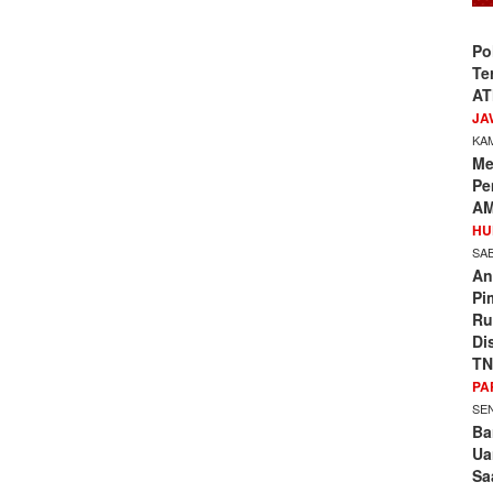
Po
Te
AT
JA
KAM
Me
Pe
AM
HU
SAB
An
Pi
Ru
Di
TN
PA
SEN
Ba
Ua
Sa