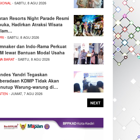
SIONAL
- SABTU, 8 AGU 2026
ntan Resorts Night Parade Resmi
buka, Hadirkan Atraksi Wisata
alam…
PRI
- SABTU, 8 AGU 2026
mnaker dan Indo-Rama Perkuat
M lewat Bantuan Modal Usaha
WA BARAT
- SABTU, 8 AGU 2026
ndes Yandri Tegaskan
beradaan KDMP Tidak Akan
nutup Warung-warung di…
NTEN
- JUMAT, 7 AGU 2026
NEXT