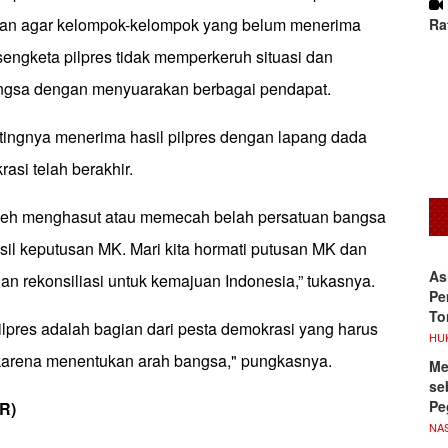
tkan agar kelompok-kelompok yang belum menerima
Ra
sengketa pilpres tidak memperkeruh situasi dan
gsa dengan menyuarakan berbagai pendapat.
ingnya menerima hasil pilpres dengan lapang dada
asi telah berakhir.
oleh menghasut atau memecah belah persatuan bangsa
il keputusan MK. Mari kita hormati putusan MK dan
As
an rekonsiliasi untuk kemajuan Indonesia,” tukasnya.
Pe
To
lpres adalah bagian dari pesta demokrasi yang harus
HU
karena menentukan arah bangsa," pungkasnya.
Me
se
Pe
NR)
NA