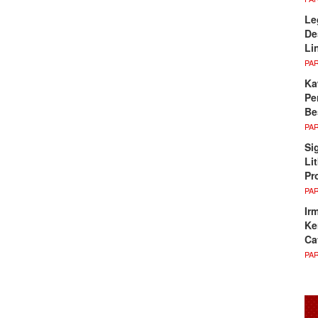
Le
De
Li
PA
Ka
Pe
Be
PA
Si
Li
Pr
PA
Ir
Ke
Ca
PA