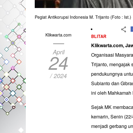
Pegiat Antikorupsi Indonesia M. Trijanto (Foto : Ist.)
Klikwarta.com
BLITAR
Klikwarta.com, Ja
April
24
Organisasi Masyara
Trijanto, mengajak 
pendukungnya untuk
/ 2024
Subianto dan Gibr
ini oleh Mahkamah 
Sejak MK membacaka
kemarin, Senin (22/
menjadi gerbang un