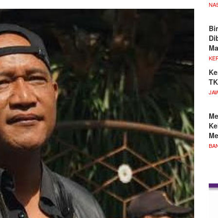
NA
Bi
Di
M
KE
Ke
TK
JA
Me
Ke
Me
BA