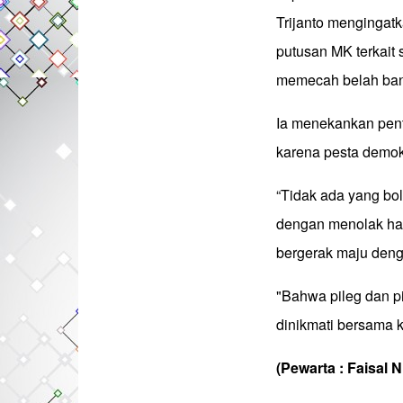
Trijanto menginga
putusan MK terkait 
memecah belah ban
Ia menekankan pent
karena pesta demokr
“Tidak ada yang b
dengan menolak has
bergerak maju deng
"Bahwa pileg dan pi
dinikmati bersama 
(Pewarta : Faisal 