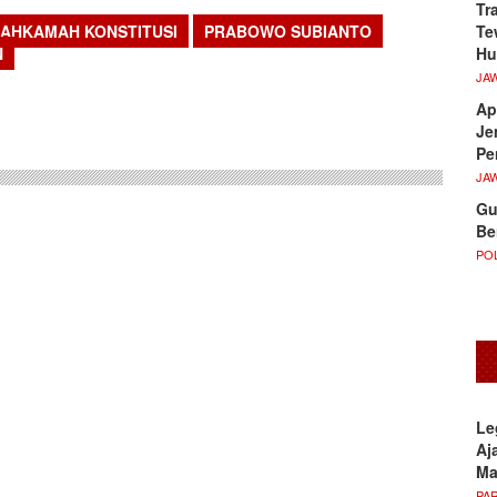
Tr
Te
AHKAMAH KONSTITUSI
PRABOWO SUBIANTO
Hu
N
JA
sApp
Ap
Je
Pe
JA
Gu
Be
POL
Le
Aj
M
PA