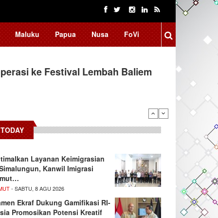
Maluku
Papua
Nusa
FoVi
erasi ke Festival Lembah Baliem
TODAY
timalkan Layanan Keimigrasian
 Simalungun, Kanwil Imigrasi
umut…
MUT
- SABTU, 8 AGU 2026
men Ekraf Dukung Gamifikasi RI-
sia Promosikan Potensi Kreatif