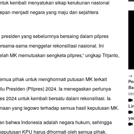
ntuk kembali menyatukan sikap kerukunan nasional
depan menjadi negara yang maju dan sejahtera
on presiden yang sebelumnya bersaing dalam pilpres
rsama-sama menggelar rekonsiliasi nasional. Ini
elah MK memutuskan sengketa pilpres,” ungkap Trijanto,
→ 
semua pihak untuk menghormati putusan MK terkait
Pe
Ba
lu Presiden (Pilpres) 2024. Ia menegaskan perlunya
DEC
res 2024 untuk kembali bersatu dalam rekonsiliasi. Ia
Li
maan yang legowo terhadap semua hasil keputusan MK.
ya
an bahwa Indonesia adalah negara hukum, sehingga
eputusan KPU harus dihormati oleh semua pihak.