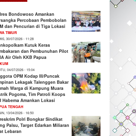
lres Bondowoso Amankan
rsangka Percobaan Pembobolan
M dan Pencurian di Tiga Lokasi
WA TIMUR
IS, 30/07/2026 - 11:28
nkopolkam Kutuk Keras
mbakaran dan Pembunuhan Pilot
A Air Oleh KKB Papua
KUM
TU, 04/07/2026 - 15:04
ggota OPM Kodap III/Puncak
mpinan Lekagak Talenggen Bakar
mah Warga di Kampung Muara
strik Pogoma, Tim Patroli Koops
I Habema Amankan Lokasi
PUA TENGAH
IN, 13/04/2026 - 16:50
reskrim Polri Bongkar Sindikat
ng Palsu, Target Edarkan Miliaran
at Lebaran