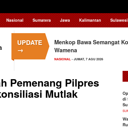
Nasional
Sumatera
Jawa
Kalimantan
Sulawesi
UPDATE
Menkop Bawa Semangat Kop
→
Wamena
NASIONAL
- JUMAT, 7 AGU 2026
h Pemenang Pilpres
konsiliasi Mutlak
Op
di
S
SU
Wa
Ru