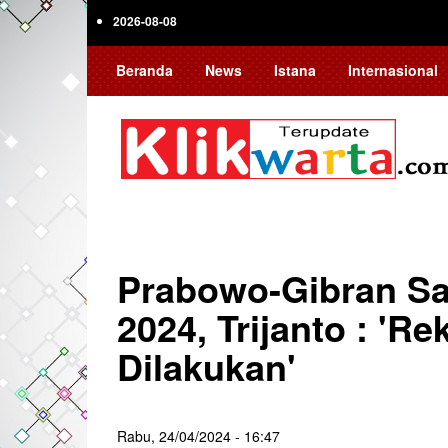
Skip
2026-08-08
to
main
Beranda
News
Istana
Internasional
content
Prabowo-Gibran Sa
2024, Trijanto : 'Re
Dilakukan'
Rabu, 24/04/2024 - 16:47