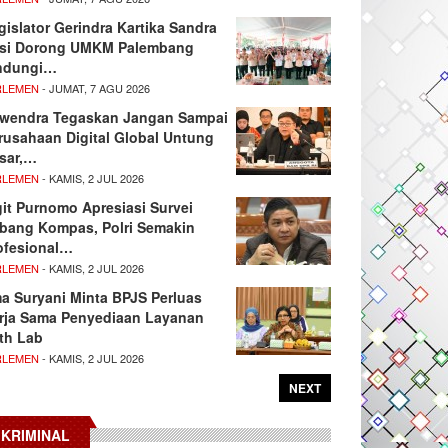
gislator Gerindra Kartika Sandra
si Dorong UMKM Palembang
ndungi…
RLEMEN
- JUMAT, 7 AGU 2026
wendra Tegaskan Jangan Sampai
rusahaan Digital Global Untung
sar,…
RLEMEN
- KAMIS, 2 JUL 2026
git Purnomo Apresiasi Survei
tbang Kompas, Polri Semakin
ofesional…
RLEMEN
- KAMIS, 2 JUL 2026
ma Suryani Minta BPJS Perluas
rja Sama Penyediaan Layanan
th Lab
RLEMEN
- KAMIS, 2 JUL 2026
NEXT
KRIMINAL