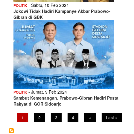
- Sabtu, 10 Peb 2024
POLITIK
Jokowi Tidak Hadiri Kampanye Akbar Prabowo-
Gibran di GBK
- Jumat, 9 Peb 2024
POLITIK
Sambut Kemenangan, Prabowo-Gibran Hadiri Pesta
Rakyat di GOR Sidoarjo
Pagination
Current
1
Page
2
Page
3
Page
4
Next
››
Last
Last »
page
page
page