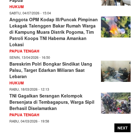
Papua
HUKUM
SABTU, 04/07/2026 - 15:04
Anggota OPM Kodap III/Puncak Pimpinan
Lekagak Talenggen Bakar Rumah Warga
di Kampung Muara Distrik Pogoma, Tim
Patroli Koops TNI Habema Amankan
Lokasi
PAPUA TENGAH
SENIN, 13/04/2026 - 16:50
Bareskrim Polri Bongkar Sindikat Uang
Palsu, Target Edarkan Miliaran Saat
Lebaran
HUKUM
RABU, 18/03/2026 - 12:13
TNI Gagalkan Serangan Kelompok
Bersenjata di Tembagapura, Warga Sipil
Berhasil Diselamatkan
PAPUA TENGAH
RABU, 04/03/2026 - 19:58
NEXT