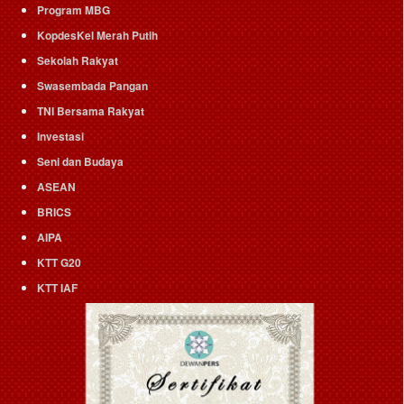
Program MBG
KopdesKel Merah Putih
Sekolah Rakyat
Swasembada Pangan
TNI Bersama Rakyat
Investasi
Seni dan Budaya
ASEAN
BRICS
AIPA
KTT G20
KTT IAF