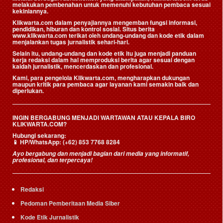
melakukan pembenahan untuk memenuhi kebutuhan pembaca sesuai
kekiniannya.
Klikwarta.com dalam penyajiannya mengemban fungsi informasi,
pendidikan, hiburan dan kontrol sosial. Situs berita
www.klikwarta.com terikat oleh undang-undang dan kode etik dalam
menjalankan tugas jurnalistik sehari-hari.
Selain itu, undang-undang dan kode etik itu juga menjadi panduan
kerja redaksi dalam hal memproduksi berita agar sesuai dengan
kaidah jurnalistik, mencerdaskan dan profesional.
Kami, para pengelola Klikwarta.com, mengharapkan dukungan
maupun kritik para pembaca agar layanan kami semakin baik dan
diperlukan.
INGIN BERGABUNG MENJADI WARTAWAN ATAU KEPALA BIRO
KLIKWARTA.COM?
Hubungi sekarang:
📱
HP/WhatsApp:
(+62) 853 7768 8284
Ayo bergabung dan menjadi bagian dari media yang informatif,
profesional, dan terpercaya!
Redaksi
Pedoman Pemberitaan Media Siber
Kode Etik Jurnalistik