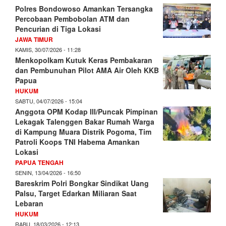
Polres Bondowoso Amankan Tersangka
Percobaan Pembobolan ATM dan
Pencurian di Tiga Lokasi
JAWA TIMUR
KAMIS, 30/07/2026 - 11:28
Menkopolkam Kutuk Keras Pembakaran
dan Pembunuhan Pilot AMA Air Oleh KKB
Papua
HUKUM
SABTU, 04/07/2026 - 15:04
Anggota OPM Kodap III/Puncak Pimpinan
Lekagak Talenggen Bakar Rumah Warga
di Kampung Muara Distrik Pogoma, Tim
Patroli Koops TNI Habema Amankan
Lokasi
PAPUA TENGAH
SENIN, 13/04/2026 - 16:50
Bareskrim Polri Bongkar Sindikat Uang
Palsu, Target Edarkan Miliaran Saat
Lebaran
HUKUM
RABU, 18/03/2026 - 12:13