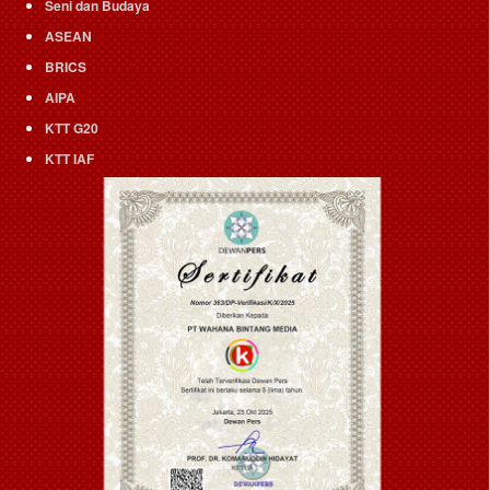
Seni dan Budaya
ASEAN
BRICS
AIPA
KTT G20
KTT IAF