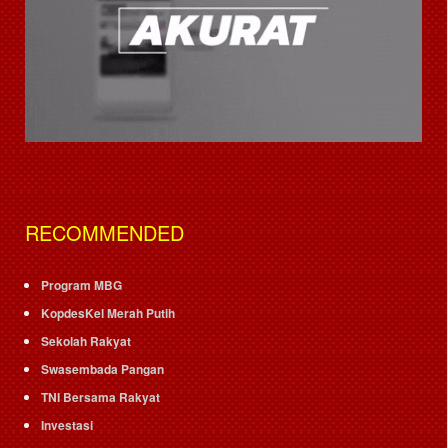
RECOMMENDED
Program MBG
KopdesKel Merah Putih
Sekolah Rakyat
Swasembada Pangan
TNI Bersama Rakyat
Investasi