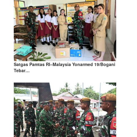
Satgas Pamtas RI–Malaysia Yonarmed 19/Bogani
Tebar…