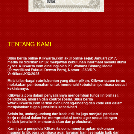
TENTANG KAMI
Situs berita online Klikwarta.com aktif online sejak Januari 2017,
media ini didirikan untuk menjawab kebutuhan informasi melalui dunia
cyber. Klikwarta.com dinaungi oleh
PT. Wahana Bintang Media
(Terverifikasi Faktual Dewan Pers)
, Nomor : 363/DP-
Verifikasi/K/X/2025.
Melalui berbagai rubrik/konten yang ditampilkan, Klikwarta.com terus
melakukan pembenahan untuk memenuhi kebutuhan pembaca sesuai
kekiniannya.
Klikwarta.com dalam penyajiannya mengemban fungsi informasi,
pendidikan, hiburan dan kontrol sosial. Situs berita
www.klikwarta.com terikat oleh undang-undang dan kode etik dalam
menjalankan tugas jurnalistik sehari-hari.
Selain itu, undang-undang dan kode etik itu juga menjadi panduan
kerja redaksi dalam hal memproduksi berita agar sesuai dengan
kaidah jurnalistik, mencerdaskan dan profesional.
Kami, para pengelola Klikwarta.com, mengharapkan dukungan
maupun kritik para pembaca agar layanan kami semakin baik dan