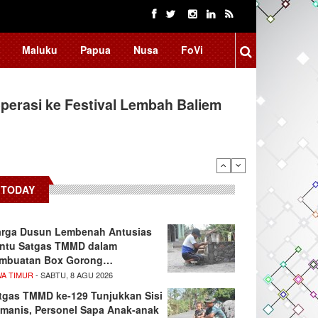
Maluku
Papua
Nusa
FoVi
erasi ke Festival Lembah Baliem
TODAY
rga Dusun Lembenah Antusias
ntu Satgas TMMD dalam
mbuatan Box Gorong…
WA TIMUR
- SABTU, 8 AGU 2026
tgas TMMD ke-129 Tunjukkan Sisi
manis, Personel Sapa Anak-anak