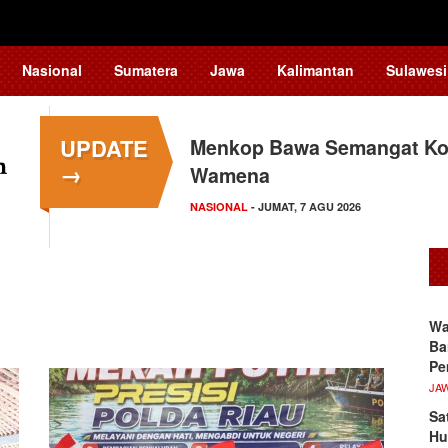
Nasional
Sumatera
Jawa
Kalimantan
Sulawesi
UPDATE
Menkop Bawa Semangat Kop
→
Wamena
NASIONAL
- JUMAT, 7 AGU 2026
Wa
Ba
Pe
JA
Sa
Hu