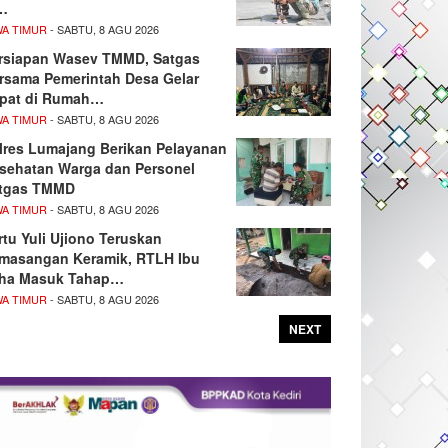
…
WA TIMUR
- SABTU, 8 AGU 2026
rsiapan Wasev TMMD, Satgas
rsama Pemerintah Desa Gelar
pat di Rumah…
WA TIMUR
- SABTU, 8 AGU 2026
lres Lumajang Berikan Pelayanan
sehatan Warga dan Personel
tgas TMMD
WA TIMUR
- SABTU, 8 AGU 2026
rtu Yuli Ujiono Teruskan
masangan Keramik, RTLH Ibu
ha Masuk Tahap…
WA TIMUR
- SABTU, 8 AGU 2026
NEXT