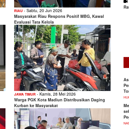
Ra
- Sabtu, 20 Jun 2026
RIAU
Masyarakat Riau Respons Positif MBG, Kawal
Evaluasi Tata Kelola
As
Pe
To
- Kamis, 28 Mei 2026
JAWA TIMUR
HU
Warga PGK Kota Madiun Distribusikan Daging
Me
Kurban ke Masyarakat
se
Pe
NA