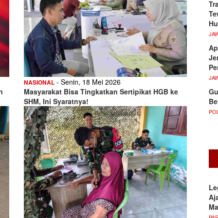
Tr
Te
Hu
JA
Ap
Je
Pe
JA
- Senin, 18 Mei 2026
NASIONAL
Gu
n
Masyarakat Bisa Tingkatkan Sertipikat HGB ke
Be
SHM, Ini Syaratnya!
POL
Le
Aj
M
PA