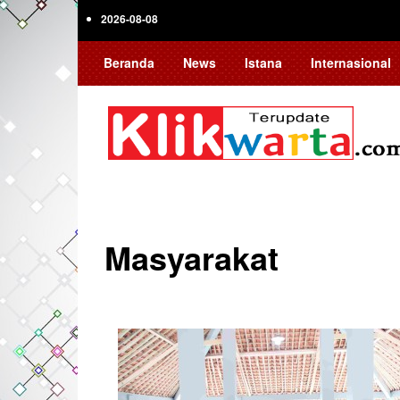
Skip
2026-08-08
to
main
Beranda
News
Istana
Internasional
content
Masyarakat
Pagination