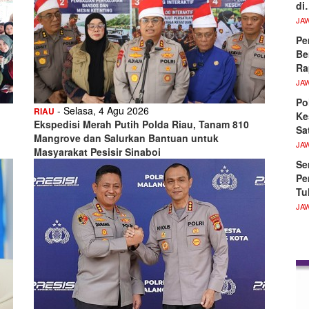
di
JA
Pe
Be
Ra
JA
Po
- Selasa, 4 Agu 2026
RIAU
Ke
Ekspedisi Merah Putih Polda Riau, Tanam 810
Sa
Mangrove dan Salurkan Bantuan untuk
JA
Masyarakat Pesisir Sinaboi
Se
Pe
Tu
JA