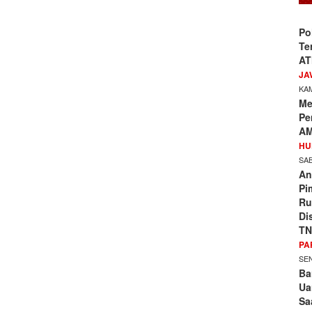
Po
Te
AT
JA
KAM
Me
Pe
AM
HU
SAB
An
Pi
Ru
Di
TN
PA
SEN
Ba
Ua
Sa