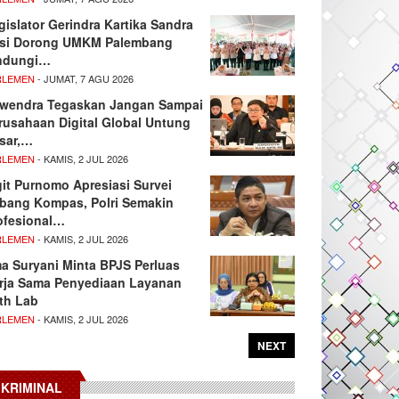
gislator Gerindra Kartika Sandra
si Dorong UMKM Palembang
ndungi…
RLEMEN
- JUMAT, 7 AGU 2026
wendra Tegaskan Jangan Sampai
rusahaan Digital Global Untung
sar,…
RLEMEN
- KAMIS, 2 JUL 2026
git Purnomo Apresiasi Survei
tbang Kompas, Polri Semakin
ofesional…
RLEMEN
- KAMIS, 2 JUL 2026
ma Suryani Minta BPJS Perluas
rja Sama Penyediaan Layanan
th Lab
RLEMEN
- KAMIS, 2 JUL 2026
NEXT
KRIMINAL