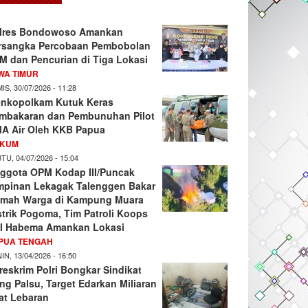
lres Bondowoso Amankan
rsangka Percobaan Pembobolan
M dan Pencurian di Tiga Lokasi
WA TIMUR
IS, 30/07/2026 - 11:28
nkopolkam Kutuk Keras
mbakaran dan Pembunuhan Pilot
A Air Oleh KKB Papua
KUM
TU, 04/07/2026 - 15:04
ggota OPM Kodap III/Puncak
mpinan Lekagak Talenggen Bakar
mah Warga di Kampung Muara
strik Pogoma, Tim Patroli Koops
I Habema Amankan Lokasi
PUA TENGAH
IN, 13/04/2026 - 16:50
reskrim Polri Bongkar Sindikat
ng Palsu, Target Edarkan Miliaran
at Lebaran