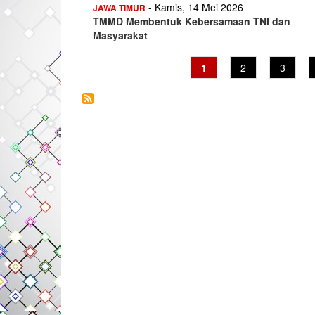
- Kamis, 14 Mei 2026
JAWA TIMUR
TMMD Membentuk Kebersamaan TNI dan
Masyarakat
Current
1
Page
2
Page
3
page