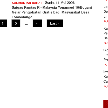
- Senin, 11 Mei 2026
KALIMANTAN BARAT
Le
Satgas Pamtas RI–Malaysia Yonarmed 19/Bogani
De
Gelar Pengobatan Gratis bagi Masyarakat Desa
Li
Tombolango
PA
Page
4
Page
5
…
Next
››
Last
Last »
page
page
Ka
Pe
Be
PA
Si
Li
Pr
PA
Ir
Ke
Ca
PA