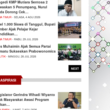
agedi KMP Mutiara Sentosa 2
waskan 5 Penumpang, Nurul
da Dorong Cek…
WA TIMUR
- SELASA, 4 AGU 2026
el 1.000 Siswa di Tanggul, Bupati
mber Ajak Pelajar Kejar
ndidikan…
WA TIMUR
- RABU, 29 JUL 2026
s Muhaimin Ajak Semua Partai
rsatu Sukseskan Prabowonomics
ITIK
- MINGGU, 26 JUL 2026
NEXT
ASPIRASI
gislator Gerindra Wihadi Wiyanto
ak Masyarakat Awasi Program
akan…
RLEMEN
- JUMAT, 7 AGU 2026