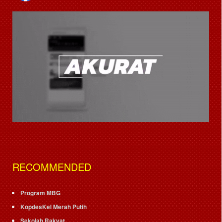
RECOMMENDED
Program MBG
KopdesKel Merah Putih
Sekolah Rakyat