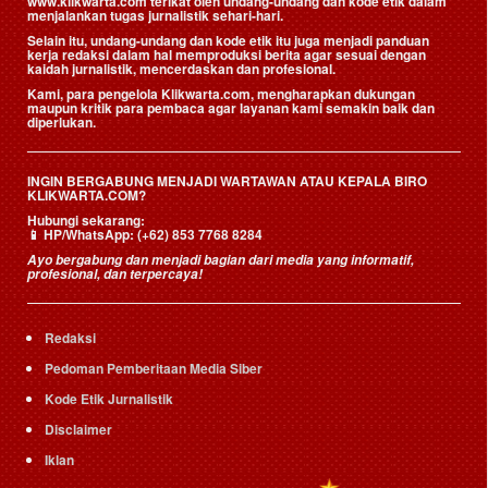
www.klikwarta.com terikat oleh undang-undang dan kode etik dalam
menjalankan tugas jurnalistik sehari-hari.
Selain itu, undang-undang dan kode etik itu juga menjadi panduan
kerja redaksi dalam hal memproduksi berita agar sesuai dengan
kaidah jurnalistik, mencerdaskan dan profesional.
Kami, para pengelola Klikwarta.com, mengharapkan dukungan
maupun kritik para pembaca agar layanan kami semakin baik dan
diperlukan.
INGIN BERGABUNG MENJADI WARTAWAN ATAU KEPALA BIRO
KLIKWARTA.COM?
Hubungi sekarang:
📱
HP/WhatsApp:
(+62) 853 7768 8284
Ayo bergabung dan menjadi bagian dari media yang informatif,
profesional, dan terpercaya!
Redaksi
Pedoman Pemberitaan Media Siber
Kode Etik Jurnalistik
Disclaimer
Iklan