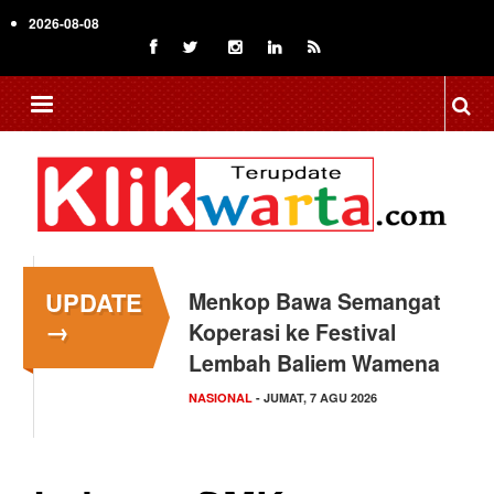
Skip
2026-08-08
to
main
content
UPDATE
Menkop Bawa Semangat
→
Koperasi ke Festival
Lembah Baliem Wamena
NASIONAL
- JUMAT, 7 AGU 2026