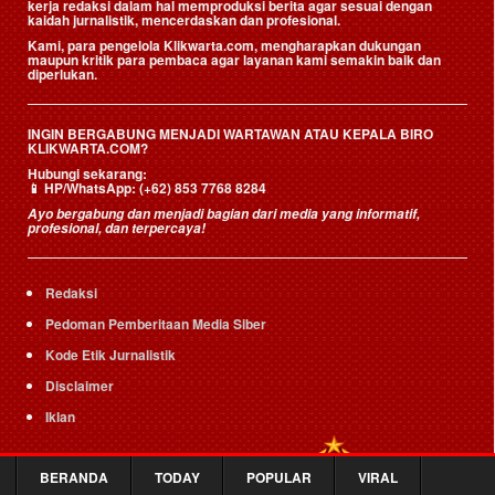
kerja redaksi dalam hal memproduksi berita agar sesuai dengan
kaidah jurnalistik, mencerdaskan dan profesional.
Kami, para pengelola Klikwarta.com, mengharapkan dukungan
maupun kritik para pembaca agar layanan kami semakin baik dan
diperlukan.
INGIN BERGABUNG MENJADI WARTAWAN ATAU KEPALA BIRO
KLIKWARTA.COM?
Hubungi sekarang:
📱
HP/WhatsApp:
(+62) 853 7768 8284
Ayo bergabung dan menjadi bagian dari media yang informatif,
profesional, dan terpercaya!
Redaksi
Pedoman Pemberitaan Media Siber
Kode Etik Jurnalistik
Disclaimer
Iklan
BERANDA
TODAY
POPULAR
VIRAL