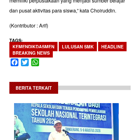
memiliki perpustakaan yang menjadi sumber belajar
dan pusat aktivitas para siswa,” kata Choiruddin.
(Kontributor : Arif)
TAGS
KEMENDIKDASMEN
LULUSAN SMK
HEADLINE
BREAKING NEWS
Facebook
Twitter
WhatsApp
BERITA TERKAIT