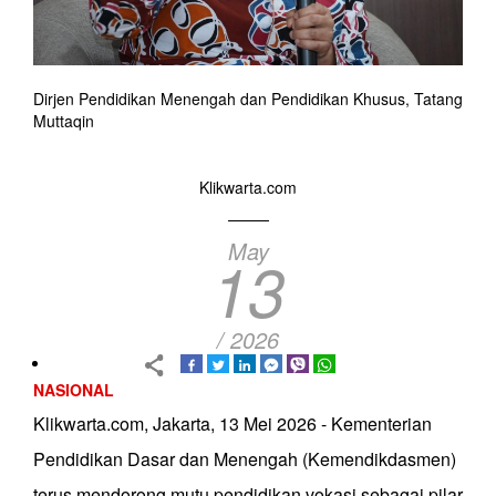
Dirjen Pendidikan Menengah dan Pendidikan Khusus, Tatang
Muttaqin
Klikwarta.com
May
13
/ 2026
NASIONAL
Klikwarta.com, Jakarta, 13 Mei 2026 - Kementerian
Pendidikan Dasar dan Menengah (Kemendikdasmen)
terus mendorong mutu pendidikan vokasi sebagai pilar