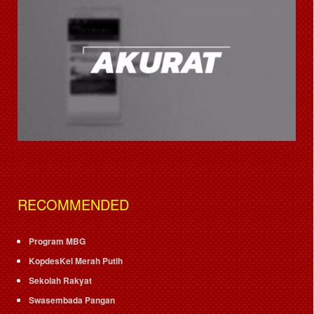
RECOMMENDED
Program MBG
KopdesKel Merah Putih
Sekolah Rakyat
Swasembada Pangan