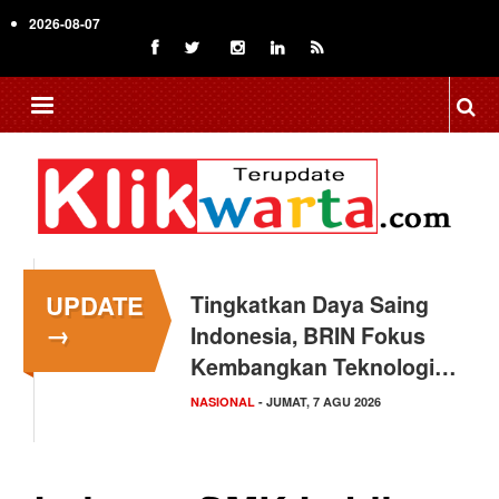
Skip
2026-08-07
to
main
content
UPDATE
Tingkatkan Daya Saing
→
Indonesia, BRIN Fokus
Kembangkan Teknologi…
NASIONAL
- JUMAT, 7 AGU 2026