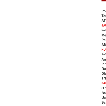
Po
Te
AT
JA
KAM
Me
Pe
AM
HU
SAB
An
Pi
Ru
Di
TN
PA
SEN
Ba
Ua
Sa