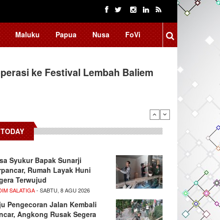
Maluku
Papua
Nusa
FoVi
erasi ke Festival Lembah Baliem
TODAY
sa Syukur Bapak Sunarji
rpancar, Rumah Layak Huni
gera Terwujud
DIM SALATIGA
- SABTU, 8 AGU 2026
ju Pengecoran Jalan Kembali
ncar, Angkong Rusak Segera