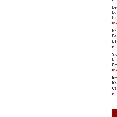
Le
De
Li
PA
Ka
Pe
Be
PA
Si
Li
Pr
PA
Ir
Ke
Ca
PA