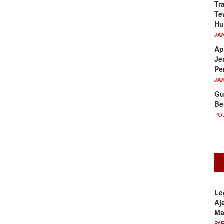
Tr
Te
Hu
JA
Ap
Je
Pe
JA
Gu
Be
POL
Le
Aj
M
PA