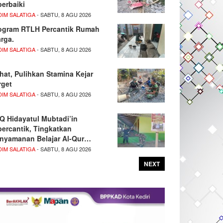
perbaiki
DIM SALATIGA
- SABTU, 8 AGU 2026
ogram RTLH Percantik Rumah
rga.
DIM SALATIGA
- SABTU, 8 AGU 2026
hat, Pulihkan Stamina Kejar
rget
DIM SALATIGA
- SABTU, 8 AGU 2026
Q Hidayatul Mubtadi’in
percantik, Tingkatkan
nyamanan Belajar Al-Qur…
DIM SALATIGA
- SABTU, 8 AGU 2026
NEXT