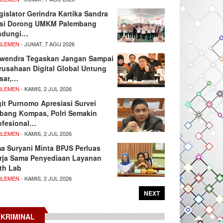
gislator Gerindra Kartika Sandra
si Dorong UMKM Palembang
ndungi…
RLEMEN
- JUMAT, 7 AGU 2026
wendra Tegaskan Jangan Sampai
rusahaan Digital Global Untung
sar,…
RLEMEN
- KAMIS, 2 JUL 2026
git Purnomo Apresiasi Survei
tbang Kompas, Polri Semakin
ofesional…
RLEMEN
- KAMIS, 2 JUL 2026
ma Suryani Minta BPJS Perluas
rja Sama Penyediaan Layanan
th Lab
RLEMEN
- KAMIS, 2 JUL 2026
NEXT
KRIMINAL