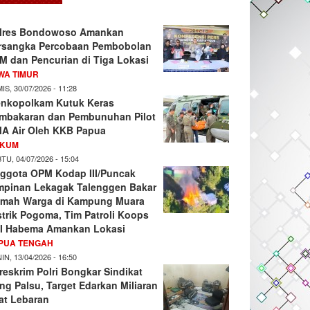
lres Bondowoso Amankan
rsangka Percobaan Pembobolan
M dan Pencurian di Tiga Lokasi
WA TIMUR
IS, 30/07/2026 - 11:28
nkopolkam Kutuk Keras
mbakaran dan Pembunuhan Pilot
A Air Oleh KKB Papua
KUM
TU, 04/07/2026 - 15:04
ggota OPM Kodap III/Puncak
mpinan Lekagak Talenggen Bakar
mah Warga di Kampung Muara
strik Pogoma, Tim Patroli Koops
I Habema Amankan Lokasi
PUA TENGAH
IN, 13/04/2026 - 16:50
reskrim Polri Bongkar Sindikat
ng Palsu, Target Edarkan Miliaran
at Lebaran