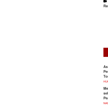
Ra
As
Pe
To
HU
Me
se
Pe
NA