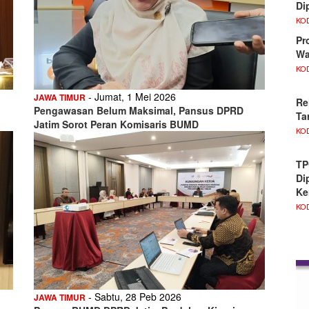
Di
KO
Pr
Wa
KO
- Jumat, 1 Mei 2026
JAWA TIMUR
Re
Pengawasan Belum Maksimal, Pansus DPRD
Ta
Jatim Sorot Peran Komisaris BUMD
KO
TP
Di
Ke
KO
- Sabtu, 28 Peb 2026
JAWA TIMUR