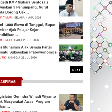
agedi KMP Mutiara Sentosa 2
waskan 5 Penumpang, Nurul
da Dorong Cek…
WA TIMUR
- SELASA, 4 AGU 2026
el 1.000 Siswa di Tanggul, Bupati
mber Ajak Pelajar Kejar
ndidikan…
WA TIMUR
- RABU, 29 JUL 2026
s Muhaimin Ajak Semua Partai
rsatu Sukseskan Prabowonomics
ITIK
- MINGGU, 26 JUL 2026
NEXT
ASPIRASI
gislator Gerindra Wihadi Wiyanto
ak Masyarakat Awasi Program
akan…
RLEMEN
- JUMAT, 7 AGU 2026