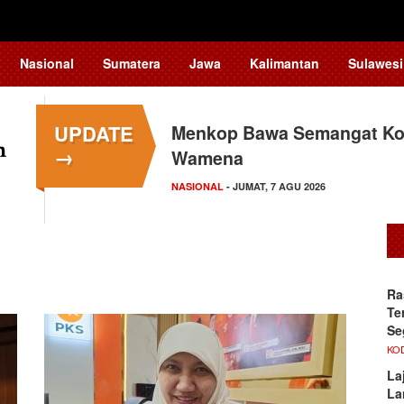
Nasional
Sumatera
Jawa
Kalimantan
Sulawesi
UPDATE
Menkop Bawa Semangat Kop
→
Wamena
NASIONAL
- JUMAT, 7 AGU 2026
Ra
Te
Se
KO
La
La