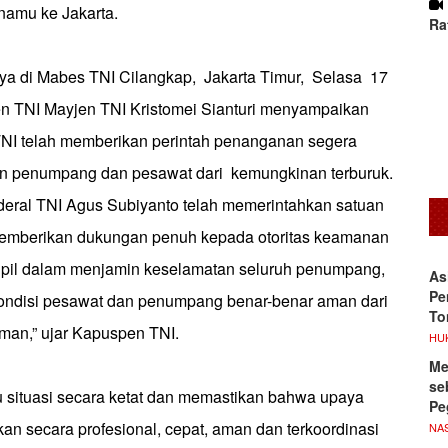
namu ke Jakarta.
Ra
a di Mabes TNI Cilangkap, Jakarta Timur, Selasa 17
n TNI Mayjen TNI Kristomei Sianturi menyampaikan
I telah memberikan perintah penanganan segera
 penumpang dan pesawat dari kemungkinan terburuk.
eral TNI Agus Subiyanto telah memerintahkan satuan
memberikan dukungan penuh kepada otoritas keamanan
ipil dalam menjamin keselamatan seluruh penumpang,
As
Pe
ondisi pesawat dan penumpang benar-benar aman dari
To
man,” ujar Kapuspen TNI.
HU
Me
se
 situasi secara ketat dan memastikan bahwa upaya
Pe
an secara profesional, cepat, aman dan terkoordinasi
NA