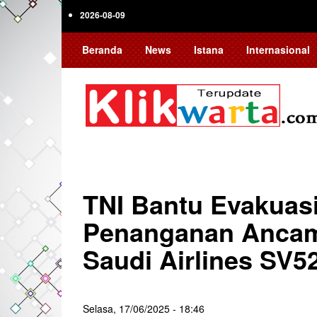
Skip
2026-08-09
to
main
Beranda
News
Istana
Internasional
content
TNI Bantu Evakuas
Penanganan Ancam
Saudi Airlines SV5
Selasa, 17/06/2025 - 18:46