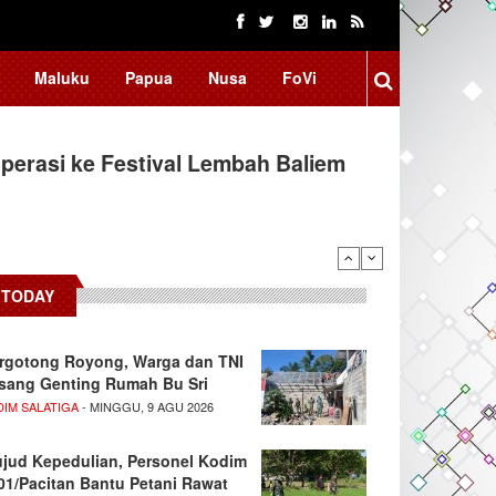
Maluku
Papua
Nusa
FoVi
erasi ke Festival Lembah Baliem
TODAY
rgotong Royong, Warga dan TNI
sang Genting Rumah Bu Sri
DIM SALATIGA
- MINGGU, 9 AGU 2026
jud Kepedulian, Personel Kodim
01/Pacitan Bantu Petani Rawat