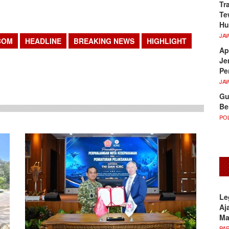
Tr
Te
Hu
JA
BOM
HEADLINE
BREAKING NEWS
HIGHLIGHT
Ap
Je
sApp
Pe
JA
Gu
Be
POL
Le
Aj
M
PA