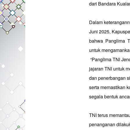
dari Bandara Kuala
Dalam keteranganny
Juni 2025, Kapuspe
bahwa Panglima TN
untuk mengamankan
“Panglima TNI Jend
jajaran TNI untuk 
dan penerbangan s
serta memastikan k
segala bentuk anca
TNI terus memantau
penanganan dilakuk