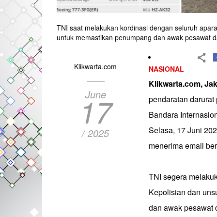
TNI saat melakukan kordinasi dengan seluruh aparat
untuk memastikan penumpang dan awak pesawat 
Klikwarta.com
NASIONAL
Klikwarta.com, Ja
June
17
pendaratan darurat
Bandara Internasio
Selasa, 17 Juni 202
/ 2025
menerima email ber
TNI segera melakuka
Kepolisian dan un
dan awak pesawat 