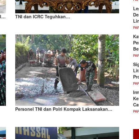
Le
De
ol…
TNI dan ICRC Teguhkan…
Li
PA
Ka
Pe
Be
PA
Si
Li
Pr
PA
Ir
Ke
Ca
Personel TNI dan Polri Kompak Laksanakan…
PA