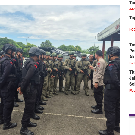
Ta
JA
Ta
KO
Tr
Pe
Ak
DKI
Ti
Ja
Se
KO