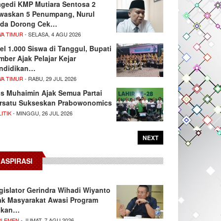
agedi KMP Mutiara Sentosa 2
waskan 5 Penumpang, Nurul
da Dorong Cek…
WA TIMUR
- SELASA, 4 AGU 2026
el 1.000 Siswa di Tanggul, Bupati
mber Ajak Pelajar Kejar
ndidikan…
WA TIMUR
- RABU, 29 JUL 2026
s Muhaimin Ajak Semua Partai
rsatu Sukseskan Prabowonomics
ITIK
- MINGGU, 26 JUL 2026
NEXT
ASPIRASI
gislator Gerindra Wihadi Wiyanto
ak Masyarakat Awasi Program
akan…
RLEMEN
- JUMAT, 7 AGU 2026