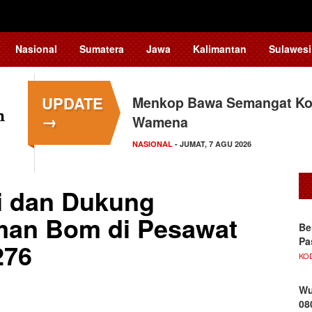
Nasional
Sumatera
Jawa
Kalimantan
Sulawesi
UPDATE
Menkop Bawa Semangat Kop
→
Wamena
NASIONAL
- JUMAT, 7 AGU 2026
i dan Dukung
an Bom di Pesawat
Be
Pa
276
KO
Wu
08