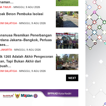
naman…
WA TIMUR
- MINGGU, 9 AGU 2026
pak Beton Pembuka Isolasi
DIM SALATIGA
- MINGGU, 9 AGU 2026
ansnusa Resmikan Penerbangan
rdana Jakarta–Bangkok, Perluas
ses…
 JAKARTA
- MINGGU, 9 AGU 2026
tik 1265 Adalah Akhir Pengecoran
lan, Tapi Bukan Akhir dari
buah…
DIM SALATIGA
- MINGGU, 9 AGU 2026
NEXT