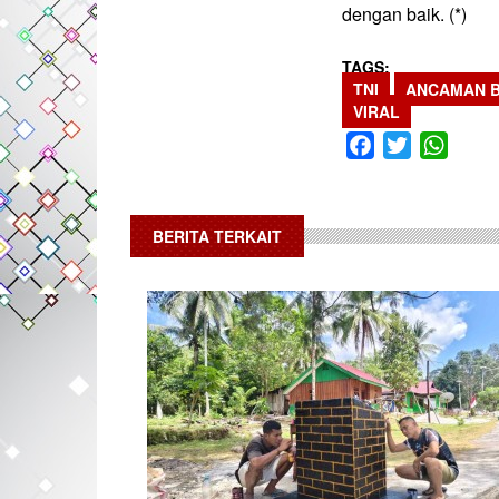
dengan baik. (*)
TAGS
TNI
ANCAMAN 
VIRAL
Facebook
Twitter
What
BERITA TERKAIT