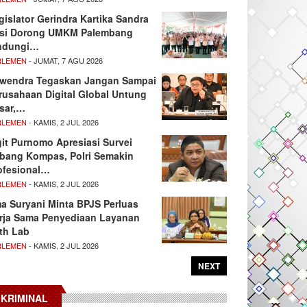
gislator Gerindra Kartika Sandra
si Dorong UMKM Palembang
ndungi…
RLEMEN
- JUMAT, 7 AGU 2026
wendra Tegaskan Jangan Sampai
rusahaan Digital Global Untung
sar,…
RLEMEN
- KAMIS, 2 JUL 2026
git Purnomo Apresiasi Survei
tbang Kompas, Polri Semakin
ofesional…
RLEMEN
- KAMIS, 2 JUL 2026
ma Suryani Minta BPJS Perluas
rja Sama Penyediaan Layanan
th Lab
RLEMEN
- KAMIS, 2 JUL 2026
NEXT
KRIMINAL