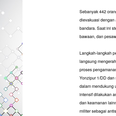
Sebanyak 442 oran
dievakuasi dengan 
bandara. Saat ini s
bawaan, dan pesawa
Langkah-langkah p
langsung mengerahk
proses pengamanan
Yonzipur 1/DD dan 
dalam mendukung up
intensif dilakukan an
dan keamanan lain
militer sebagai ant