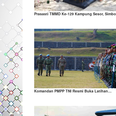
Prasasti TMMD Ke-129 Kampung Sesor, Simb
Komandan PMPP TNI Resmi Buka Latihan…