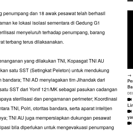
g penumpang dan 18 awak pesawat telah berhasil
aman ke lokasi isolasi sementara di Gedung G1
terilisasi menyeluruh terhadap penumpang, barang
t terbang terus dilaksanakan.
enanganan yang dilakukan TNI, Kopasgat TNI AU
an satu SST (Setingkat Peleton) untuk mendukung
→ 
 bandara; TNI AD menyiagakan tim Jihandak dari
Pe
Ba
satu SST dari Yonif 121/MK sebagai pasukan cadangan
DEC
aya sterilisasi dan pengamanan perimeter; Koordinasi
Li
tara TNI, Polri, otoritas bandara, serta aparat intelijen
ya
nya; TNI AU juga mempersiapkan dukungan pesawat
isipasi bila diperlukan untuk mengevakuasi penumpang