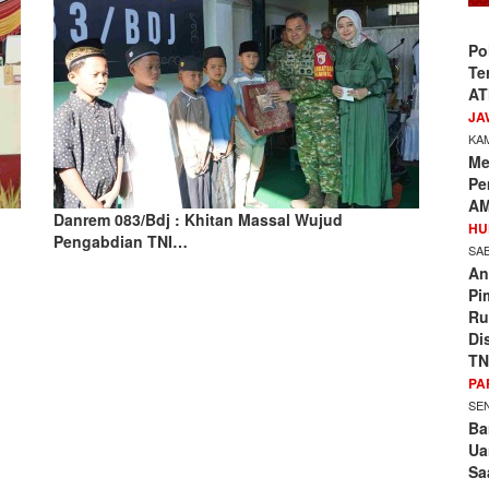
Po
Te
AT
JA
KAM
Me
Pe
AM
Danrem 083/Bdj : Khitan Massal Wujud
HU
Pengabdian TNI…
SAB
An
Pi
Ru
Di
TN
PA
SEN
Ba
Ua
Sa