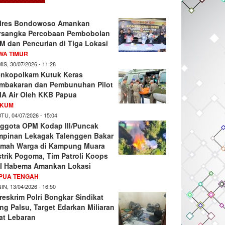
lres Bondowoso Amankan
rsangka Percobaan Pembobolan
M dan Pencurian di Tiga Lokasi
WA TIMUR
IS, 30/07/2026 - 11:28
nkopolkam Kutuk Keras
mbakaran dan Pembunuhan Pilot
A Air Oleh KKB Papua
KUM
TU, 04/07/2026 - 15:04
ggota OPM Kodap III/Puncak
mpinan Lekagak Talenggen Bakar
mah Warga di Kampung Muara
strik Pogoma, Tim Patroli Koops
I Habema Amankan Lokasi
PUA TENGAH
IN, 13/04/2026 - 16:50
reskrim Polri Bongkar Sindikat
ng Palsu, Target Edarkan Miliaran
at Lebaran